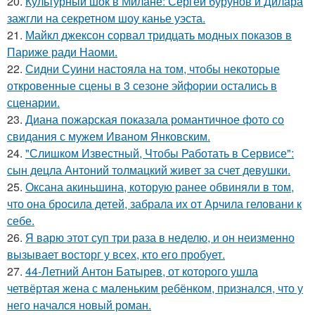
20.
Культурный шок в Милане: Сергей бурунов и Дилара
зажгли на секретном шоу канье уэста.
21.
Майкл джексон сорвал тридцать модных показов в
Париже ради Наоми.
22.
Сидни Суини настояла на том, чтобы некоторые
откровенные сцены в 3 сезоне эйфории остались в
сценарии.
23.
Диана пожарская показала романтичное фото со
свидания с мужем Иваном Янковским.
24.
"Слишком Известный, Чтобы Работать в Сервисе":
сын децла Антоний толмацкий живет за счет девушки.
25.
Оксана акиньшина, которую ранее обвиняли в том,
что она бросила детей, забрала их от Арчила геловани к
себе.
26.
Я варю этот суп три раза в неделю, и он неизменно
вызывает восторг у всех, кто его пробует.
27.
44-Летний Антон Батырев, от которого ушла
четвёртая жена с маленьким ребёнком, признался, что у
него начался новый роман.