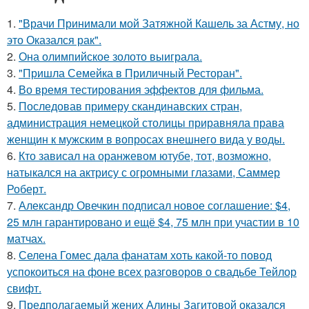
1.
"Врачи Принимали мой Затяжной Кашель за Астму, но
это Оказался рак".
2.
Она олимпийское золото выиграла.
3.
"Пришла Семейка в Приличный Ресторан".
4.
Во время тестирования эффектов для фильма.
5.
Последовав примеру скандинавских стран,
администрация немецкой столицы приравняла права
женщин к мужским в вопросах внешнего вида у воды.
6.
Кто зависал на оранжевом ютубе, тот, возможно,
натыкался на актрису с огромными глазами, Саммер
Роберт.
7.
Александр Овечкин подписал новое соглашение: $4,
25 млн гарантировано и ещё $4, 75 млн при участии в 10
матчах.
8.
Селена Гомес дала фанатам хоть какой-то повод
успокоиться на фоне всех разговоров о свадьбе Тейлор
свифт.
9.
Предполагаемый жених Алины Загитовой оказался