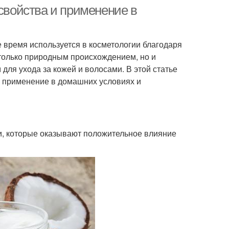
чувствительной кожи
 свойства и применение в
 время используется в косметологии благодаря
сло в качестве
Масло для удаления
 только природным происхождением, но и
ля ухода за кожей и волосами. В этой статье
о применение в домашних условиях и
асла для кожи
Масло на кожу
и, которые оказывают положительное влияние
асла из кокоса
Масла к нанесению