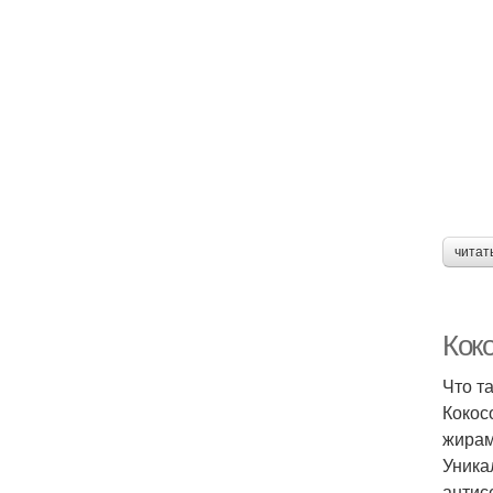
читат
Коко
Что т
Кокос
жирам
Уника
антис