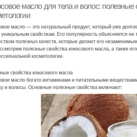
осовое масло для тела и волос: полезные
метологии
овое масло — это натуральный продукт, который уже долгое
Масло для снятия
Масла для снятия
Ма
 уникальным свойствам. Его популярность объясняется не
ством полезных качеств, которые делают его незаменимым д
ссмотрим полезные свойства кокосового масла, а также ег
ссиональной косметологии.
Масло для губ
Масло с медом
М
ные свойства кокосового масла
овое масло богато витаминами и питательными веществам
жу и волосы. Основные полезные свойства включают:
сло для увлажнения
Масло для смягчения
М