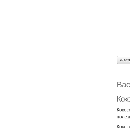
читат
Вас
Кок
Кокос
полез
Кокос