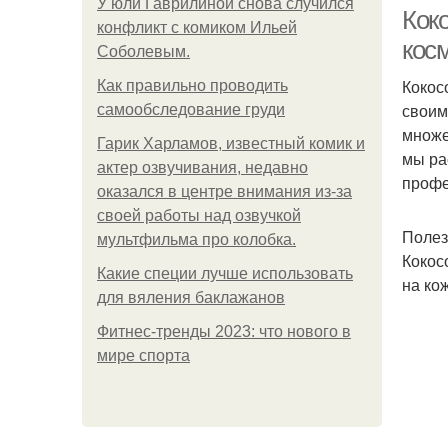
У юли Гаврилиной снова случился
Кок
конфликт с комиком Ильей
кос
Соболевым.
Кокос
Как правильно проводить
своим
самообследование груди
множе
Гарик Харламов, известный комик и
мы ра
актер озвучивания, недавно
профе
оказался в центре внимания из-за
своей работы над озвучкой
Полез
мультфильма про колобка.
Кокос
Какие специи лучше использовать
на ко
Ма
для вяления баклажанов
Фитнес-тренды 2023: что нового в
мире спорта