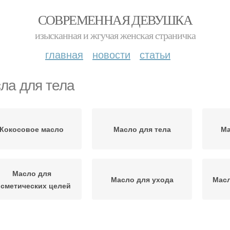
СОВРЕМЕННАЯ ДЕВУШКА
изысканная и жгучая женская страничка
главная
новости
статьи
ла для тела
Кокосовое масло
Масло для тела
Ма
Масло для
Масло для ухода
Масл
осметических целей
Масло для лица
Масла для лица
М