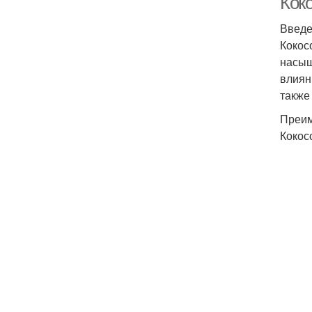
Коко
Введ
Кокос
насыщ
влиян
также
Преим
Кокос