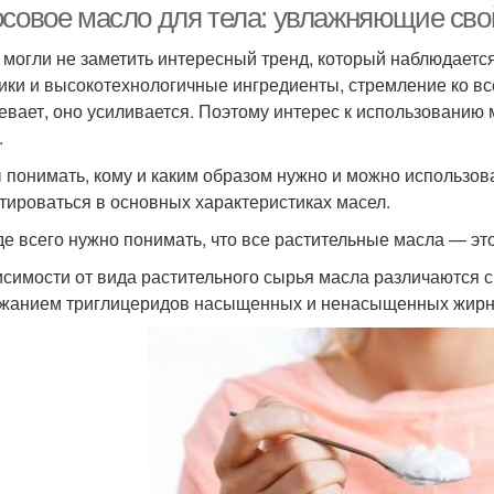
осовое масло для тела: увлажняющие сво
 могли не заметить интересный тренд, который наблюдаетс
ики и высокотехнологичные ингредиенты, стремление ко все
евает, оно усиливается. Поэтому интерес к использованию 
.
 понимать, кому и каким образом нужно и можно использоват
тироваться в основных характеристиках масел.
е всего нужно понимать, что все растительные масла — эт
исимости от вида растительного сырья масла различаются с
жанием триглицеридов насыщенных и ненасыщенных жирны