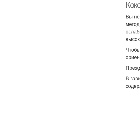
Кок
Вы не
метод
ослаб
высок
Чтобы
ориен
Прежд
В зав
содер