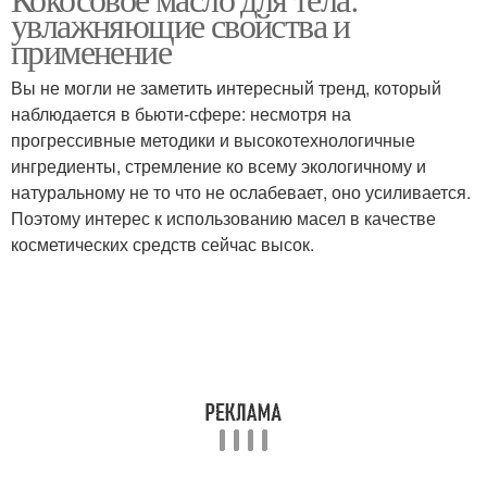
Масло для лица
Масло для кожи
увлажняющие свойства и
применение
Вы не могли не заметить интересный тренд, который
наблюдается в бьюти-сфере: несмотря на
Масла для тела
Масло для увлажнения
прогрессивные методики и высокотехнологичные
ингредиенты, стремление ко всему экологичному и
натуральному не то что не ослабевает, оно усиливается.
Поэтому интерес к использованию масел в качестве
Масло для ухода
Масло для смягчения
косметических средств сейчас высок.
Масла к нанесению
Масло для волос