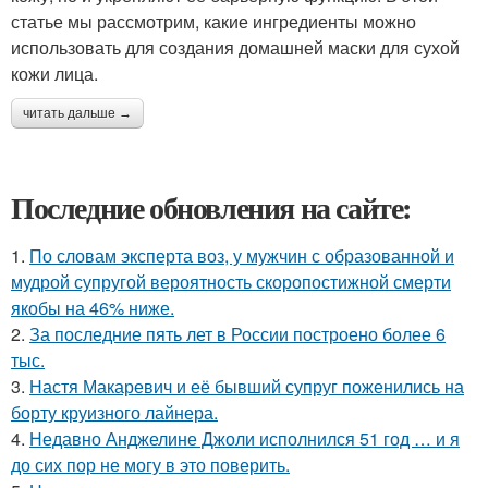
статье мы рассмотрим, какие ингредиенты можно
использовать для создания домашней маски для сухой
кожи лица.
читать дальше →
Последние обновления на сайте:
1.
По словам эксперта воз, у мужчин с образованной и
мудрой супругой вероятность скоропостижной смерти
якобы на 46% ниже.
2.
За последние пять лет в России построено более 6
тыс.
3.
Настя Макаревич и её бывший супруг поженились на
борту круизного лайнера.
4.
Недавно Анджелине Джоли исполнился 51 год … и я
до сих пор не могу в это поверить.