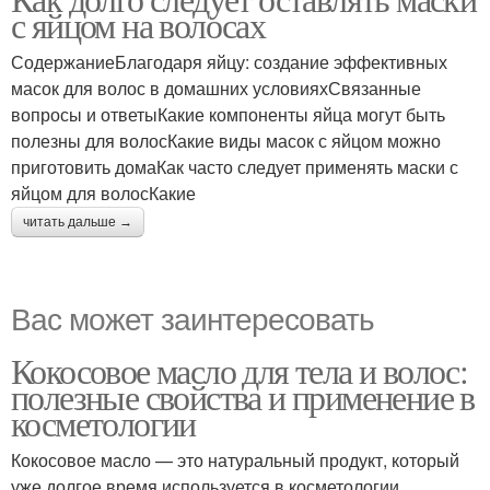
Яйца для волос
с яйцом на волосах
СодержаниеБлагодаря яйцу: создание эффективных
масок для волос в домашних условияхСвязанные
вопросы и ответыКакие компоненты яйца могут быть
полезны для волосКакие виды масок с яйцом можно
приготовить домаКак часто следует применять маски с
яйцом для волосКакие
читать дальше →
Вас может заинтересовать
Кокосовое масло для тела и волос:
полезные свойства и применение в
косметологии
Кокосовое масло — это натуральный продукт, который
уже долгое время используется в косметологии