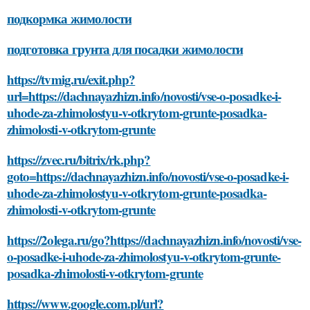
подкормка жимолости
подготовка грунта для посадки жимолости
https://tvmig.ru/exit.php?
url=https://dachnayazhizn.info/novosti/vse-o-posadke-i-
uhode-za-zhimolostyu-v-otkrytom-grunte-posadka-
zhimolosti-v-otkrytom-grunte
https://zvec.ru/bitrix/rk.php?
goto=https://dachnayazhizn.info/novosti/vse-o-posadke-i-
uhode-za-zhimolostyu-v-otkrytom-grunte-posadka-
zhimolosti-v-otkrytom-grunte
https://2olega.ru/go?https://dachnayazhizn.info/novosti/vse-
o-posadke-i-uhode-za-zhimolostyu-v-otkrytom-grunte-
posadka-zhimolosti-v-otkrytom-grunte
https://www.google.com.pl/url?