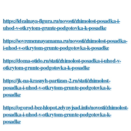
https://idealnaya-figura.ru/novosti/zhimolost-posadka-i-
uhod-v-otkrytom-grunte-podgotovka-k-posadke
https://sovremennayamama.ru/novosti/zhimolost-posadka-
i-uhod-v-otkrytom-grunte-podgotovka-k-posadke
https://doma-otido.ru/stati/zhimolost-posadka-i-uhod-v-
otkrytom-grunte-podgotovka-k-posadke
https://jk-na-krasnyh-partizan-2.ru/stati/zhimolost-
posadka-i-uhod-v-otkrytom-grunte-podgotovka-k-
posadke
https://ogorod-bez-hlopot.zelynyjsad.info/novosti/zhimolost-
posadka-i-uhod-v-otkrytom-grunte-podgotovka-k-
posadke