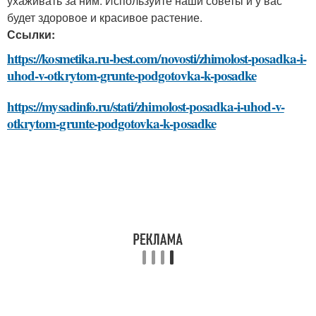
ухаживать за ним. Используйте наши советы и у вас
будет здоровое и красивое растение.
Ссылки:
https://kosmetika.ru-best.com/novosti/zhimolost-posadka-i-
uhod-v-otkrytom-grunte-podgotovka-k-posadke
https://mysadinfo.ru/stati/zhimolost-posadka-i-uhod-v-
otkrytom-grunte-podgotovka-k-posadke