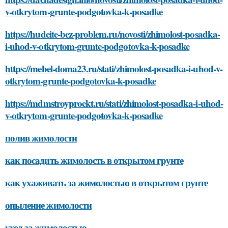
v-otkrytom-grunte-podgotovka-k-posadke
https://hudeite-bez-problem.ru/novosti/zhimolost-posadka-
i-uhod-v-otkrytom-grunte-podgotovka-k-posadke
https://mebel-doma23.ru/stati/zhimolost-posadka-i-uhod-v-
otkrytom-grunte-podgotovka-k-posadke
https://mdmstroyproekt.ru/stati/zhimolost-posadka-i-uhod-
v-otkrytom-grunte-podgotovka-k-posadke
полив жимолости
как посадить жимолость в открытом грунте
как ухаживать за жимолостью в открытом грунте
опыление жимолости
уход за жимолостью