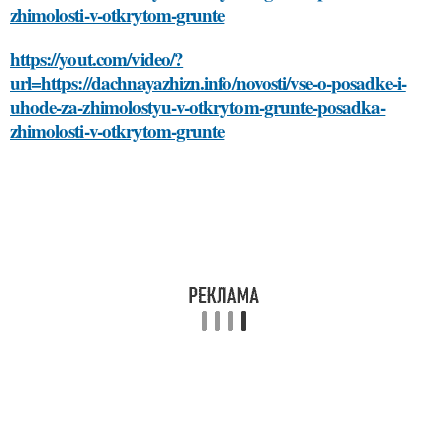
zhimolosti-v-otkrytom-grunte
https://yout.com/video/?
url=https://dachnayazhizn.info/novosti/vse-o-posadke-i-
uhode-za-zhimolostyu-v-otkrytom-grunte-posadka-
zhimolosti-v-otkrytom-grunte