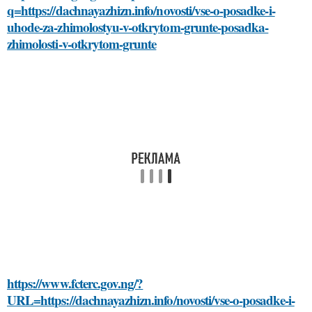
q=https://dachnayazhizn.info/novosti/vse-o-posadke-i-
uhode-za-zhimolostyu-v-otkrytom-grunte-posadka-
zhimolosti-v-otkrytom-grunte
https://www.fcterc.gov.ng/?
URL=https://dachnayazhizn.info/novosti/vse-o-posadke-i-