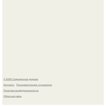
часто почти сразу теряет возбуждение, тогда как
женщина может дольше сохранять возбуждение.
Рацион 1400 калорий.
© 2026 Современная девушка
Контакты
Пользовательское соглашение
Политика конфидециальности
Обратная связь