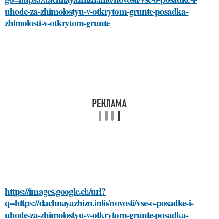
uhode-za-zhimolostyu-v-otkrytom-grunte-posadka-
zhimolosti-v-otkrytom-grunte
https://images.google.ch/url?
q=https://dachnayazhizn.info/novosti/vse-o-posadke-i-
uhode-za-zhimolostyu-v-otkrytom-grunte-posadka-