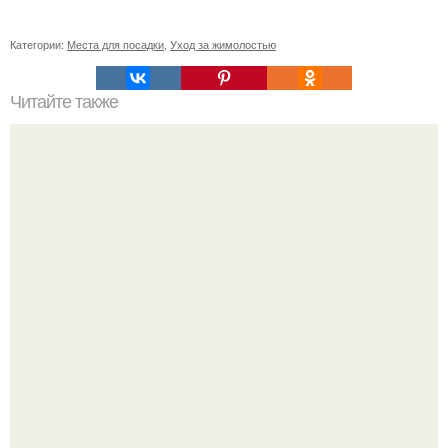
Категории:
Места для посадки
,
Уход за жимолостью
Читайте также
Что такое избыток эстрогенов у женщин
Мало кто знает, что Элизабет олсен получила роль алы
Ванды максимофф не сразу.