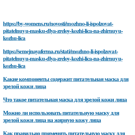
https://by-womens.ru/novosti/mozhno-li-ispolzovat-
pitatelnuyu-masku-dlya-zreloy-kozhi-lica-na-zhirnuyu-
kozhu-lica
https://semejnayaferma.ru/stati/mozhno-li-ispolzovat-
pitatelnuyu-masku-dlya-zreloy-kozhi-lica-na-zhirnuyu-
kozhu-lica
Какие компоненты содержит питательная маска для
зрелой кожи лица
Что такое питательная маска для зрелой кожи лица
Можно ли использовать питательную маску для
зрелой кожи лица на жирную кожу лица
Как правильно применять питательную маску для