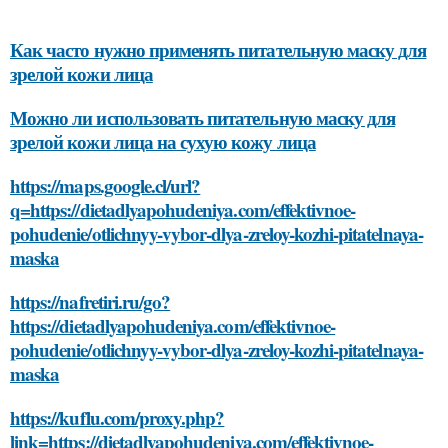
Как часто нужно применять питательную маску для
зрелой кожи лица
Можно ли использовать питательную маску для
зрелой кожи лица на сухую кожу лица
https://maps.google.cl/url?
q=https://dietadlyapohudeniya.com/effektivnoe-
pohudenie/otlichnyy-vybor-dlya-zreloy-kozhi-pitatelnaya-
maska
https://nafretiri.ru/go?
https://dietadlyapohudeniya.com/effektivnoe-
pohudenie/otlichnyy-vybor-dlya-zreloy-kozhi-pitatelnaya-
maska
https://kuflu.com/proxy.php?
link=https://dietadlyapohudeniya.com/effektivnoe-