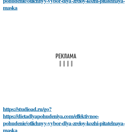
pohudenie/otlichnyy-vybor-dlya-zreloy-kozhi-pitatelnaya-
maska
https://studioad.ru/go?
https://dietadlyapohudeniya.com/effektivnoe-
pohudenie/otlichnyy-vybor-dlya-zreloy-kozhi-pitatelnaya-
maska