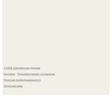
Спустя годы актеры хоррора "Тело Дженнифер" сильно
изменились, пройдя путь от подростковых кумиров до
мировых звезд.
© 2026 Современная девушка
Контакты
Пользовательское соглашение
Политика конфидециальности
Обратная связь