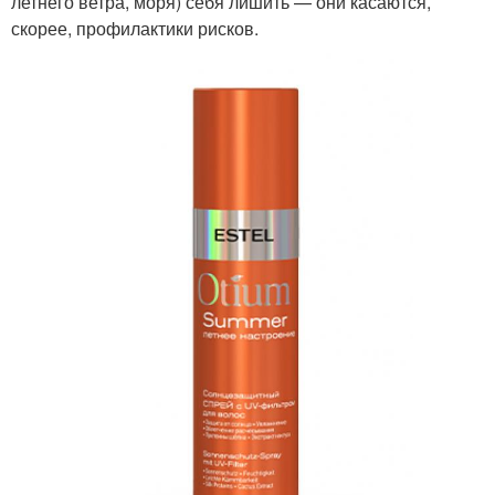
летнего ветра, моря) себя лишить — они касаются,
скорее, профилактики рисков.