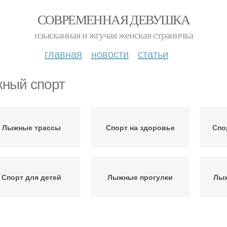
СОВРЕМЕННАЯ ДЕВУШКА
изысканная и жгучая женская страничка
главная
новости
статьи
ный спорт
Лыжные трассы
Спорт на здоровье
Спо
Спорт для детей
Лыжные прогулки
Лыж
енировка по лыжной
Спорт для организма
Лы