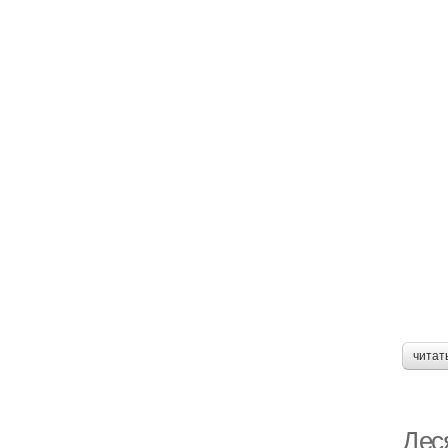
читат
Дес