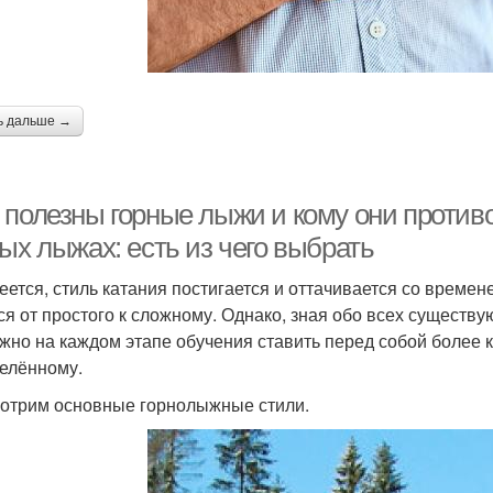
ь дальше →
 полезны горные лыжи и кому они против
ых лыжах: есть из чего выбрать
еется, стиль катания постигается и оттачивается со времен
ся от простого к сложному. Однако, зная обо всех сущест
жно на каждом этапе обучения ставить перед собой более к
елённому.
отрим основные горнолыжные стили.