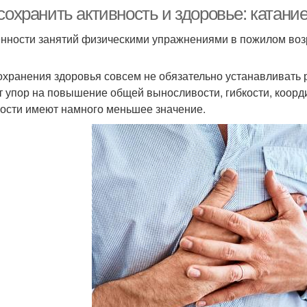
подготовке
сохранить активность и здоровье: катани
нности занятий физическими упражнениями в пожилом воз
Лыжный ход
Лыжные гонки
Лыж
охранения здоровья совсем не обязательно устанавливать
т упор на повышение общей выносливости, гибкости, коор
рости имеют намного меньшее значение.