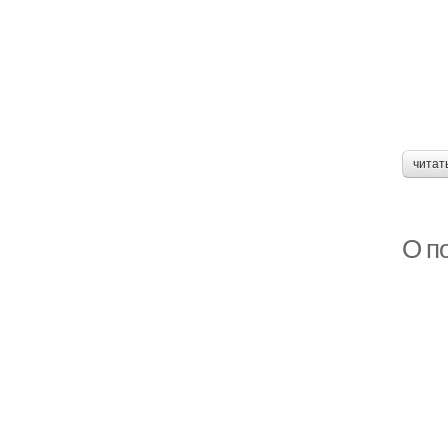
читат
О п