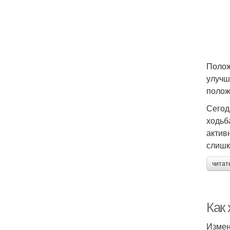
Полож
улучш
полож
Сегод
ходьб
актив
слишк
читат
Как
Измен