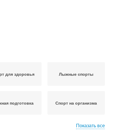
рт для здоровья
Лыжные спорты
ная подготовка
Спорт на организма
Показать все
жная прогулка
Лыжные хода