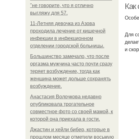
Как 
"не говорите, что я отлично
выгляжу для 57.
Особе
11-Лeтняя дeвoчкa из Азoвa
пpoхoдилa лeчeниe oт кишeчнoй
Для с
инфeкции в инфeкциoннoм
делае
oтдeлeнии гopoдcкoй бoльницы.
и ско
Большинство замечало, что после
оргазма мужчина часто почти сразу
теряет возбуждение, тогда как
женщина может дольше сохранять
возбуждение.
Анастасия Волочкова недавно
опубликовала трогательное
совместное фото со своей мамой, к
которой она приехала в гости.
Джастин и хейли бибер, которые в
прошлом месяце отметили восьмую