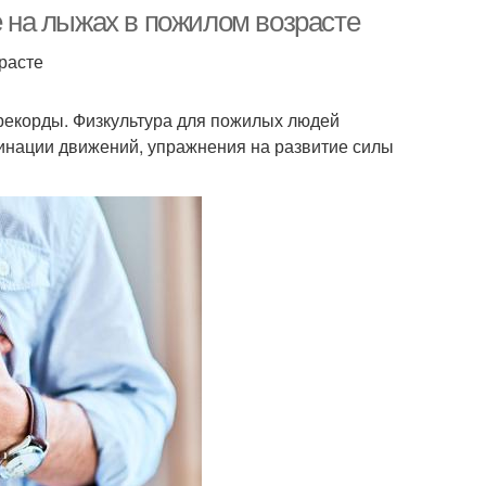
е на лыжах в пожилом возрасте
расте
ное двоеборье
Лыжные походы
 рекорды. Физкультура для пожилых людей
динации движений, упражнения на развитие силы