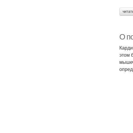
читат
О п
Карди
этом 
мышеч
опред