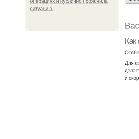
операциях и публично прояснила
ситуацию.
Вас
Как 
Особе
Для с
делае
и ско