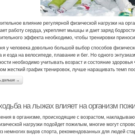
ительное влияние регулярной физической нагрузки на орга
ает работу сердца, укрепляет мышцы и дает заряд бодрости
ительного эффекта необходимо, чтобы тренировки приносил
ня у человека довольно большой выбор способов физическо
а и езда на велосипеде, плавание и бег. Но одного энтузи
ности необходимо учитывать возраст и состояние здоровья 
ом жесткий график тренировок, лучше наращивать темп по
ь дальше →
 ходьба на лыжах влияет на организм по
ения в организме, происходящие с возрастом, накладываю
изической нагрузки подойдет пожилым, многие могут спров
из немногих видов спорта, рекомендованных для людей ст