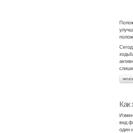
Полож
улучш
полож
Сегод
ходьб
актив
слишк
читат
Как
Измен
вид ф
один 