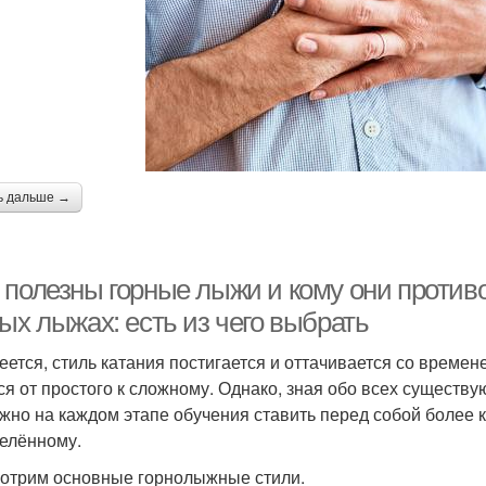
ь дальше →
 полезны горные лыжи и кому они против
ых лыжах: есть из чего выбрать
еется, стиль катания постигается и оттачивается со времен
ся от простого к сложному. Однако, зная обо всех сущест
жно на каждом этапе обучения ставить перед собой более к
елённому.
отрим основные горнолыжные стили.