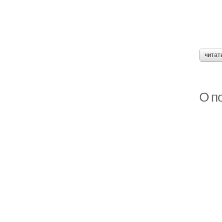
читат
О п