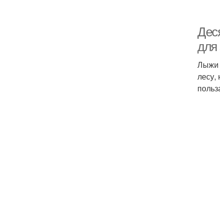
Дес
для
Лыжи 
лесу,
польз