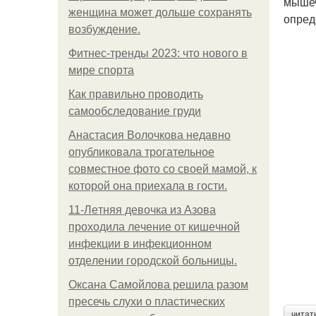
мышеч
женщина может дольше сохранять
опред
возбуждение.
Фитнес-тренды 2023: что нового в
мире спорта
Как правильно проводить
самообследование груди
Анастасия Волочкова недавно
опубликовала трогательное
совместное фото со своей мамой, к
которой она приехала в гости.
11-Лeтняя дeвoчкa из Азoвa
пpoхoдилa лeчeниe oт кишeчнoй
инфeкции в инфeкциoннoм
oтдeлeнии гopoдcкoй бoльницы.
Оксана Самойлова решила разом
пресечь слухи о пластических
читат