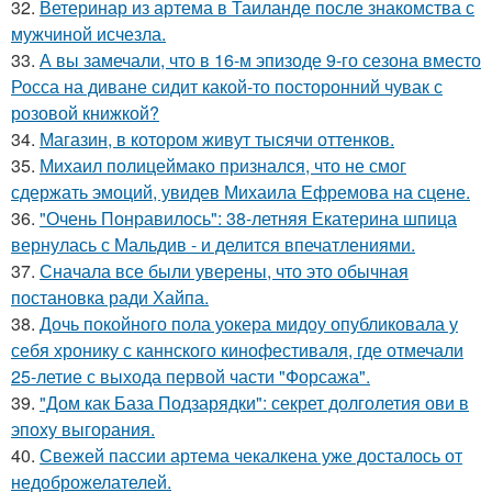
32.
Ветеринар из артема в Таиланде после знакомства с
мужчиной исчезла.
33.
А вы замечали, что в 16-м эпизоде 9-го сезона вместо
Росса на диване сидит какой-то посторонний чувак с
розовой книжкой?
34.
Магазин, в котором живут тысячи оттенков.
35.
Михаил полицеймако признался, что не смог
сдержать эмоций, увидев Михаила Ефремова на сцене.
36.
"Очень Понравилось": 38-летняя Екатерина шпица
вернулась с Мальдив - и делится впечатлениями.
37.
Сначала все были уверены, что это обычная
постановка ради Хайпа.
38.
Дочь покойного пола уокера мидоу опубликовала у
себя хронику с каннского кинофестиваля, где отмечали
25-летие с выхода первой части "Форсажа".
39.
"Дом как База Подзарядки": секрет долголетия ови в
эпоху выгорания.
40.
Свежей пассии артема чекалкена уже досталось от
недоброжелателей.