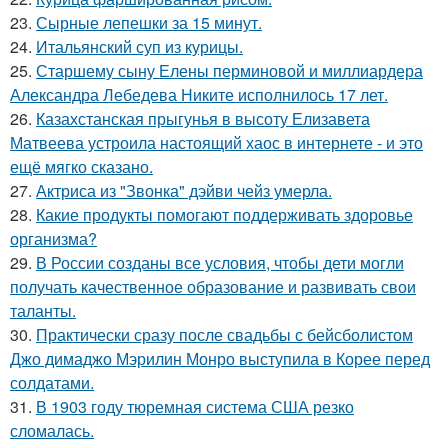
23.
Сырные лепешки за 15 минут.
24.
Итальянский суп из курицы.
25.
Старшему сыну Елены перминовой и миллиардера
Александра Лебедева Никите исполнилось 17 лет.
26.
Казахстанская прыгунья в высоту Елизавета
Матвеева устроила настоящий хаос в интернете - и это
ещё мягко сказано.
27.
Актриса из "Звонка" дэйви чейз умерла.
28.
Какие продукты помогают поддерживать здоровье
организма?
29.
В России созданы все условия, чтобы дети могли
получать качественное образование и развивать свои
таланты.
30.
Практически сразу после свадьбы с бейсболистом
Джо димаджо Мэрилин Монро выступила в Корее перед
солдатами.
31.
В 1903 году тюремная система США резко
сломалась.