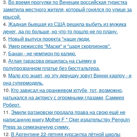
3.
Во время прогулки по Венеции российская туристка
заметила местного жителя, который гонялся по улице за
крысой.
4.
Жадная бывшая из США решила выбить из мужика
денег, да по больше, но что-то пошло не по плану.
5.
Новый выпуск проекта "наши люди.
6.
Умер режиссёр "Маски" и "царя скорпионов".
7.
Банан - не чемпион по калию.
8.
Аглая тарасова решилась на съемку в
полупрозрачном платье без бюстгальтера.
9.
Мало кто знает, но эту девушку зовут Винни харлоу - и
она супермодель.
10.
Кто зависал на оранжевом ютубе, тот, возможно,
натыкался на актрису с огромными глазами, Саммер
Роберт.
11.
Эмили ратаковски продала права на свою ещё не
написанную книгу Mother F * Cker издательству Penguin
Press за семизначную сумму.
12.
В Аргентине 22-летняя курсантка лётной школы