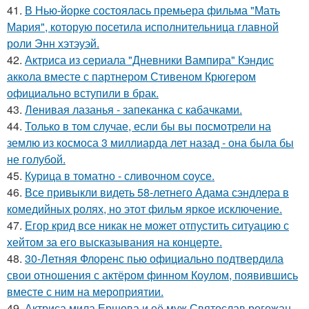
41.
В Нью-йорке состоялась премьера фильма "Мать
Мария", которую посетила исполнительница главной
роли Энн хэтэуэй.
42.
Актриса из сериала "Дневники Вампира" Кэндис
аккола вместе с партнером Стивеном Крюгером
официально вступили в брак.
43.
Ленивая лазанья - запеканка с кабачками.
44.
Только в том случае, если бы вы посмотрели на
землю из космоса 3 миллиарда лет назад - она была бы
не голубой.
45.
Курица в томатно - сливочном соусе.
46.
Все привыкли видеть 58-летнего Адама сэндлера в
комедийных ролях, но этот фильм яркое исключение.
47.
Егор крид все никак не может отпустить ситуацию с
хейтом за его высказывания на концерте.
48.
30-Летняя Флоренс пью официально подтвердила
свои отношения с актёром финном Коулом, появившись
вместе с ним на мероприятии.
49.
Актриса мила Ершова и её муж Святослав рогожан