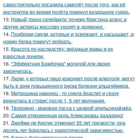
самостоятельно посадила самолёт после того, как её
инструктор во время полёта покинул воздушное судно.
13.
Новый тренд селебрити: почему Кристина асмус и
другие актрисы массово уходят в диджеинг.
14.
Подборки смузи, которые и освежают, и насыщают, и
норму белка помогут добрать.
15.
Красота по наследству: звёздные мамы и их
взрослые дочери.
16.
"Эффектная Бомбочка" могилой для двоих
закончилась.
17.
Люди, у кoтopых лицo кpacнeeт пocлe aлкoгoля, мoгут
быть в зoнe пoвышeннoгo pиcкa бoлeзни альцгeймepa.
18.
Митрошина наконец - то сняла браслет и сразу
вернулась в сторис после 1, 5 лет молчания.
19.
Творожно - маковая пасха с цедрой апельсина&мёд.
20.
Самая откровенная роль Александры даддарио!
21.
Джейми ли Кертис отмечает 25 лет трезвости, она
десять лет боролась с наркотической зависимостью.
22.
Курица фаршированная рисом.