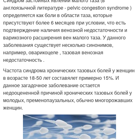
Синдром застойных явлений малого таза (в
англоязычной литературе - pelvic congestion syndrome )
определяется как боли в области таза, которые
присутствуют более 6 месяцев при условии, что есть
подтверждение наличия венозной недостаточности и
варикозного расширения вен малого таза. У данного
заболевания существует несколько синонимов,
например, оварикоцеле , тазовая венозная
недостаточность .
Частота синдрома хронических тазовых болей у женщин
в возрасте 18-50 лет составялет примерно 15%. И
данное загадочное заболевание остается
недооцененной причиной хронических тазовых болей у
молодых, пременопаузальных, обычно многорожавших
женщин.