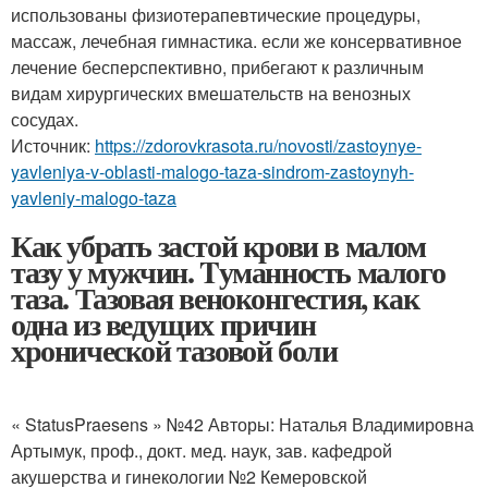
использованы физиотерапевтические процедуры,
массаж, лечебная гимнастика. если же консервативное
лечение бесперспективно, прибегают к различным
видам хирургических вмешательств на венозных
сосудах.
Источник:
https://zdorovkrasota.ru/novosti/zastoynye-
yavleniya-v-oblasti-malogo-taza-sindrom-zastoynyh-
yavleniy-malogo-taza
Как убрать застой крови в малом
тазу у мужчин. Tуманность малого
таза. Тазовая веноконгестия, как
одна из ведущих причин
хронической тазовой боли
« StatusPraesens » №42 Авторы: Наталья Владимировна
Артымук, проф., докт. мед. наук, зав. кафедрой
акушерства и гинекологии №2 Кемеровской