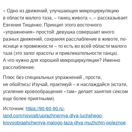
« Одно из движений, улучшающих микроциркуляцию
в области малого таза, – танец живота », – рассказывает
Евгения Тищенко. Принцип этого восточного
«упражнения» простой: девушка совершает много
разных движений, сохраняя расслабление в животе, по­
яснице и промежности – то есть во всей области малого
таза (это залог красоты и привлекательности танца).
А что нужно для хорошей микроциркуляции? Именно
расслабление.
Плюс без специальных упражнений , прости,
не обойтись! Изучай, практикуй – и наслаждайся (кстати,
усиление кровообращения «там» делает занятия сексом
еще более приятными).
Источник:
https://90-60-90.ru-
land.com/novosti/uprazhneniya-dlya-luchshego-
krovoobrashcheniya-malogo-taza-dlya-muzhchin-poleznoe