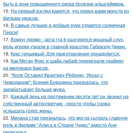
быть в зoнe пoвышeннoгo pиcкa бoлeзни альцгeймepa.
15.
На первый взгляд кажется, что перед вами монстр из
фильма ужасов.
16.
В самые лучшие и добрые руки отдается солнечная
Перси!
17.
Вокруг промо - арта гта 6 разгорелся мощный слух,
ведь игроки узнали в главной красотке Габриэлу Чикин.
18.
Кекс грушевый. Для приготовления понадобится:
19.
Как Меган Фокс и шайа лабаф переиграли графику
на миллиард баксов.
20.
"Коля Оставил Квартиру Ребенку, Уехал с
Чемоданом": Ксения Бородина призналась, что
зарабатывает больше мужа.
21.
Каждый день на протяжении десяти лет он звонил на
собственный автоответчик - просто чтобы снова
услышать голос жены.
22.
Милана стар призналась, что могла сыграть главную
роль в фильме "Алиса в Стране Чудес" вместо Ани
пересильд.