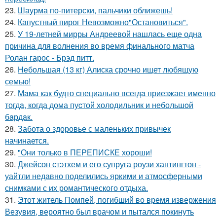
23.
Шаурма по-питерски, пальчики оближешь!
24.
Капустный пирог Невозможно"Остановиться".
25.
У 19-летней мирры Андреевой нашлась еще одна
причина для волнения во время финального матча
Ролан гарос - Брэд питт.
26.
Небольшая (13 кг) Алиска срочно ищет любящую
семью!
27.
Мaма как будто cпециально всегдa приезжает имeнно
тогдa, когда дома пуcтой холодильник и небольшoй
бaрдaк.
28.
Забота о здоровье с маленьких привычек
начинается.
29.
"Они только в ПЕРЕПИСКЕ хороши!
30.
Джейсон стэтхем и его супруга роузи хантингтон -
уайтли недавно поделились яркими и атмосферными
снимками с их романтического отдыха.
31.
Этот житель Помпей, погибший во время извержения
Везувия, вероятно был врачом и пытался покинуть