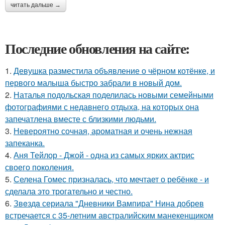
читать дальше →
Последние обновления на сайте:
1.
Девушка разместила объявление о чёрном котёнке, и
первого малыша быстро забрали в новый дом.
2.
Наталья подольская поделилась новыми семейными
фотографиями с недавнего отдыха, на которых она
запечатлена вместе с близкими людьми.
3.
Невероятно сочная, ароматная и очень нежная
запеканка.
4.
Аня Тейлор - Джой - одна из самых ярких актрис
своего поколения.
5.
Селена Гомес призналась, что мечтает о ребёнке - и
сделала это трогательно и честно.
6.
Звeздa сериала "Дневники Вампира" Нина добрев
встречается с 35-летним австралийским манекенщиком