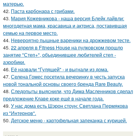
матерью.
42.
Паста карбонара с грибами.
43.
Мария Кожевникова - наша версия Блейк лайвли:
многодетная мама, красавица и актриса, поставившая
семью на первое место.
44.
Невероятно пышные вареники на дрожжевом тесте.
45.
22 апреля в Fitness House на пулковском прошло
занятие "Степ+", объединившее любителей степ -
аэробики.
46.
Её назвали "Гулящей" - и выгнали из дома.
47.
Селена Гомес посетила вечеринку в честь запуска
новой тональной основы своего бренда Rare Beauty.
48.
Следопыты выяснили, что Дима Масленников сделал
предложение Клаве коке ещё в начале года.
49.
У нас дома есть Шэрон стоун: Светлана Пермякова
из "Интернов".
50.
Детское меню - картофельная запеканка с курицей.