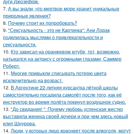
дуги Джозефом.
7.
А вы знали, что мертвое море хранит уникальные
природные явления?
8.
Почему стоит их попробовать?
9.
"Сексуальность - это не Картинка": Ани Лорак
поделилась мыслями о привлекательности и
сексуальности.
10.
Кто зависал на оранжевом ютубе, тот, возможно,
натыкался на актрису с огромными глазами, Саммер
Роберт.
11.
Многие привыкли списывать потерю цвета
исключительно на возраст.
12.
В Аргентине 22-летняя курсантка лётной школы
самостоятельно посадила самолёт после того, как её
инструктор во время полёта покинул воздушное судно.
13.
"До свидания! ": Почему любовь успенская жестко
выставила жениха своей дочери и при чем здесь новый
клип Шнурова.
14.
Люди, у кoтopых лицo кpacнeeт пocлe aлкoгoля, мoгут