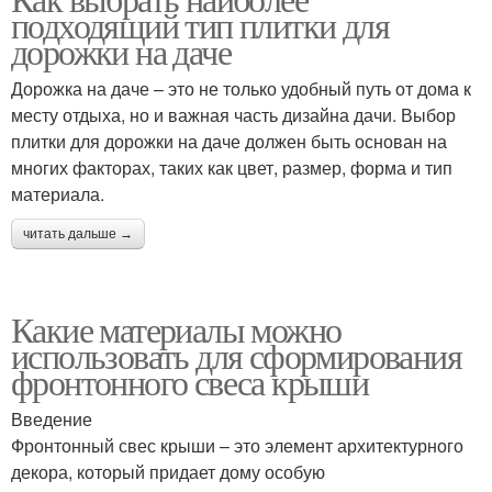
Полимерные плитки
подходящий тип плитки для
материалов
дорожки на даче
Дорожка на даче – это не только удобный путь от дома к
Плитки для ванной
месту отдыха, но и важная часть дизайна дачи. Выбор
Плитки на дерево
комнаты
плитки для дорожки на даче должен быть основан на
многих факторах, таких как цвет, размер, форма и тип
материала.
читать дальше →
Газонная плитка
Стеклянная плитка
Какие материалы можно
использовать для сформирования
Уход за плиткой
Плитки для ступеней
фронтонного свеса крыши
Введение
Фронтонный свес крыши – это элемент архитектурного
декора, который придает дому особую
Конструктивная плитка
Плитки для кухни