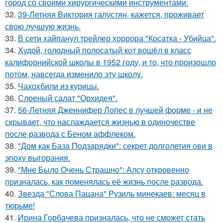
город со своими хирургическими инструментами.
32.
39-Летняя Виктория галустян, кажется, проживает
свою лучшую жизнь.
33.
В сети хайпанул трейлер хоррора "Косатка - Убийца".
34.
Худой, голодный полосатый кот вошёл в класс
калифорнийской школы в 1952 году, и то, что произошло
потом, навсегда изменило эту школу.
35.
Чахохбили из курицы.
36.
Слоеный салат "Орхидея".
37.
56-Летняя Дженнифер Лопес в лучшей форме - и не
скрывает, что наслаждается жизнью в одиночестве
после развода с Беном аффлеком.
38.
"Дом как База Подзарядки": секрет долголетия ови в
эпоху выгорания.
39.
"Мне Было Очень Страшно": Алсу откровенно
призналась, как поменялась её жизнь после развода.
40.
Звезда "Слова Пацана" Рузиль минекаев: месяц в
тюрьме!
41.
Ирина Горбачева призналась, что не сможет стать