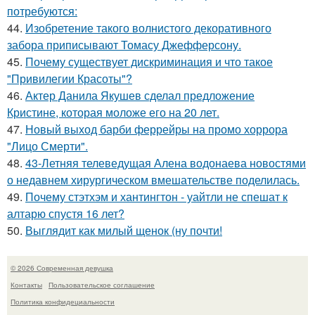
потребуются:
44.
Изобретение такого волнистого декоративного
забора приписывают Томасу Джефферсону.
45.
Почему существует дискриминация и что такое
"Привилегии Красоты"?
46.
Актер Данила Якушев сделал предложение
Кристине, которая моложе его на 20 лет.
47.
Новый выход барби феррейры на промо хоррора
"Лицо Смерти".
48.
43-Летняя телеведущая Алена водонаева новостями
о недавнем хирургическом вмешательстве поделилась.
49.
Почему стэтхэм и хантингтон - уайтли не спешат к
алтарю спустя 16 лет?
50.
Выглядит как милый щенок (ну почти!
© 2026 Современная девушка
Контакты
Пользовательское соглашение
Политика конфидециальности