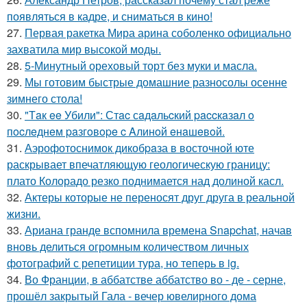
появляться в кадре, и сниматься в кино!
27.
Первая ракетка Мира арина соболенко официально
захватила мир высокой моды.
28.
5-Минутный ореховый торт без муки и масла.
29.
Мы готовим быстрые домашние разносолы осенне
зимнего стола!
30.
"Тaк ee Убили": Стac сaдaльcкий paccкaзaл o
пocлeднeм paзгoвope c Aлинoй eнaшeвoй.
31.
Аэрофотоснимок дикобpaза в восточной юте
раскрывает впечатляющую геологическую границу:
плато Колорадо резко поднимается над долиной касл.
32.
Актеры которые не переносят друг друга в реальной
жизни.
33.
Ариана гранде вспомнила времена Snapchat, начав
вновь делиться огромным количеством личных
фотографий с репетиции тура, но теперь в ig.
34.
Во Франции, в аббатстве аббатство во - де - серне,
прошёл закрытый Гала - вечер ювелирного дома