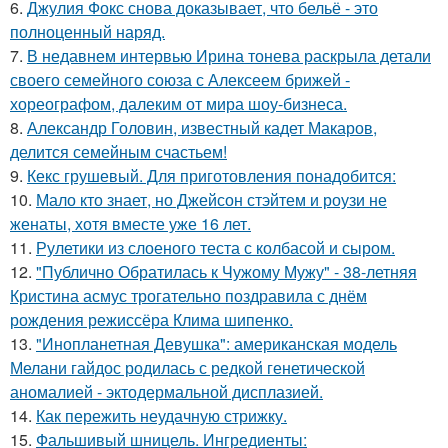
6.
Джулия Фокс снова доказывает, что бельё - это
полноценный наряд.
7.
В недавнем интервью Ирина тонева раскрыла детали
своего семейного союза с Алексеем брижей -
хореографом, далеким от мира шоу-бизнеса.
8.
Александр Головин, известный кадет Макаров,
делится семейным счастьем!
9.
Кекс грушевый. Для приготовления понадобится:
10.
Мало кто знает, но Джейсон стэйтем и роузи не
женаты, хотя вместе уже 16 лет.
11.
Рулетики из слоеного теста с колбасой и сыром.
12.
"Публично Обратилась к Чужому Мужу" - 38-летняя
Кристина асмус трогательно поздравила с днём
рождения режиссёра Клима шипенко.
13.
"Инопланетная Девушка": американская модель
Мелани гайдос родилась с редкой генетической
аномалией - эктодермальной дисплазией.
14.
Как пережить неудачную стрижку.
15.
Фальшивый шницель. Ингредиенты: