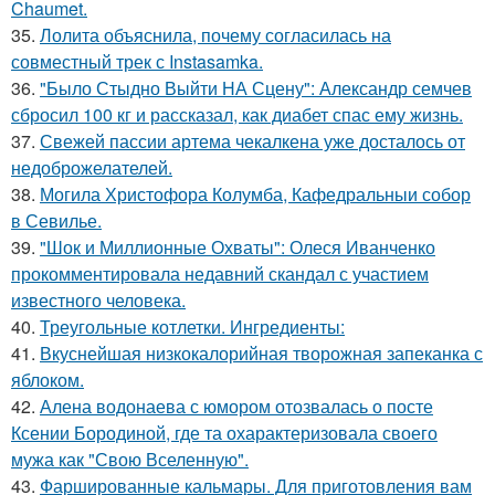
Chaumet.
35.
Лолита объяснила, почему согласилась на
совместный трек с Instasamka.
36.
"Было Стыдно Выйти НА Сцену": Александр семчев
сбросил 100 кг и рассказал, как диабет спас ему жизнь.
37.
Свежей пассии артема чекалкена уже досталось от
недоброжелателей.
38.
Могила Христофора Колумба, Кафедральныи собор
в Севилье.
39.
"Шок и Миллионные Охваты": Олеся Иванченко
прокомментировала недавний скандал с участием
известного человека.
40.
Треугольные котлетки. Ингредиенты:
41.
Вкуснейшая низкокалорийная творожная запеканка с
яблоком.
42.
Алена водонаева с юмором отозвалась о посте
Ксении Бородиной, где та охарактеризовала своего
мужа как "Свою Вселенную".
43.
Фаршированные кальмары. Для приготовления вам