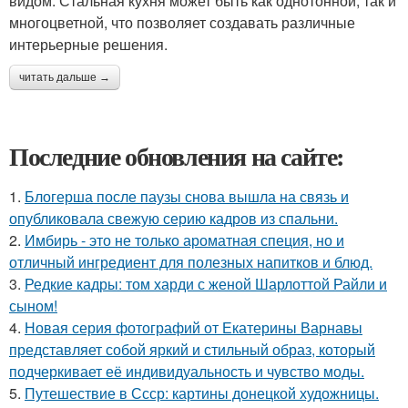
видом. Стальная кухня может быть как однотонной, так и
многоцветной, что позволяет создавать различные
интерьерные решения.
читать дальше →
Последние обновления на сайте:
1.
Блогерша после паузы снова вышла на связь и
опубликовала свежую серию кадров из спальни.
2.
Имбирь - это не только ароматная специя, но и
отличный ингредиент для полезных напитков и блюд.
3.
Редкие кадры: том харди с женой Шарлоттой Райли и
сыном!
4.
Новая серия фотографий от Екатерины Варнавы
представляет собой яркий и стильный образ, который
подчеркивает её индивидуальность и чувство моды.
5.
Путешествие в Ссср: картины донецкой художницы.