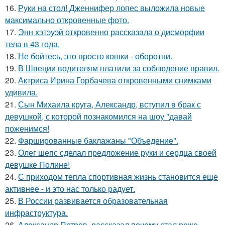
16.
Руки на стол! Дженнифер лопес выложила новые
максимально откровенные фото.
17.
Энн хэтэуэй откровенно рассказала о дисморфии
тела в 43 года.
18.
Не бойтесь, это просто кошки - оборотни.
19.
В Швеции водителям платили за соблюдение правил.
20.
Актриса Ирина Горбачева откровенными снимками
удивила.
21.
Сын Михаила круга, Александр, вступил в брак с
девушкой, с которой познакомился на шоу "давай
поженимся!
22.
Фаршированные баклажаны "Объедение".
23.
Олег шепс сделал предложение руки и сердца своей
девушке Полине!
24.
С приходом тепла спортивная жизнь становится еще
активнее - и это нас только радует.
25.
В России развивается образовательная
инфраструктура.
26.
Александр Петров, рассказал почему стал реже