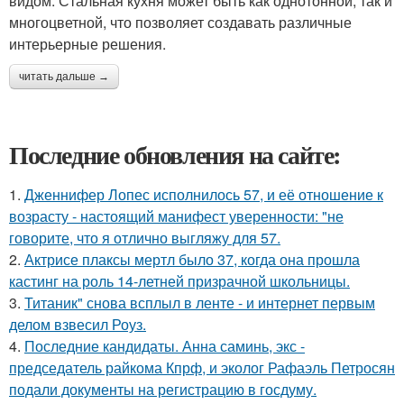
видом. Стальная кухня может быть как однотонной, так и
многоцветной, что позволяет создавать различные
интерьерные решения.
читать дальше →
Последние обновления на сайте:
1.
Дженнифер Лопес исполнилось 57, и её отношение к
возрасту - настоящий манифест уверенности: "не
говорите, что я отлично выгляжу для 57.
2.
Актрисе плаксы мертл было 37, когда она прошла
кастинг на роль 14-летней призрачной школьницы.
3.
Титаник" снова всплыл в ленте - и интернет первым
делом взвесил Роуз.
4.
Последние кандидаты. Анна саминь, экс -
председатель райкома Кпрф, и эколог Рафаэль Петросян
подали документы на регистрацию в госдуму.