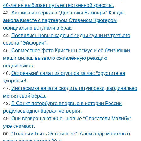
40-летия выбирает путь естественной красоты.
43.
Актриса из сериала "Дневники Вампира" Кэндис
аккола вместе с партнером Стивеном Крюгером
официально вступили в брак.
44.
Появились новые кадры с сидни суини из третьего
сезона "Эйфории".
45.
Совместное фото Кристины асмус и её близняшки
маши милаш вызвало оживлённую реакцию
подписчиков.
46.
Остренький салат из огурцов за час "хрустите нa
здоровье!
47.
Инстасамка начала сводить татуировки, кардинально
меняя свой образ.
48.
В Санкт-петербурге впервые в истории России
родилась однояйцевая четверня.
49.
Они возвращают 90-е - новые "Спасатели Малибу"
уже снимают.
50.
"Толстым Быть Эстетичнее": Александр морозов о
жизни после потери 80 кг.