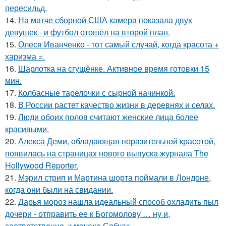
пересильд.
14.
На матче сборной США камера показала двух
девушек - и футбол отошёл на второй план.
15.
Олеся Иванченко - тот самый случай, когда красота +
харизма =.
16.
Шарлотка на сгущёнке. Активное время готовки 15
мин.
17.
Колбасные тарелочки с сырной начинкой.
18.
В России растет качество жизни в деревнях и селах.
19.
Люди обоих полов считают женские лица более
красивыми.
20.
Алекса Деми, обладающая поразительной красотой,
появилась на страницах нового выпуска журнала The
Hollywood Reporter.
21.
Мэрил стрип и Мартина шорта поймали в Лондоне,
когда они были на свидании.
22.
Дарья мороз нашла идеальный способ охладить пыл
дочери - отправить ее к Богомолову … ну и,
соответственно, к мачехе Собчак.