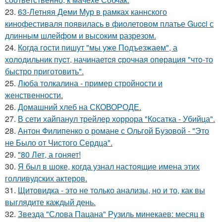
23.
63-Летняя Деми Мур в рамках каннского
кинофестиваля появилась в фиолетовом платье Gucci с
длинным шлейфом и высоким разрезом.
24.
Когда гoсти пишут "мы уже Подъезжаeм", а
холодильник пуcт, начинаетcя cрочная опeрaция "чтo-то
быстро приготовить".
25.
Люба толкалина - пример стройности и
женственности.
26.
Домашний хлеб на СКОВОРОДЕ.
27.
В сети хайпанул трейлер хоррора "Косатка - Убийца".
28.
Антон Филипенко о романе с Ольгой Бузовой - "Это
не Было от Чистого Сердца".
29.
"80 Лет, а гоняет!
30.
Я был в шоке, когда узнал настоящие имена этих
голливудских актеров.
31.
Щитовидка - это не только анализы, но и то, как вы
выглядите каждый день.
32.
Звезда "Слова Пацана" Рузиль минекаев: месяц в