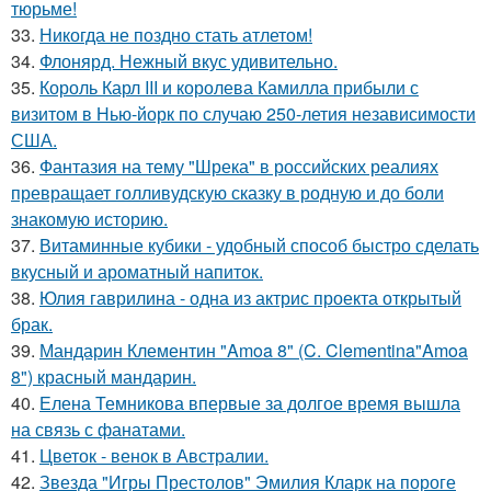
тюрьме!
33.
Никогда не поздно стать атлетом!
34.
Флонярд. Нежный вкус удивительно.
35.
Король Карл III и королева Камилла прибыли с
визитом в Нью-йорк по случаю 250-летия независимости
США.
36.
Фантазия на тему "Шрека" в российских реалиях
превращает голливудскую сказку в родную и до боли
знакомую историю.
37.
Витаминные кубики - удобный способ быстро сделать
вкусный и ароматный напиток.
38.
Юлия гаврилина - одна из актрис проекта открытый
брак.
39.
Мандарин Клементин "Amoa 8" (C. Clementina"Amoa
8") красный мандарин.
40.
Елена Темникова впервые за долгое время вышла
на связь с фанатами.
41.
Цветок - венок в Австралии.
42.
Звезда "Игры Престолов" Эмилия Кларк на пороге