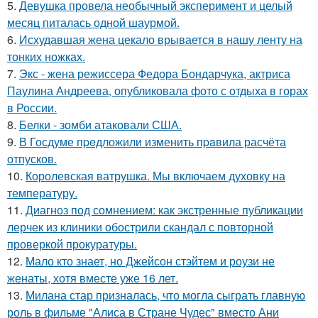
5.
Девушка провела необычный эксперимент и целый
месяц питалась одной шаурмой.
6.
Исхудавшая жена цекало врывается в нашу ленту на
тонких ножках.
7.
Экс - жена режиссера Федора Бондарчука, актриса
Паулина Андреева, опубликовала фото с отдыха в горах
в России.
8.
Белки - зомби атаковали США.
9.
В Госдуме пpeдложили изменить пpaвила расчёта
отпусков.
10.
Королевская ватрушка. Мы включаем духовку на
температуру.
11.
Диагноз под сомнением: как экстренные публикации
лерчек из клиники обострили скандал с повторной
проверкой прокуратуры.
12.
Мало кто знает, но Джейсон стэйтем и роузи не
женаты, хотя вместе уже 16 лет.
13.
Милана стар призналась, что могла сыграть главную
роль в фильме "Алиса в Стране Чудес" вместо Ани