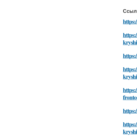
Ссыл
https:
https:
krysh
https:
https:
krysh
https:
front
https:
https
krysh