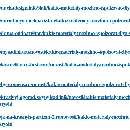
//dachadesign.info/stati/kakie-materialy-mozhno-ispolzovat-d
//narodnaya-dacha.ru/stati/kakie-materialy-mozhno-ispolzova
//doma-otido.ru/stati/kakie-materialy-mozhno-ispolzovat-dlya
//mysadinfo.ru/novosti/kakie-materialy-mozhno-ispolzovat-dl
//kosmetika.ru-best.com/novosti/kakie-materialy-mozhno-ispol
i
//by-womens.ru/novosti/kakie-materialy-mozhno-ispolzovat-dl
//krasivyj-ogorod.zelynyjsad.info/novosti/kakie-materialy-mo
kryshi
//jk-na-krasnyh-partizan-2.ru/novosti/kakie-materialy-mozhno
kryshi