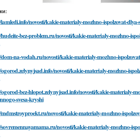
ки:
//iamledi.info/novosti/kakie-materialy-mozhno-ispolzovat-dly
//hudeite-bez-problem.ru/novosti/kakie-materialy-mozhno-ispo
i
//dom-na-vodah.ru/novosti/kakie-materialy-mozhno-ispolzovat
//ogorod.zelynyjsad.info/novosti/kakie-materialy-mozhno-ispo
i
//ogorod-bez-hlopot.zelynyjsad.info/novosti/kakie-materialy-m
onnogo-svesa-kryshi
//mdmstroyproekt.ru/novosti/kakie-materialy-mozhno-ispolzov
://sovremennayamama.ru/novosti/kakie-materialy-mozhno-ispol
i