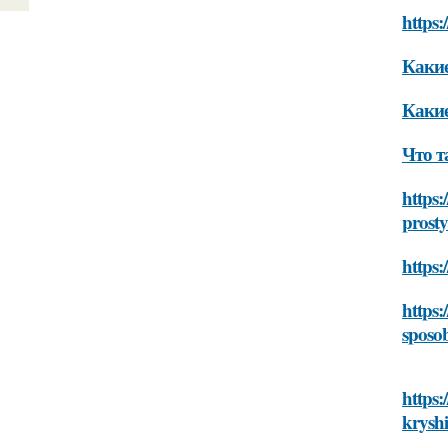
https:
Какие
Какие
Что т
https:
prost
https:
https:
sposo
https:
krysh