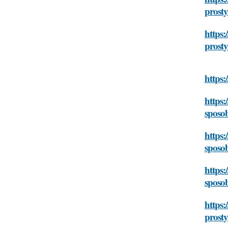
prost
https:
prost
https:
https:
sposo
https:
sposo
https:
sposo
https:
prost