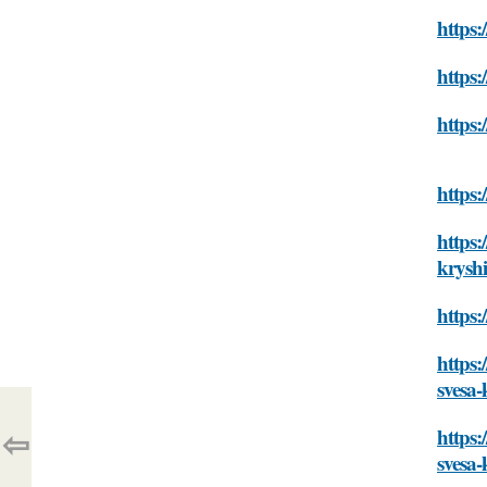
https:
https:
https:
https:
https:
krysh
https:
https:
svesa-
⇦
https:
svesa-