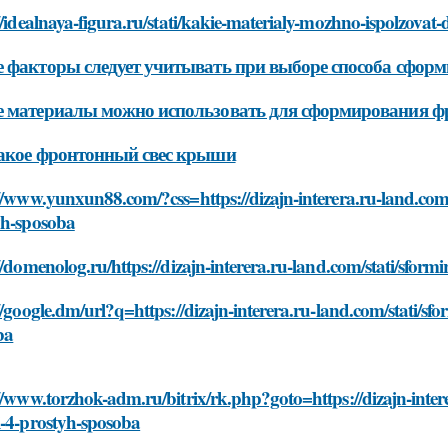
//idealnaya-figura.ru/stati/kakie-materialy-mozhno-ispolzovat
 факторы следует учитывать при выборе способа сфор
 материалы можно использовать для сформирования ф
акое фронтонный свес крыши
//www.yunxun88.com/?css=https://dizajn-interera.ru-land.com/
yh-sposoba
//domenolog.ru/https://dizajn-interera.ru-land.com/stati/sfor
//google.dm/url?q=https://dizajn-interera.ru-land.com/stati/sf
ba
//www.torzhok-adm.ru/bitrix/rk.php?goto=https://dizajn-intere
i-4-prostyh-sposoba