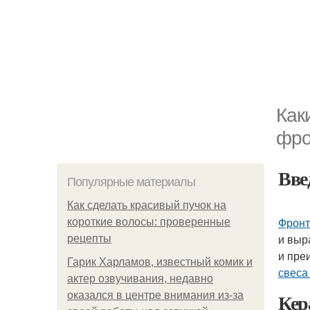
Как
фро
Вве
Популярные материалы
Как сделать красивый пучок на
Фронт
короткие волосы: проверенные
и выр
рецепты
и пре
Гарик Харламов, известный комик и
свеса
актер озвучивания, недавно
Кер
оказался в центре внимания из-за