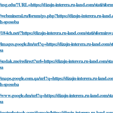
//usg.edu/?URL=https://dizajn-interera.ru-land.com/stati/sfor
//webmineral.ru/forum/go.php?https://dizajn-interera.ru-land.
yh-sposoba
//184ch.net/?https://dizajn-interera.ru-land.com/stati/sformir
//images.google.fm/url?q=https://dizajn-interera.ru-land.com/s
ba
//sudak.me/redirect?url=https://dizajn-interera.ru-land.com/st
ba
//maps.google.com.qa/url?q=https://dizajn-interera.ru-land.com
yh-sposoba
//www.google.dm/url?q=https://dizajn-interera.ru-land.com/sta
ba
//seoturbotools.com/domain/https://dizajn-interera.ru-land.com