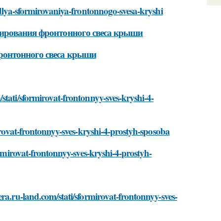
-dlya-sformirovaniya-frontonnogo-svesa-kryshi
мирования фронтонного свеса крыши
ронтонного свеса крыши
stati/sformirovat-frontonnyy-sves-kryshi-4-
mirovat-frontonnyy-sves-kryshi-4-prostyh-sposoba
ormirovat-frontonnyy-sves-kryshi-4-prostyh-
ra.ru-land.com/stati/sformirovat-frontonnyy-sves-