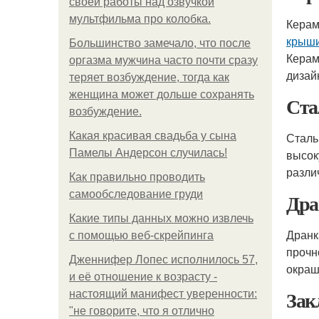
своей работы над озвучкой
мультфильма про колобка.
Керам
крыш
Большинство замечало, что после
Керам
оргазма мужчина часто почти сразу
дизай
теряет возбуждение, тогда как
женщина может дольше сохранять
Ста
возбуждение.
Какая красивая свадьба у сына
Сталь
Памелы Андерсон случилась!
высок
разли
Как правильно проводить
самообследование груди
Дра
Какие типы данных можно извлечь
Дранк
с помощью веб-скрейпинга
прочн
Дженнифер Лопес исполнилось 57,
окраш
и её отношение к возрасту -
Зак
настоящий манифест уверенности:
"не говорите, что я отлично