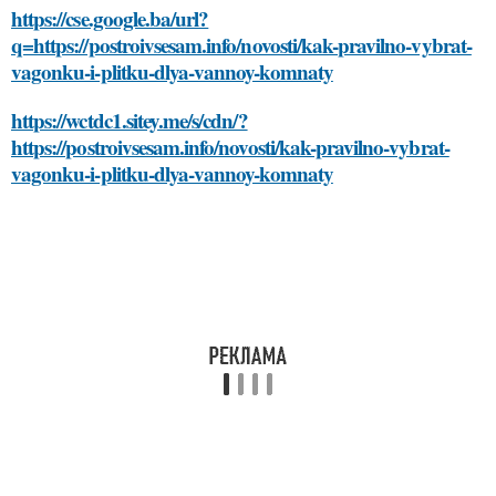
https://cse.google.ba/url?
q=https://postroivsesam.info/novosti/kak-pravilno-vybrat-
vagonku-i-plitku-dlya-vannoy-komnaty
https://wctdc1.sitey.me/s/cdn/?
https://postroivsesam.info/novosti/kak-pravilno-vybrat-
vagonku-i-plitku-dlya-vannoy-komnaty