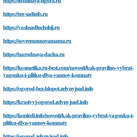
https://idealnaya-figura.ru
https://mysadinfo.ru
https://vashsadluchshij.ru
https://sovremennayamama.ru
https://narodnaya-dacha.ru
https://kosmetika.ru-best.com/novosti/kak-pravilno-vybrat-
vagonku-i-plitku-dlya-vannoy-komnaty
https://ogorod-bez-hlopot.zelynyjsad.info
https://krasivyj-ogorod.zelynyjsad.info
https://iamledi.info/novosti/kak-pravilno-vybrat-vagonku-i-
plitku-dlya-vannoy-komnaty
https://ogorod.zelynyjsad.info