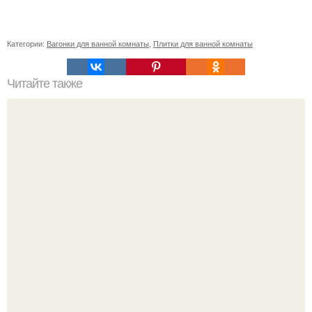
Категории:
Вагонки для ванной комнаты
,
Плитки для ванной комнаты
Читайте также
Как коронавирус влияет на работу органов: все, что
нужно знать