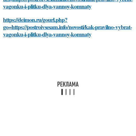
vagonku-i-plitku-dlya-vannoy-komnaty
https://deimon.ru/gourl.php?
go=https://postroivsesam.info/novosti/kak-pravilno-vybrat-
vagonku-i-plitku-dlya-vannoy-komnaty