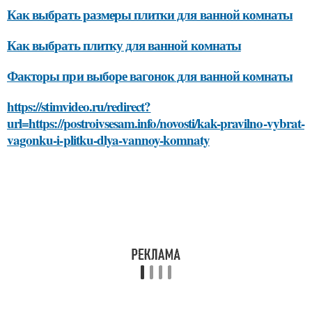
Как выбрать размеры плитки для ванной комнаты
Как выбрать плитку для ванной комнаты
Факторы при выборе вагонок для ванной комнаты
https://stimvideo.ru/redirect?
url=https://postroivsesam.info/novosti/kak-pravilno-vybrat-
vagonku-i-plitku-dlya-vannoy-komnaty