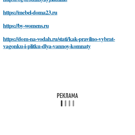
https://mebel-doma23.ru
https://by-womens.ru
https://dom-na-vodah.ru/stati/kak-pravilno-vybrat-
vagonku-i-plitku-dlya-vannoy-komnaty