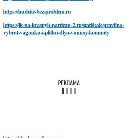
https://hudeite-bez-problem.ru
https://jk-na-krasnyh-partizan-2.ru/stati/kak-pravilno-
vybrat-vagonku-i-plitku-dlya-vannoy-komnaty