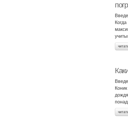
пог
Введ
Когда
макси
учиты
читат
Как
Введ
Коник
дождя
понад
читат