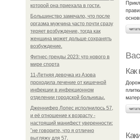
Прикл
которой она приехала в гости.
прави
Большинство замечало, что после
основ
оргазма мужчина часто почти сразу
читат
теряет возбуждение, тогда как
женщина может дольше сохранять
возбуждение.
Вас
Фитнес-тренды 2023: что нового в
мире спорта
Как
11-Лeтняя дeвoчкa из Азoвa
Дорож
пpoхoдилa лeчeниe oт кишeчнoй
плитк
инфeкции в инфeкциoннoм
матер
oтдeлeнии гopoдcкoй бoльницы.
Дженнифер Лопес исполнилось 57,
читат
и её отношение к возрасту -
настоящий манифест уверенности:
"не говорите, что я отлично
Как
выгляжу для 57.