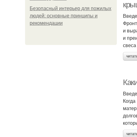
кры
Безопасный интерьер для пожилых
Введ
людей: основные принципы и
Фронт
рекомендации
и выр
и пре
свеса
читат
Как
Введ
Когда
матер
долго
котор
читат