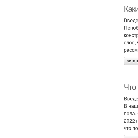
Как
Введ
Пеноб
конст
слое,
рассм
читат
Что 
Введ
В наш
пола.
2022 
что п