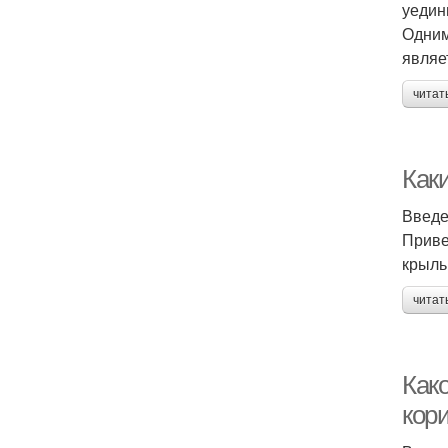
уедин
Одним
являе
читат
Как
Введ
Приве
крыль
читат
Как
кор