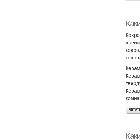
Как
Ковро
преим
ковро
ковро
Керам
Керам
тверд
Керам
комна
читат
Как