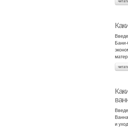
читат
Как
Введ
Бани-
эконо
матер
читат
Как
ван
Введ
Ванна
и ухо