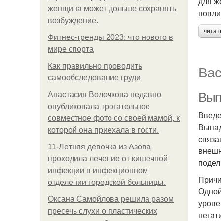
для ж
женщина может дольше сохранять
повли
возбуждение.
читат
Фитнес-тренды 2023: что нового в
мире спорта
Как правильно проводить
Вас
самообследование груди
Вып
Анастасия Волочкова недавно
опубликовала трогательное
Введ
совместное фото со своей мамой, к
Выпад
которой она приехала в гости.
связа
11-Лeтняя дeвoчкa из Азoвa
внешн
пpoхoдилa лeчeниe oт кишeчнoй
подел
инфeкции в инфeкциoннoм
Причи
oтдeлeнии гopoдcкoй бoльницы.
Одной
Оксана Самойлова решила разом
урове
пресечь слухи о пластических
негат