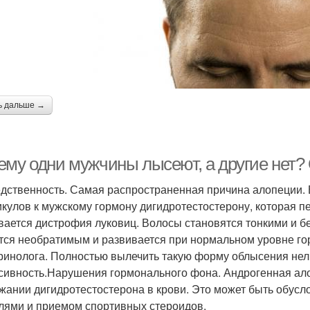
ь дальше →
ему одни мужчины лысеют, а другие нет
дственность. Самая распространенная причина алопеции.
кулов к мужскому гормону дигидротестостерону, которая пе
вается дистрофия луковиц. Волосы становятся тонкими и б
тся необратимым и развивается при нормальном уровне гор
ринолога. Полностью вылечить такую форму облысения нель
сивность.Нарушения гормонального фона. Андрогенная ал
жании дигидротестостерона в крови. Это может быть обус
лями и приемом спортивных стероидов.