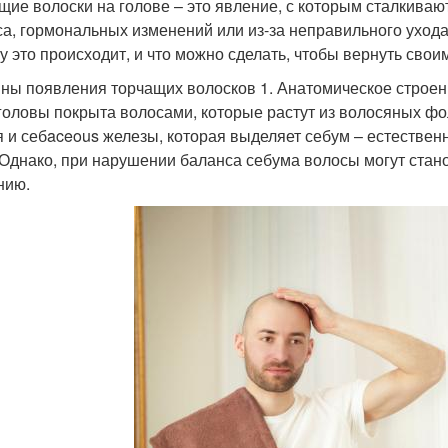
щие волоски на голове – это явление, с которым сталкиваю
са, гормональных изменений или из-за неправильного ухода
у это происходит, и что можно сделать, чтобы вернуть свои
ны появления торчащих волосков 1. Анатомическое строен
головы покрыта волосами, которые растут из волосяных фо
я и себaceous железы, которая выделяет себум – естестве
 Однако, при нарушении баланса себума волосы могут стано
нию.