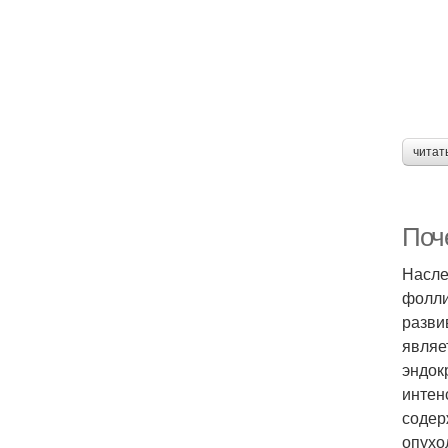
читат
Поч
Насле
фолли
разви
являе
эндок
интен
содер
опухо