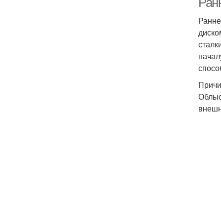
Ран
Ранне
диско
сталк
начал
спосо
Причи
Облыс
внешн