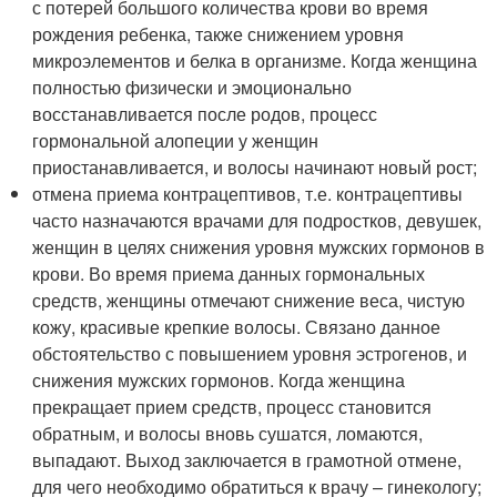
с потерей большого количества крови во время
рождения ребенка, также снижением уровня
микроэлементов и белка в организме. Когда женщина
полностью физически и эмоционально
восстанавливается после родов, процесс
гормональной алопеции у женщин
приостанавливается, и волосы начинают новый рост;
отмена приема контрацептивов, т.е. контрацептивы
часто назначаются врачами для подростков, девушек,
женщин в целях снижения уровня мужских гормонов в
крови. Во время приема данных гормональных
средств, женщины отмечают снижение веса, чистую
кожу, красивые крепкие волосы. Связано данное
обстоятельство с повышением уровня эстрогенов, и
снижения мужских гормонов. Когда женщина
прекращает прием средств, процесс становится
обратным, и волосы вновь сушатся, ломаются,
выпадают. Выход заключается в грамотной отмене,
для чего необходимо обратиться к врачу – гинекологу;