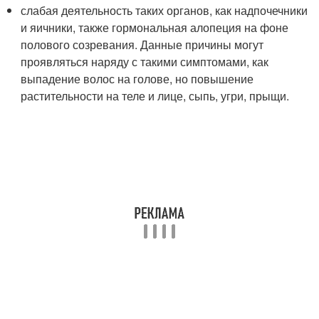
слабая деятельность таких органов, как надпочечники
и яичники, также гормональная алопеция на фоне
полового созревания. Данные причины могут
проявляться наряду с такими симптомами, как
выпадение волос на голове, но повышение
растительности на теле и лице, сыпь, угри, прыщи.