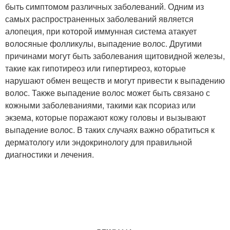
быть симптомом различных заболеваний. Одним из
самых распространенных заболеваний является
алопеция, при которой иммунная система атакует
волосяные фолликулы, выпадение волос. Другими
причинами могут быть заболевания щитовидной железы,
такие как гипотиреоз или гипертиреоз, которые
нарушают обмен веществ и могут привести к выпадению
волос. Также выпадение волос может быть связано с
кожными заболеваниями, такими как псориаз или
экзема, которые поражают кожу головы и вызывают
выпадение волос. В таких случаях важно обратиться к
дерматологу или эндокринологу для правильной
диагностики и лечения.