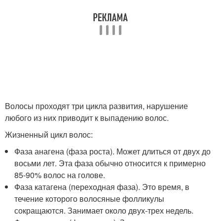
Волосы проходят три цикла развития, нарушение
любого из них приводит к выпадению волос.
Жизненный цикл волос:
Фаза анагена (фаза роста). Может длиться от двух до
восьми лет. Эта фаза обычно относится к примерно
85-90% волос на голове.
Фаза катагена (переходная фаза). Это время, в
течение которого волосяные фолликулы
сокращаются. Занимает около двух-трех недель.