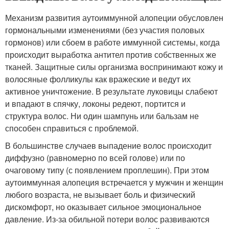
Механизм развития аутоиммунной алопеции обусловлен
гормональными изменениями (без участия половых
гормонов) или сбоем в работе иммунной системы, когда
происходит выработка антител против собственных же
тканей. Защитные силы организма воспринимают кожу и
волосяные фолликулы как вражеские и ведут их
активное уничтожение. В результате луковицы слабеют
и впадают в спячку, локоны редеют, портится и
структура волос. Ни один шампунь или бальзам не
способен справиться с проблемой.
В большинстве случаев выпадение волос происходит
диффузно (равномерно по всей голове) или по
очаговому типу (с появлением проплешин). При этом
аутоиммунная алопеция встречается у мужчин и женщин
любого возраста, не вызывает боль и физический
дискомфорт, но оказывает сильное эмоциональное
давление. Из-за обильной потери волос развиваются