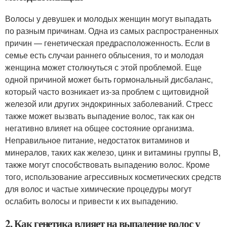
Волосы у девушек и молодых женщин могут выпадать
по разным причинам. Одна из самых распространенных
причин — генетическая предрасположенность. Если в
семье есть случаи раннего облысения, то и молодая
женщина может столкнуться с этой проблемой. Еще
одной причиной может быть гормональный дисбаланс,
который часто возникает из-за проблем с щитовидной
железой или других эндокринных заболеваний. Стресс
также может вызвать выпадение волос, так как он
негативно влияет на общее состояние организма.
Неправильное питание, недостаток витаминов и
минералов, таких как железо, цинк и витамины группы B,
также могут способствовать выпадению волос. Кроме
того, использование агрессивных косметических средств
для волос и частые химические процедуры могут
ослабить волосы и привести к их выпадению.
2. Как генетика влияет на выпадение волос у