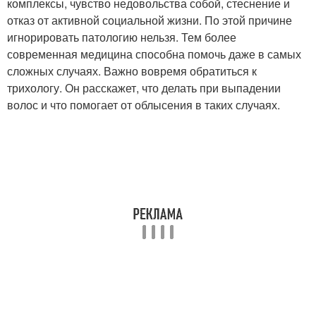
комплексы, чувство недовольства собой, стеснение и
отказ от активной социальной жизни. По этой причине
игнорировать патологию нельзя. Тем более
современная медицина способна помочь даже в самых
сложных случаях. Важно вовремя обратиться к
трихологу. Он расскажет, что делать при выпадении
волос и что помогает от облысения в таких случаях.