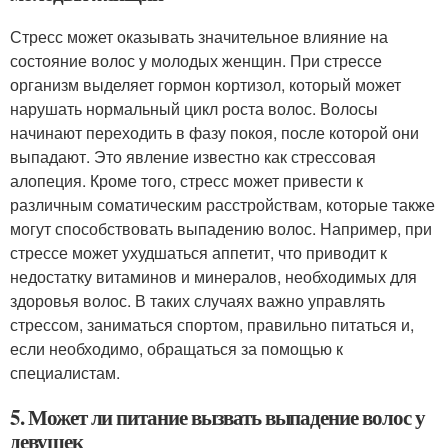
Стресс может оказывать значительное влияние на
состояние волос у молодых женщин. При стрессе
организм выделяет гормон кортизол, который может
нарушать нормальный цикл роста волос. Волосы
начинают переходить в фазу покоя, после которой они
выпадают. Это явление известно как стрессовая
алопеция. Кроме того, стресс может привести к
различным соматическим расстройствам, которые также
могут способствовать выпадению волос. Например, при
стрессе может ухудшаться аппетит, что приводит к
недостатку витаминов и минералов, необходимых для
здоровья волос. В таких случаях важно управлять
стрессом, заниматься спортом, правильно питаться и,
если необходимо, обращаться за помощью к
специалистам.
5. Может ли питание вызвать выпадение волос у
девушек