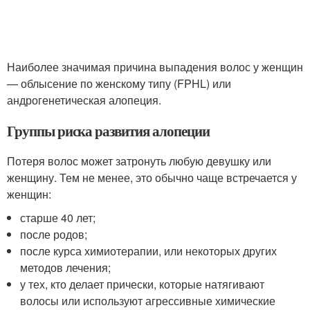
Наиболее значимая причина выпадения волос у женщин
— облысение по женскому типу (FPHL) или
андрогенетическая алопеция.
Группы риска развития алопеции
Потеря волос может затронуть любую девушку или
женщину. Тем не менее, это обычно чаще встречается у
женщин:
старше 40 лет;
после родов;
после курса химиотерапии, или некоторых других
методов лечения;
у тех, кто делает прически, которые натягивают
волосы или используют агрессивные химические