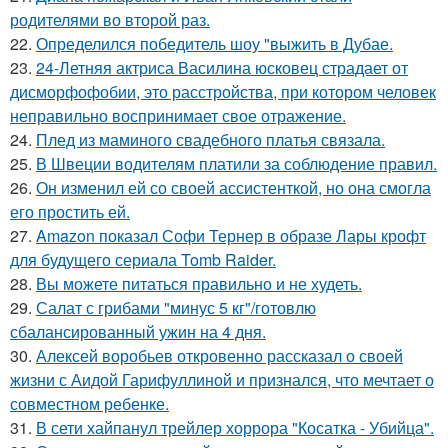
родителями во второй раз.
22.
Определился победитель шоу "выжить в Дубае.
23.
24-Летняя актриса Василина юсковец страдает от
дисморфофобии, это расстройства, при котором человек
неправильно воспринимает свое отражение.
24.
Плед из маминого свадебного платья связала.
25.
В Швеции водителям платили за соблюдение правил.
26.
Он изменил ей со своей ассистенткой, но она смогла
его простить ей.
27.
Amazon показал Софи Тернер в образе Лары крофт
для будущего сериала Tomb Raider.
28.
Вы можете питаться правильно и не худеть.
29.
Салат с грибами "минус 5 кг"/готовлю
сбалансированный ужин на 4 дня.
30.
Алексей воробьев откровенно рассказал о своей
жизни с Аидой Гарифуллиной и признался, что мечтает о
совместном ребенке.
31.
В сети хайпанул трейлер хоррора "Косатка - Убийца".