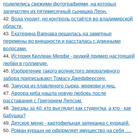
поделились свежими фотографиями, на которых
запечатлен их пятимесячный сынишка Леон.
42.
Вода уходит, но контроль остаётся во владимирской
области.
43.
Екатерина Варнава решилась на заметные
перемены во внешности и рассталась с длинными
волосами.
44.
История Киллиан Мерфи - редкий пример настоящей
любви в голливуде.
45.
Изобретение такого волнистого декоративного
забора приписывают Томасу Джефферсону.
46.
Закуска из плавленого сырка, моркови и яиц.
47.
Аврора киба нашла новую любовь после
расставания с Григорием Лепсом.
48.
Звезды за 40: кто выглядит как студентка, а кто - как
бабушка?
49.
Детское меню - картофельная запеканка с курицей.
50.
Роман курцын не оформляет имущество на себя ….