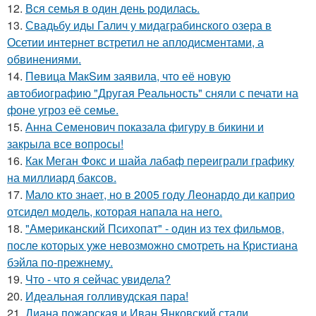
12.
Вся семья в один день родилась.
13.
Свадьбу иды Галич у мидаграбинского озера в
Осетии интернет встретил не аплодисментами, а
обвинениями.
14.
Пeвица MакSим заявила, что её новую
автобиографию "Другая Реальность" сняли с печати на
фоне угроз её семье.
15.
Анна Семенович показала фигуру в бикини и
закрыла все вопросы!
16.
Как Меган Фокс и шайа лабаф переиграли графику
на миллиард баксов.
17.
Мало кто знает, но в 2005 году Леонардо ди каприо
отсидел модель, которая напала на него.
18.
"Американский Психопат" - один из тех фильмов,
после которых уже невозможно смотреть на Кристиана
бэйла по-прежнему.
19.
Что - что я сейчас увидела?
20.
Идеальная голливудская пара!
21.
Диана пожарская и Иван Янковский стали