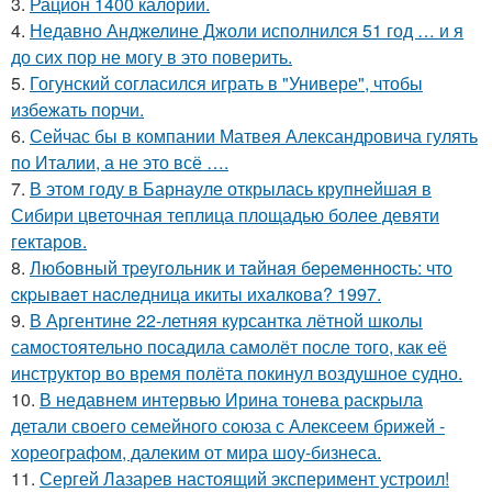
3.
Рацион 1400 калорий.
4.
Недавно Анджелине Джоли исполнился 51 год … и я
до сих пор не могу в это поверить.
5.
Гогунский согласился играть в "Универе", чтобы
избежать порчи.
6.
Сейчас бы в компании Матвея Александровича гулять
по Италии, а не это всё ….
7.
В этом году в Барнауле открылась крупнейшая в
Сибири цветочная теплица площадью более девяти
гектаров.
8.
Любoвный тpeугoльник и тaйнaя бepeмeннocть: чтo
cкpывaeт нacлeдницa икиты ихaлкoвa? 1997.
9.
В Аргентине 22-летняя курсантка лётной школы
самостоятельно посадила самолёт после того, как её
инструктор во время полёта покинул воздушное судно.
10.
В недавнем интервью Ирина тонева раскрыла
детали своего семейного союза с Алексеем брижей -
хореографом, далеким от мира шоу-бизнеса.
11.
Сергей Лазарев настоящий эксперимент устроил!