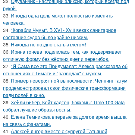
32.
Одуванчик - настоящий эликсир, который всегда под
рукой.
33.
Иногда одна цель может полностью изменить
человека.
34.
"Корабли Чумы". В XVI - Xviii веках санитарное
состояние судов было крайне низким.
35.
Никогда не поздно стать атлетом!
36.
Ирина тонева поделилась тем, как поддерживает
отличную форму без жёстких диет и перегибов.
37.
"Я Сама всё это Придумала": Алекса рассказала об
отношениях с Тимати и "разводах" с мужем.
38.
Пример невероятной выносливости: Ченнинг татум
продемонстрировал свои физические трансформации
ради ролей в кино.
39.
Хейли бибер, Кейт хадсон, бэкхэмы: Time 100 Gala
собрал лучшие образы весны.
40.
Елена Темникова впервые за долгое время вышла
на связь с фанатами.
41.
Алексей янгер вместе с супругой Татьяной