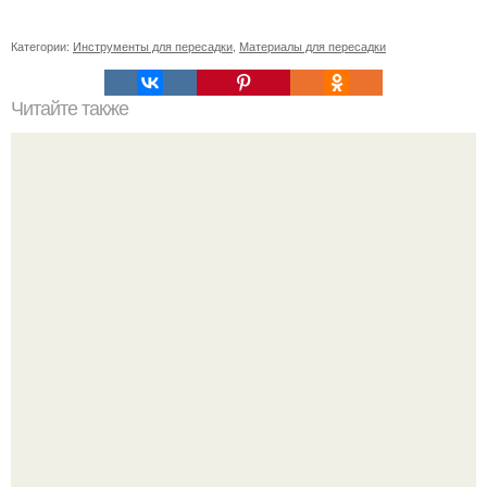
Категории:
Инструменты для пересадки
,
Материалы для пересадки
Читайте также
Тень для век Maybelline New York: The Nudes