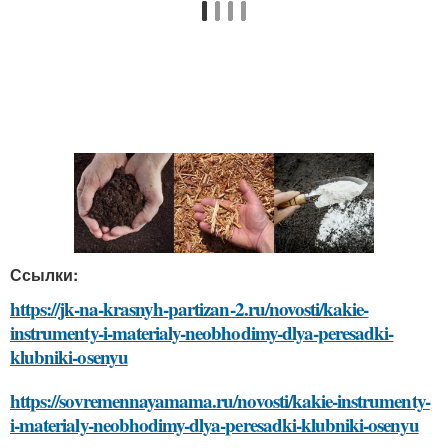
Ссылки:
https://jk-na-krasnyh-partizan-2.ru/novosti/kakie-
instrumenty-i-materialy-neobhodimy-dlya-peresadki-
klubniki-osenyu
https://sovremennayamama.ru/novosti/kakie-instrumenty-
i-materialy-neobhodimy-dlya-peresadki-klubniki-osenyu