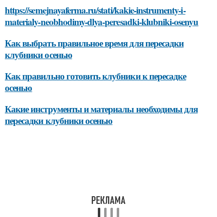
https://semejnayaferma.ru/stati/kakie-instrumenty-i-
materialy-neobhodimy-dlya-peresadki-klubniki-osenyu
Как выбрать правильное время для пересадки
клубники осенью
Как правильно готовить клубники к пересадке
осенью
Какие инструменты и материалы необходимы для
пересадки клубники осенью