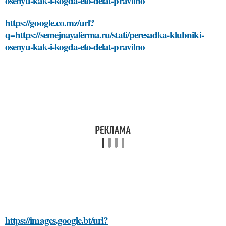
osenyu-kak-i-kogda-eto-delat-pravilno
https://google.co.mz/url?
q=https://semejnayaferma.ru/stati/peresadka-klubniki-
osenyu-kak-i-kogda-eto-delat-pravilno
https://images.google.bt/url?