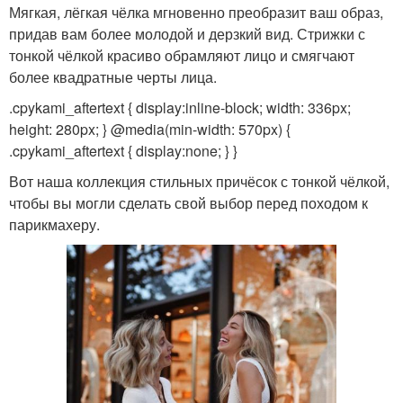
Мягкая, лёгкая чёлка мгновенно преобразит ваш образ,
придав вам более молодой и дерзкий вид. Стрижки с
тонкой чёлкой красиво обрамляют лицо и смягчают
более квадратные черты лица.
.cpykami_aftertext { display:inline-block; width: 336px;
height: 280px; } @media(min-width: 570px) {
.cpykami_aftertext { display:none; } }
Вот наша коллекция стильных причёсок с тонкой чёлкой,
чтобы вы могли сделать свой выбор перед походом к
парикмахеру.