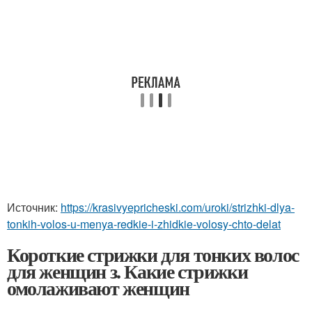
Источник:
https://krasivyepricheski.com/uroki/strizhki-dlya-
tonkih-volos-u-menya-redkie-i-zhidkie-volosy-chto-delat
Короткие стрижки для тонких волос
для женщин з. Какие стрижки
омолаживают женщин