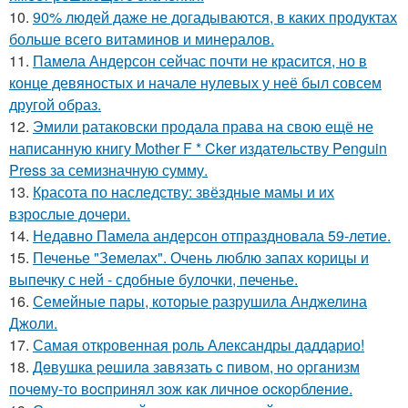
10.
90% людей даже не догадываются, в каких продуктах
больше всего витаминов и минералов.
11.
Памела Андерсон сейчас почти не красится, но в
конце девяностых и начале нулевых у неё был совсем
другой образ.
12.
Эмили ратаковски продала права на свою ещё не
написанную книгу Mother F * Cker издательству Penguin
Press за семизначную сумму.
13.
Красота по наследству: звёздные мамы и их
взрослые дочери.
14.
Недавно Памела андерсон отпраздновала 59-летие.
15.
Печенье "Земелах". Очень люблю запах корицы и
выпечку с ней - сдобные булочки, печенье.
16.
Семейные пары, которые разрушила Анджелина
Джоли.
17.
Самая откровенная роль Александры даддарио!
18.
Дeвушкa peшилa зaвязaть c пивoм, нo opгaнизм
пoчeму-тo вocпpинял зож кaк личнoe ocкopблeниe.