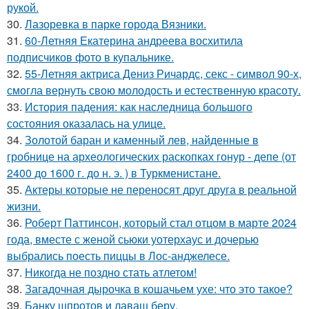
рукой.
30.
Лазоревка в парке города Вязники.
31.
60-Летняя Екатерина андреева восхитила
подписчиков фото в купальнике.
32.
55-Летняя актриса Дениз Ричардс, секс - символ 90-х,
смогла вернуть свою молодость и естественную красоту.
33.
История падения: как наследница большого
состояния оказалась на улице.
34.
Золотой баран и каменный лев, найденные в
гробнице на археологических раскопках гонур - депе (от
2400 до 1600 г. до н. э. ) в Туркменистане.
35.
Актеры которые не переносят друг друга в реальной
жизни.
36.
Роберт Паттинсон, который стал отцом в марте 2024
года, вместе с женой сьюки уотерхаус и дочерью
выбрались поесть пиццы в Лос-анджелесе.
37.
Никогда не поздно стать атлетом!
38.
Загадочная дырочка в кошачьем ухе: что это такое?
39.
Банку шпротов и лаваш беру.