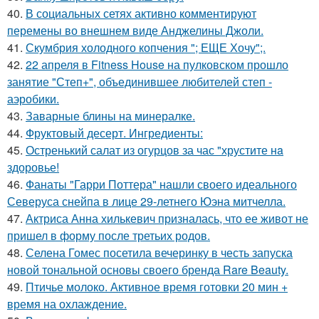
40.
В социальных сетях активно комментируют
перемены во внешнем виде Анджелины Джоли.
41.
Скумбрия холодного копчения "; ЕЩЕ Хочу";.
42.
22 апреля в Fitness House на пулковском прошло
занятие "Степ+", объединившее любителей степ -
аэробики.
43.
Заварные блины на минералке.
44.
Фруктовый десерт. Ингредиенты:
45.
Остренький салат из огурцов за час "хрустите нa
здоровье!
46.
Фанаты "Гарри Поттера" нашли своего идеального
Северуса снейпа в лице 29-летнего Юэна митчелла.
47.
Актриса Анна хилькевич призналась, что ее живот не
пришел в форму после третьих родов.
48.
Селена Гомес посетила вечеринку в честь запуска
новой тональной основы своего бренда Rare Beauty.
49.
Птичье молоко. Активное время готовки 20 мин +
время на охлаждение.