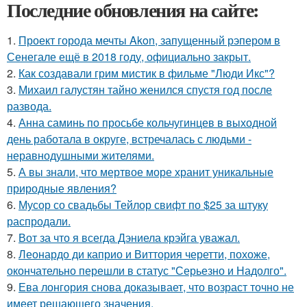
Последние обновления на сайте:
1.
Проект города мечты Akon, запущенный рэпером в
Сенегале ещё в 2018 году, официально закрыт.
2.
Как создавали грим мистик в фильме "Люди Икс"?
3.
Михаил галустян тайно женился спустя год после
развода.
4.
Анна саминь по просьбе кольчугинцев в выходной
день работала в округе, встречалась с людьми -
неравнодушными жителями.
5.
А вы знали, что мертвое море хранит уникальные
природные явления?
6.
Мусор со свадьбы Тейлор свифт по $25 за штуку
распродали.
7.
Вот за что я всегда Дэниела крэйга уважал.
8.
Леонардо ди каприо и Виттория черетти, похоже,
окончательно перешли в статус "Серьезно и Надолго".
9.
Ева лонгория снова доказывает, что возраст точно не
имеет решающего значения.