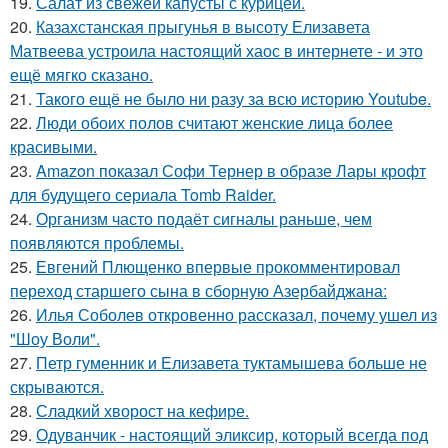
19.
Салат из свежей капусты с курицей.
20.
Казахстанская прыгунья в высоту Елизавета
Матвеева устроила настоящий хаос в интернете - и это
ещё мягко сказано.
21.
Такого ещё не было ни разу за всю историю Youtube.
22.
Люди обоих полов считают женские лица более
красивыми.
23.
Amazon показал Софи Тернер в образе Лары крофт
для будущего сериала Tomb Raider.
24.
Организм часто подаёт сигналы раньше, чем
появляются проблемы.
25.
Евгений Плющенко впервые прокомментировал
переход старшего сына в сборную Азербайджана:
26.
Илья Соболев откровенно рассказал, почему ушел из
"Шоу Воли".
27.
Петр гуменник и Елизавета туктамышева больше не
скрываются.
28.
Сладкий хворост на кефире.
29.
Одуванчик - настоящий эликсир, который всегда под