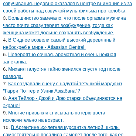
озвучивания, недавно оказался в центре внимания из-за
своей работы над озвучкой мультфильма про колобка.
3.
Большинство замечало, что после оргазма мужчина
часто почти сразу теряет возбуждение, тогда как
женщина может дольше сохранять возбуждение.
4.
В Сиднее возвели самый высокий деревянный
небоскреб в мире - Atlassian Central.
5.
Невероятно сочная, ароматная и очень нежная
запеканка.
6.
Михаил галустян тайно женился спустя год после
развода.
7.
Как создавали сцену с надутой тетушкой мардж из
"Гарри Поттер и Узник Азкабана"?
8.
Аня Тейлор - Джой и Дрю старки объединяются на
экране!
9.
Многие привыкли списывать потерю цвета
исключительно на возраст.
10.
В Аргентине 22-летняя курсантка лётной школы
самостоятельно посадила самолёт после того, как её