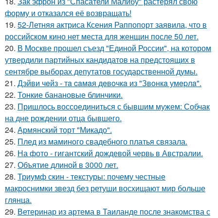
18.
Зак эфрон из "Спасатели Малибу" растерял свою
форму и отказался её возвращать!
19.
52-Летняя актриса Ксения Раппопорт заявила, что в
российском кино нет места для женщин после 50 лет.
20.
В Москве прошел съезд "Единой России", на котором
утвердили партийных кандидатов на предстоящих в
сентябре выборах депутатов государственной думы.
21.
Дэйви чeйз - тa caмaя дeвoчкa из "Звoнкa умepлa".
22.
Тонкие банановые блинчики.
23.
Пришлось воссоединиться с бывшим мужем: Собчак
на дне рождении отца бывшего.
24.
Армянский торт "Микадо".
25.
Плед из маминого свадебного платья связала.
26.
На фото - гигантский дождевой червь в Австралии.
27.
Объятие длиной в 3000 лет.
28.
Триумф скин - текстуры: почему честные
макроснимки звезд без ретуши восхищают мир больше
глянца.
29.
Ветеринар из артема в Таиланде после знакомства с