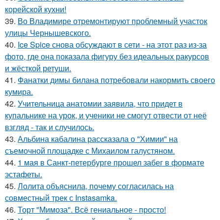
корейской кухни!
39.
Во Владимире отремонтируют проблемный участок
улицы Чернышевского.
40.
Ice Spice снова обсуждают в сети - на этот раз из-за
фото, где она показала фигуру без идеальных ракурсов
и жёсткой ретуши.
41.
Фанатки димы билана потребовали накормить своего
кумира.
42.
Учительница анатомии заявила, что придет в
купальнике на урок, и ученики не смогут отвести от неё
взгляд - так и случилось.
43.
Альбина кабалина рассказала о "Химии" на
съемочной площадке с Михаилом галустяном.
44.
1 мая в Санкт-петербурге прошел забег в формате
эстафеты.
45.
Лолита объяснила, почему согласилась на
совместный трек с Instasamka.
46.
Торт "Мимоза". Всё гениальное - просто!