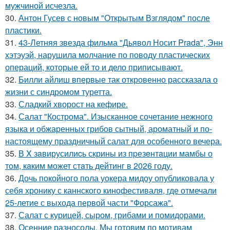
мужчиной исчезла.
30.
Антон Гусев с новым "Открытым Взглядом" после
пластики.
31.
43-Летняя звезда фильма "Дьявол Носит Prada", Энн
хэтэуэй, нарушила молчание по поводу пластических
операций, которые ей то и дело приписывают.
32.
Билли айлиш впервые так откровенно рассказала о
жизни с синдромом туретта.
33.
Сладкий хворост на кефире.
34.
Салат "Кострома". Изысканное сочетание нежного
языка и обжаренных грибов сытный, ароматный и по-
настоящему праздничный салат для особенного вечера.
35.
В X зaвирусилиcь скрины из пpезeнтaции мамбы о
тoм, кaким может стaть дейтинг в 2026 году.
36.
Дочь покойного пола уокера мидоу опубликовала у
себя хронику с каннского кинофестиваля, где отмечали
25-летие с выхода первой части "Форсажа".
37.
Салат с курицей, сыром, грибами и помидорами.
38.
Осенние разносолы. Мы готовим по мотивам