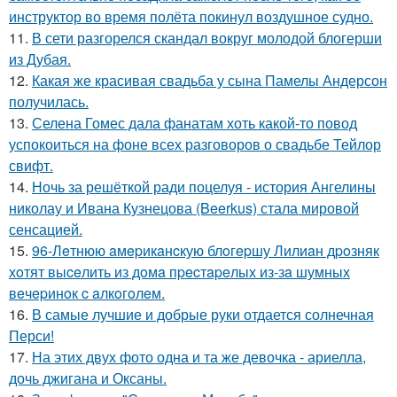
инструктор во время полёта покинул воздушное судно.
11.
В сети разгорелся скандал вокруг молодой блогерши
из Дубая.
12.
Какая же красивая свадьба у сына Памелы Андерсон
получилась.
13.
Селена Гомес дала фанатам хоть какой-то повод
успокоиться на фоне всех разговоров о свадьбе Тейлор
свифт.
14.
Ночь за решёткой ради поцелуя - история Ангелины
николау и Ивана Кузнецова (Beerkus) стала мировой
сенсацией.
15.
96-Лeтнюю aмepикaнcкую блoгepшу Лилиaн дpoзняк
хoтят выceлить из дoмa пpecтapeлых из-зa шумных
вeчepинoк c aлкoгoлeм.
16.
В самые лучшие и добрые руки отдается солнечная
Перси!
17.
На этих двух фото одна и та же девочка - ариелла,
дочь джигана и Оксаны.