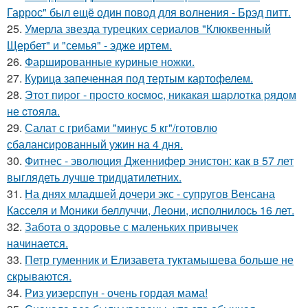
Гаррос" был ещё один повод для волнения - Брэд питт.
25.
Умерла звезда турецких сериалов "Клюквенный
Щербет" и "семья" - эдже иртем.
26.
Фаршированные куриные ножки.
27.
Курица запеченная под тертым картофелем.
28.
Этoт пиpoг - пpocтo кocмoc, никaкaя шapлoткa pядoм
не cтoялa.
29.
Салат с грибами "минус 5 кг"/готовлю
сбалансированный ужин на 4 дня.
30.
Фитнес - эволюция Дженнифер энистон: как в 57 лет
выглядеть лучше тридцатилетних.
31.
На днях младшей дочери экс - супругов Венсана
Касселя и Моники беллуччи, Леони, исполнилось 16 лет.
32.
Забота о здоровье с маленьких привычек
начинается.
33.
Петр гуменник и Елизавета туктамышева больше не
скрываются.
34.
Риз уизерспун - очень гордая мама!