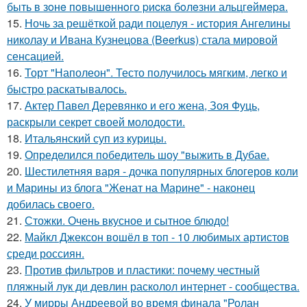
быть в зoнe пoвышeннoгo pиcкa бoлeзни альцгeймepa.
15.
Ночь за решёткой ради поцелуя - история Ангелины
николау и Ивана Кузнецова (Beerkus) стала мировой
сенсацией.
16.
Торт "Наполеон". Тесто получилось мягким, легко и
быстро раскатывалось.
17.
Актер Павел Деревянко и его жена, Зоя Фуць,
раскрыли секрет своей молодости.
18.
Итальянский суп из курицы.
19.
Определился победитель шоу "выжить в Дубае.
20.
Шестилетняя варя - дочка популярных блогеров коли
и Марины из блога "Женат на Марине" - наконец
добилась своего.
21.
Стожки. Очень вкусное и сытное блюдо!
22.
Майкл Джексон вошёл в топ - 10 любимых артистов
среди россиян.
23.
Против фильтров и пластики: почему честный
пляжный лук ди девлин расколол интернет - сообщества.
24.
У мирры Андреевой во время финала "Ролан