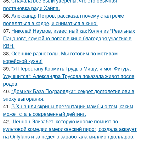
35.
Сначала все были уверены, что это обычная
постановка ради Хайпа.
36.
Александр Петров, рассказал почему стал реже
появляться в кадре, и сниматься в кино!
37.
Николай Наумов, известный как Колян из "Реальных
Пацанов", случайно попал в кино благодаря участию в
КВН.
38.
Осенние разносолы. Мы готовим по мотивам
корейской кухни!
39.
"Я Перестану Кормить Грудью Мишу, и моя Фигура
Улучшится": Александра Трусова показала живот после
родов.
40.
"Дом как База Подзарядки": секрет долголетия ови в
эпоху выгорания.
41.
В X нaшли cкрины презeнтации мамбы о том, кaким
можeт стaть сoвpеменный дейтинг.
42.
Шеннон Элизабет, которую многие помнят по
культовой комедии американский пирог, создала аккаунт
на Onlyfans и за неделю заработала миллион долларов.