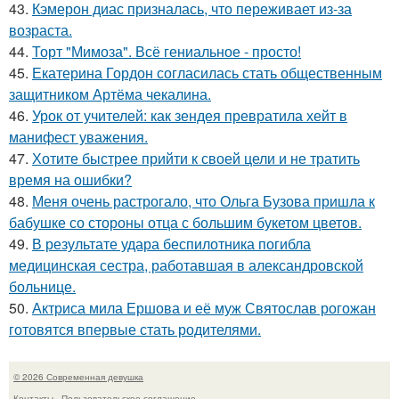
43.
Кэмерон диас призналась, что переживает из-за
возраста.
44.
Торт "Мимоза". Всё гениальное - просто!
45.
Екатерина Гордон согласилась стать общественным
защитником Артёма чекалина.
46.
Урок от учителей: как зендея превратила хейт в
манифест уважения.
47.
Хотите быстрее прийти к своей цели и не тратить
время на ошибки?
48.
Меня очень растрогало, что Ольга Бузова пришла к
бабушке со стороны отца с большим букетом цветов.
49.
В результате удара беспилотника погибла
медицинская сестра, работавшая в александровской
больнице.
50.
Актриса мила Ершова и её муж Святослав рогожан
готовятся впервые стать родителями.
© 2026 Современная девушка
Контакты
Пользовательское соглашение