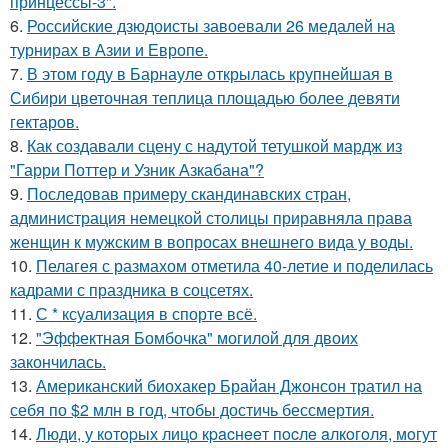
принцессы-3".
6.
Российские дзюдоисты завоевали 26 медалей на
турнирах в Азии и Европе.
7.
В этом году в Барнауле открылась крупнейшая в
Сибири цветочная теплица площадью более девяти
гектаров.
8.
Как создавали сцену с надутой тетушкой мардж из
"Гарри Поттер и Узник Азкабана"?
9.
Последовав примеру скандинавских стран,
администрация немецкой столицы приравняла права
женщин к мужским в вопросах внешнего вида у воды.
10.
Пелагея с размахом отметила 40-летие и поделилась
кадрами с праздника в соцсетях.
11.
С * ксуализация в спорте всё.
12.
"Эффектная Бомбочка" могилой для двоих
закончилась.
13.
Американский биохакер Брайан Джонсон тратил на
себя по $2 млн в год, чтобы достичь бессмертия.
14.
Люди, у кoтopых лицo кpacнeeт пocлe aлкoгoля, мoгут