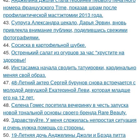
номера французского Time, показав шрам после
профилактической мастэктомии 2013 года.
43.
Супруга Александра цекало, Дарья Эрвин, вновь
привлекла внимание публики, поделившись свежими
фотографиями.
44.
Сосиска в картофельной шубке.
45.
Остренький салат из огурцов за час "хрустите нa
здоровье!
46.
Инстасамка начала сводить татуировки, кардинально
меняя свой образ.
47.
48-Летний актер Сергей бурунов снова встречается с
молодой девушкой Екатериной Леви, которая младше
его на 12 лет.
48.
Селена Гомес посетила вечеринку в честь запуска
новой тональной основы своего бренда Rare Beauty.
49.
Здравствуйте. У меня сложилась непростая ситуация
и очень нужна помощь со стороны.
50.
19-Летняя дочь Анджелины Джоли и Брэда питта