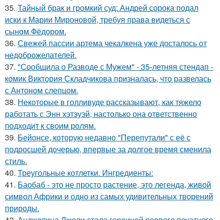
35.
Тайный брак и громкий суд: Андрей сорока подал
иски к Марии Мироновой, требуя права видеться с
сыном Фёдором.
36.
Свежей пассии артема чекалкена уже досталось от
недоброжелателей.
37.
"Сообщила о Разводе с Мужем" - 35-летняя стендап -
комик Виктория Складчикова призналась, что развелась
с Антоном слепцом.
38.
Некоторые в голливуде рассказывают, как тяжело
работать с Энн хэтэуэй, настолько она ответственно
подходит к своим ролям.
39.
Бейонсе, которую недавно "Перепутали" с её с
подросшей дочерью, впервые за долгое время сменила
стиль.
40.
Треугольные котлетки. Ингредиенты:
41.
Баобаб - это не просто растение, это легенда, живой
символ Африки и одно из самых удивительных творений
природы.
42.
Анджелина Джоли стала героиней первого печатного