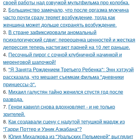
своей работы над озвучкой мультфильма про колобка.
2.
Большинство замечало, что после оргазма мужчина
часто почти сразу теряет возбуждение, тогда как
женщина может дольше сохранять возбуждение.
3.
В стране зафиксировали аномальный
психологический сдвиг: переоценка ценностей и жесткая
депрессия теперь настигают парней на 10 лет раньше.
4.
Песочный пирог с сочной клубничной начинкой и
меренговой шапочкой!
5.
"Я Занята Рождением Третьего Ребенка": Энн хэтэуэй
рассказала, что мешает съемкам фильма "дневники
принцессы-3".
6.
Михаил галустян тайно женился спустя год после
развода.
7.
Генри кавилл снова вдохновляет - и не только
зрителей.
8.
Как создавали сцену с надутой тетушкой мардж из
"Гарри Поттер и Узник Азкабана"?
9.
Юлия Михалкова из "Уральских Пельменей" выглядит