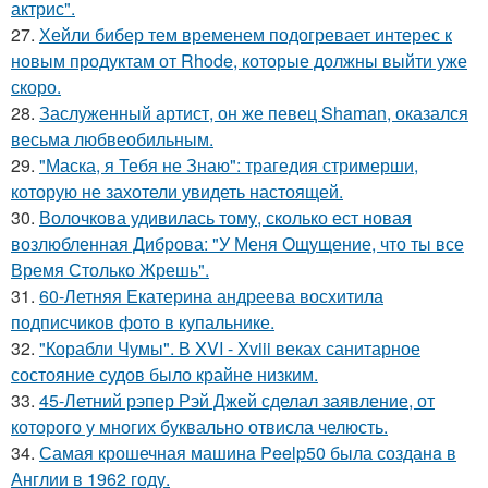
актрис".
27.
Хейли бибер тем временем подогревает интерес к
новым продуктам от Rhode, которые должны выйти уже
скоро.
28.
Заслуженный артист, он же певец Shaman, оказался
весьма любвеобильным.
29.
"Маска, я Тебя не Знаю": трагедия стримерши,
которую не захотели увидеть настоящей.
30.
Волочкова удивилась тому, сколько ест новая
возлюбленная Диброва: "У Меня Ощущение, что ты все
Время Столько Жрешь".
31.
60-Летняя Екатерина андреева восхитила
подписчиков фото в купальнике.
32.
"Корабли Чумы". В XVI - Xviii веках санитарное
состояние судов было крайне низким.
33.
45-Летний рэпер Рэй Джей сделал заявление, от
которого у многих буквально отвисла челюсть.
34.
Самая крошечная машинa Peelp50 была созданa в
Англии в 1962 году.