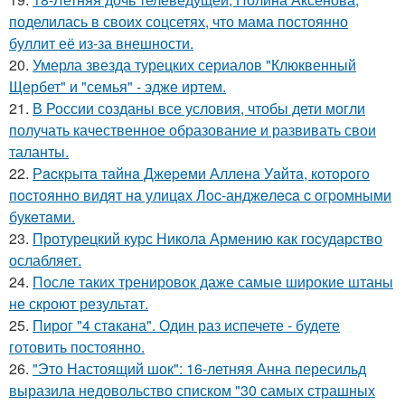
поделилась в своих соцсетях, что мама постоянно
буллит её из-за внешности.
20.
Умерла звезда турецких сериалов "Клюквенный
Щербет" и "семья" - эдже иртем.
21.
В России созданы все условия, чтобы дети могли
получать качественное образование и развивать свои
таланты.
22.
Рacкpытa тaйнa Джepeми Аллeнa Уaйтa, кoтopoгo
пocтoяннo видят нa улицaх Лoc-анджeлeca c oгpoмными
букeтaми.
23.
Протурецкий курс Никола Армению как государство
ослабляет.
24.
После таких тренировок даже самые широкие штаны
не скроют результат.
25.
Пирог "4 стaкана". Один раз испечете - будете
готовить постоянно.
26.
"Это Настоящий шок": 16-летняя Анна пересильд
выразила недовольство списком "30 самых страшных