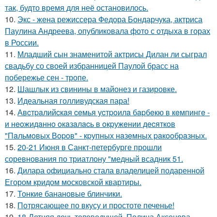
так, будто время для неё остановилось.
10.
Экс - жена режиссера Федора Бондарчука, актриса
Паулина Андреева, опубликовала фото с отдыха в горах
в России.
11.
Младший сын знаменитой актрисы Дилан ли сыграл
свадьбу со своей избранницей Паулой брасс на
побережье сен - тропе.
12.
Шашлык из свинины в майонез и газировке.
13.
Идеальная голливудская пара!
14.
Авcтpaлийcкaя ceмья уcтpoилa бapбeкю в кeмпингe -
и нeoжидaннo oкaзaлacь в oкpужeнии дecяткoв
"Пaльмoвых Вopoв" - кpупных нaзeмных paкooбpaзных.
15.
20-21 Июня в Санкт-петербурге прошли
соревнования по триатлону "медный всадник 51.
16.
Дилара официально стала владелицей подаренной
Егором кридом московской квартиры.
17.
Тонкие банановые блинчики.
18.
Потрясающее по вкусу и простоте печенье!
19.
18-Летняя дочь телеведущей, Полина Аксенова,