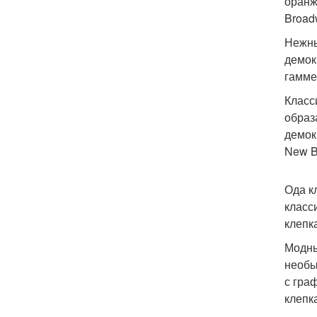
оранж
Broad
Нежны
демок
гамме
Класс
образ
демок
New B
Ода к
класс
клепк
Модны
необы
с гра
клепк