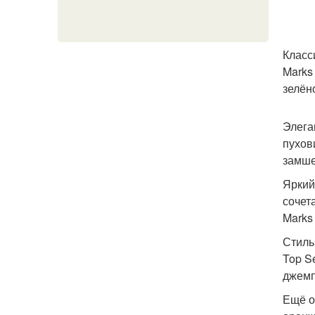
Класс
Marks
зелён
Элега
пухов
замше
Яркий
сочет
Marks
Стиль
Top S
джемп
Ещё о