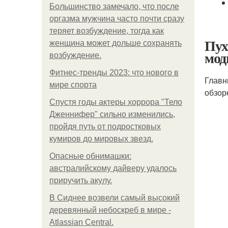
Большинство замечало, что после
оргазма мужчина часто почти сразу
теряет возбуждение, тогда как
Пух
женщина может дольше сохранять
мод
возбуждение.
Фитнес-тренды 2023: что нового в
Главн
мире спорта
обзор
Спустя годы актеры хоррора "Тело
Дженнифер" сильно изменились,
пройдя путь от подростковых
кумиров до мировых звезд.
Опасные обнимашки:
австралийскому дайверу удалось
приручить акулу.
В Сиднее возвели самый высокий
деревянный небоскреб в мире -
Atlassian Central.