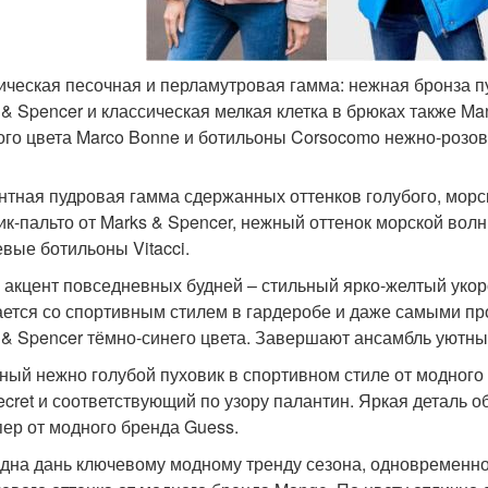
ическая песочная и перламутровая гамма: нежная бронза 
 & Spencer и классическая мелкая клетка в брюках также Ma
ого цвета Marco Bonne и ботильоны Corsocomo нежно-розов
нтная пудровая гамма сдержанных оттенков голубого, морс
ик-пальто от Marks & Spencer, нежный оттенок морской вол
вые ботильоны Vitacci.
 акцент повседневных будней – стильный ярко-желтый укоро
ается со спортивным стилем в гардеробе и даже самыми п
 & Spencer тёмно-синего цвета. Завершают ансамбль уютны
ный нежно голубой пуховик в спортивном стиле от модного 
ecret и соответствующий по узору палантин. Яркая деталь 
ер от модного бренда Guess.
дна дань ключевому модному тренду сезона, одновременно