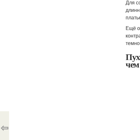
Для с
длинн
плать
Ещё о
контр
темно
Пух
чем
⇦