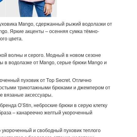
пуховика Mango, сдержанный рыжий водолазки от
ngo. Яркие акценты – осенняя сумка тёмно-
ого цвета.
кой волны и серого. Модный в новом сезоне
ны в водолазке от Mango, серые брюки Mango и
ченный пуховик от Top Secret. Отлично
ростыми трикотажными брюками и джемпером от
е вязаные аксессуары.
бренда O’Stin, неброские брюки в серую клетку
образа – канареечно желтый укороченный
 укороченный и свободный пуховик теплого