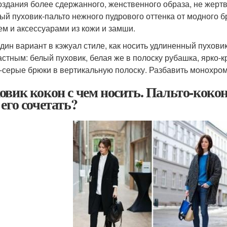
оздания более сдержанного, женственного образа, не жер
ый пуховик-пальто нежного пудрового оттенка от модного бр
ем и аксессуарами из кожи и замши.
дин вариант в кэжуал стиле, как носить удлиненный пуховик
астным: белый пуховик, белая же в полоску рубашка, ярко-
-серые брюки в вертикальную полоску. Разбавить монохро
овик кокон с чем носить. Пальто-кокон 
 его сочетать?