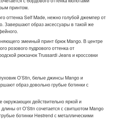
сочетается с бордового оттенка кюлотами
трым принтом.
го оттенка Self Made, нежно голубой джемпер от
o. Завершают образ аксессуары в такой же
фейного.
теняющего змеиный принт брюк Mango. В центре
го розового пудрового оттенка от
дской рюкзачок Trussardi Jeans и кроссовки
уховик O’Stin, белые джинсы Mango и
ершают образ довольно грубые ботинки с
ие окружающих действительно яркой и
длины от O’Stin сочетается с свитшотом Mango
рубые ботинки Hestrend с металлическими