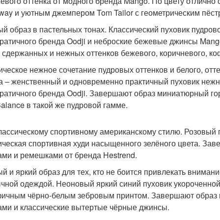
евого оттенка от модного бренда Mango. По цвету отлично 
way и уютным джемпером Tom Tailor с геометрическим пёс
й образ в пастельных тонах. Классический пуховик пудрово
ратичного бренда Oodji и неброские бежевые джинсы Mang
 сдержанных и нежных оттенков бежевого, коричневого, ко
ическое нежное сочетание пудровых оттенков и белого, от
а – женственный и одновременно практичный пуховик нежно
ратичного бренда Oodji. Завершают образ миниатюрный горо
alance в такой же пудровой гамме.
лассическому спортивному американскому стилю. Розовый п
ическая спортивная худи насыщенного зелёного цвета. Зав
ами и ремешками от бренда Hestrend.
й и яркий образ для тех, кто не боится привлекать вниман
чной одеждой. Неоновый яркий синий пуховик укороченной 
фичным чёрно-белым зебровым принтом. Завершают образ г
ами и классические вытертые чёрные джинсы.