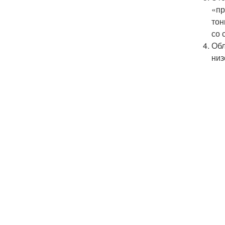
«пр
тон
со 
Обл
низ