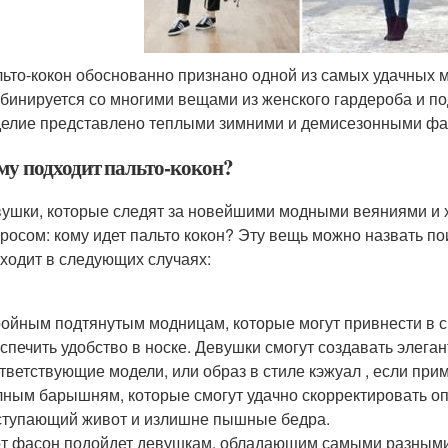
ьто-кокон обоснованно признано одной из самых удачных 
бинируется со многими вещами из женского гардероба и по
елие представлено теплыми зимними и демисезонными фа
му подходит пальто-кокон?
ушки, которые следят за новейшими модными веяниями и х
росом: кому идет пальто кокон? Эту вещь можно назвать п
ходит в следующих случаях:
ойным подтянутым модницам, которые могут привнести в с
спечить удобство в носке. Девушки смогут создавать элеган
тветствующие модели, или образ в стиле кэжуал , если при
ным барышням, которые смогут удачно скорректировать о
тупающий живот и излишне пышные бедра.
т фасон подойдет девушкам, обладающим самыми разными 