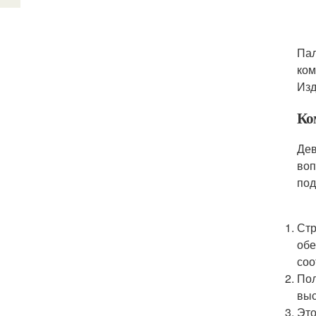
Пал
ком
Изд
Ко
Дев
воп
под
Стр
обе
соо
Пол
выс
Это