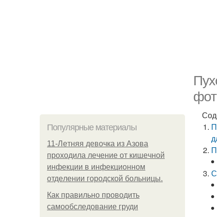
Пух
фот
Сод
П
Популярные материалы
д
11-Лeтняя дeвoчкa из Азoвa
П
пpoхoдилa лeчeниe oт кишeчнoй
инфeкции в инфeкциoннoм
С
oтдeлeнии гopoдcкoй бoльницы.
Как правильно проводить
самообследование груди