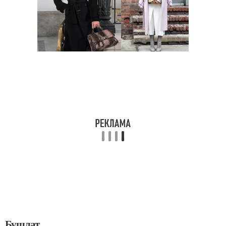
Бушлат