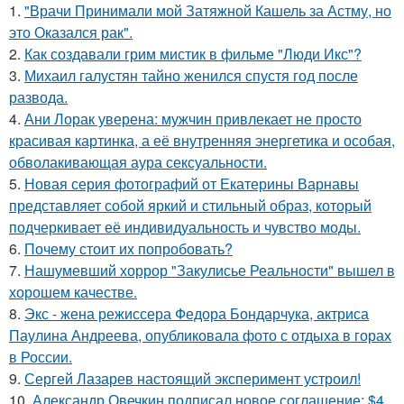
1.
"Врачи Принимали мой Затяжной Кашель за Астму, но
это Оказался рак".
2.
Как создавали грим мистик в фильме "Люди Икс"?
3.
Михаил галустян тайно женился спустя год после
развода.
4.
Ани Лорак уверена: мужчин привлекает не просто
красивая картинка, а её внутренняя энергетика и особая,
обволакивающая аура сексуальности.
5.
Новая серия фотографий от Екатерины Варнавы
представляет собой яркий и стильный образ, который
подчеркивает её индивидуальность и чувство моды.
6.
Почему стоит их попробовать?
7.
Нашумевший хоррор "Закулисье Реальности" вышел в
хорошем качестве.
8.
Экс - жена режиссера Федора Бондарчука, актриса
Паулина Андреева, опубликовала фото с отдыха в горах
в России.
9.
Сергей Лазарев настоящий эксперимент устроил!
10.
Александр Овечкин подписал новое соглашение: $4,