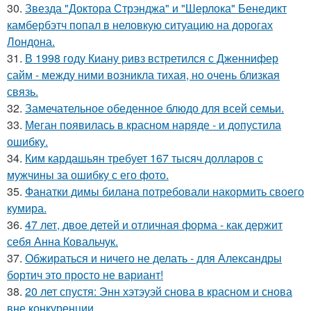
30.
Звезда "Доктора Стрэнджа" и "Шерлока" Бенедикт
камбербэтч попал в неловкую ситуацию на дорогах
Лондона.
31.
В 1998 году Киану ривз встретился с Дженнифер
сайм - между ними возникла тихая, но очень близкая
связь.
32.
Замечательное обеденное блюдо для всей семьи.
33.
Меган появилась в красном наряде - и допустила
ошибку.
34.
Ким кардашьян требует 167 тысяч долларов с
мужчины за ошибку с его фото.
35.
Фанатки димы билана потребовали накормить своего
кумира.
36.
47 лет, двое детей и отличная форма - как держит
себя Анна Ковальчук.
37.
Обжираться и ничего не делать - для Александры
бортич это просто не вариант!
38.
20 лет спустя: Энн хэтэуэй снова в красном и снова
вне конкуренции.