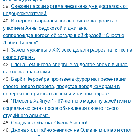
39.
Свежей пассии артема чекалкена уже досталось от
недоброжелателей.
40.
Интернет взорвался после появления ролика с
участием Анны седоковой и джигана,
сопровождавшегося её загадочной фразой: "Счастье
Любит Тишину".
41.
Зачем мужчины в XIX веке делали разрез на пятке на
своих туфлях.
42.
Елена Темникова впервые за долгое время вышла
на связь с фанатами.
43.
Барби Феррейра произвела фурор на презентации
своего нового проекта, представ перед камерами в
невероятно притягательном и мрачном образе.
44.
"Плесень Хайпует" - 67-летнюю мадонну захейтили в
социальных сетях после объявления своего 15-ого
студийного альбома.
45.
Сладкая колбаска. Очень быстро!
46.
Джона хилл тайно женился на Оливии миллар и стал