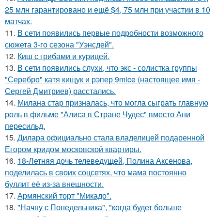
25 млн гарантировано и ещё $4, 75 млн при участии в 10
матчах.
11.
В сети появились первые подробности возможного
сюжета 3-го сезона "Уэнсдей".
12.
Киш с грибами и курицей.
13.
В сети появились слухи, что экс - солистка группы
"Серебро" катя кищук и рэпер 9mice (настоящее имя -
Сергей Дмитриев) расстались.
14.
Милана стар призналась, что могла сыграть главную
роль в фильме "Алиса в Стране Чудес" вместо Ани
пересильд.
15.
Дилара официально стала владелицей подаренной
Егором кридом московской квартиры.
16.
18-Летняя дочь телеведущей, Полина Аксенова,
поделилась в своих соцсетях, что мама постоянно
буллит её из-за внешности.
17.
Армянский торт "Микадо".
18.
"Начну с Понедельника", "когда будет больше