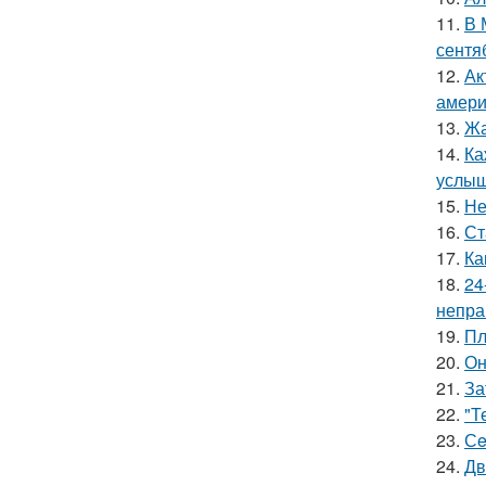
11.
В 
сентя
12.
Ак
амери
13.
Жа
14.
Ка
услыш
15.
Не
16.
Ст
17.
Ка
18.
24
непра
19.
Пл
20.
Он
21.
За
22.
"Т
23.
Сe
24.
Дв