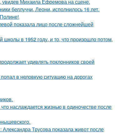
й, увидев Михаила Ефремова на сцене.
ники беллуччи, Леони, исполнилось 16 лет.
 Полине!
олевой показала лицо после сложнейшей
 школы в 1952 году, и то, что произошло потом,
 продолжает удивлять поклонников своей
 попал в неловкую ситуацию на дорогах
ников.
 что наслаждается жизнью в одиночестве после
рнышевского.
: Александра Трусова показала живот после