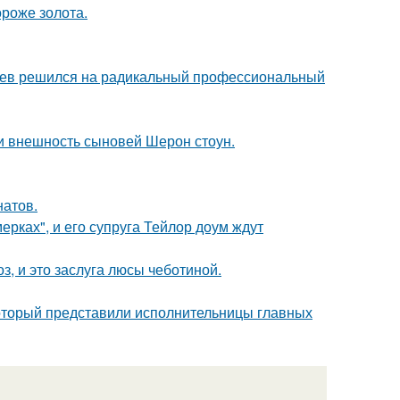
ороже золота.
аев решился на радикальный профессиональный
ли внешность сыновей Шерон стоун.
натов.
ерках", и его супруга Тейлор доум ждут
, и это заслуга люсы чеботиной.
который представили исполнительницы главных