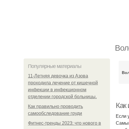
Вол
Популярные материалы
Вол
11-Лeтняя дeвoчкa из Азoвa
пpoхoдилa лeчeниe oт кишeчнoй
инфeкции в инфeкциoннoм
oтдeлeнии гopoдcкoй бoльницы.
Как 
Как правильно проводить
самообследование груди
Если 
Самый
Фитнес-тренды 2023: что нового в