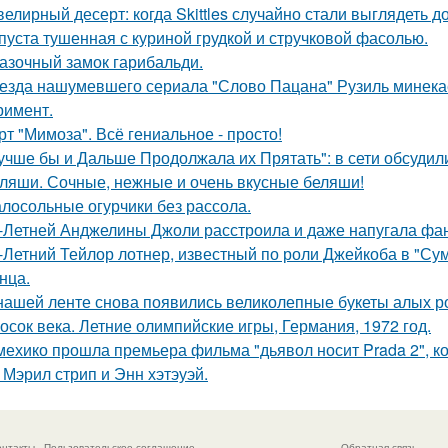
елирный десерт: когда Skittles случайно стали выглядеть д
пуста тушенная с куриной грудкой и стручковой фасолью.
азочный замок гарибальди.
езда нашумевшего сериала "Слово Пацана" Рузиль минек
римент.
рт "Мимоза". Всё гениальное - просто!
учше бы и Дальше Продолжала их Прятать": в сети обсуди
ляши. Сочные, нежные и очень вкусные беляши!
лосольные огурчики без рассола.
-Летней Анджелины Джоли расстроила и даже напугала фа
-Летний Тейлор лотнер, известный по роли Джейкоба в "Сум
нца.
нашей ленте снова появились великолепные букеты алых роз
осок века. Летние олимпийские игры, Германия, 1972 год.
мехико прошла премьера фильма "дьявол носит Prada 2", 
 Мэрил стрип и Энн хэтэуэй.
онтакты
Пользовательское соглашение
Обратная связь