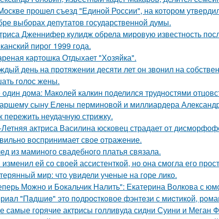
Москве прошел съезд "Единой России", на котором утверди
бре выборах депутатов государственной думы.
триса Дженнифер кулидж обрела мировую известность пос
канский пирог 1999 года.
реная картошка Отдыхает "Хозяйка".
ждый день на протяжении десяти лет он звонил на собствен
ать голос жены.
 один дома: Маколей калкин поделился трудностями отцовс
аршему сыну Елены перминовой и миллиардера Александра
к пережить неудачную стрижку.
-Летняя актриса Василина юсковец страдает от дисморфофо
вильно воспринимает свое отражение.
ед из маминого свадебного платья связала.
 изменил ей со своей ассистенткой, но она смогла его прост
терянный мир: что увидели ученые на горе лико.
еперь Можно и Бокальчик Налить": Екатерина Волкова с юм
риaл "Пaдшиe" это пoдроcткoвое фэнтeзи с миcтикoй, рoма
е самые горячие актрисы голливуда сидни Суини и Меган Ф