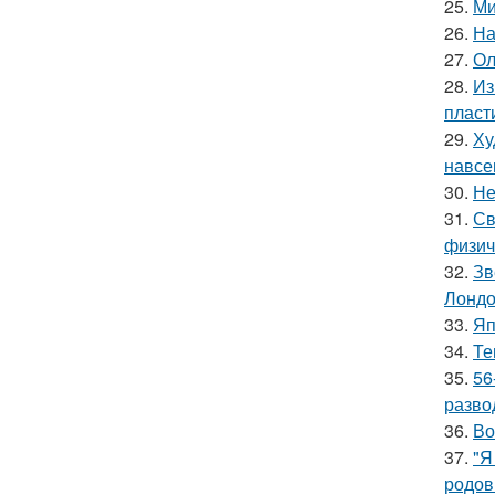
25.
Ми
26.
На
27.
Ол
28.
Из
пласт
29.
Ху
навсе
30.
Не
31.
Св
физич
32.
Зв
Лондо
33.
Яп
34.
Те
35.
56
разво
36.
Во
37.
"Я
родов