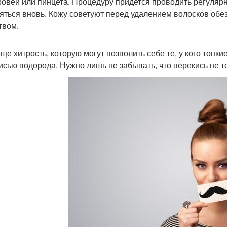
ровей или пинцета. Процедуру придется проводить регулярн
яться вновь. Кожу советуют перед удалением волосков обе
твом.
еще хитрость, которую могут позволить себе те, у кого тонк
исью водорода. Нужно лишь не забывать, что перекись не то