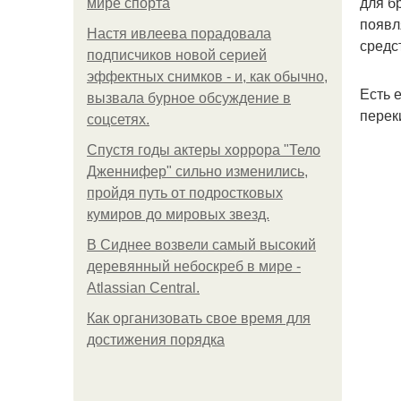
для б
мире спорта
появл
Настя ивлеева порадовала
средс
подписчиков новой серией
эффектных снимков - и, как обычно,
Есть 
вызвала бурное обсуждение в
перек
соцсетях.
Спустя годы актеры хоррора "Тело
Дженнифер" сильно изменились,
пройдя путь от подростковых
кумиров до мировых звезд.
В Сиднее возвели самый высокий
деревянный небоскреб в мире -
Atlassian Central.
Как организовать свое время для
достижения порядка