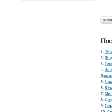
читат
Пос
1.
"Ми
2.
Жад
3.
Ген
4.
Звe
Джоз
5.
Пом
6.
Юли
7.
Мил
8.
Джу
9.
Сер
10.
Ал