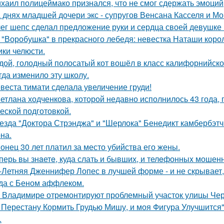
хаил полицеймако признался, что не смог сдержать эмоци
 днях младшей дочери экс - супругов Венсана Касселя и Мо
ег шепс сделал предложение руки и сердца своей девушке
 "Воробушка" в прекрасного лебедя: невестка Наташи кор
ики челюсти.
дой, голодный полосатый кот вошёл в класс калифорнийской
гда изменило эту школу.
веста тимати сделала увеличение груди!
етлана ходченкова, которой недавно исполнилось 43 года,
еской подготовкой.
езда "Доктора Стрэнджа" и "Шерлока" Бенедикт камбербэтч
на.
онец 30 лет платил за место убийства его жены.
перь вы знaетe, куда слать и бывших, и телeфонныx мошен
-Летняя Дженнифер Лопес в лучшей форме - и не скрывает,
да с Беном аффлеком.
 Владимире отремонтируют проблемный участок улицы Че
 Перестану Кормить Грудью Мишу, и моя Фигура Улучшится"
.