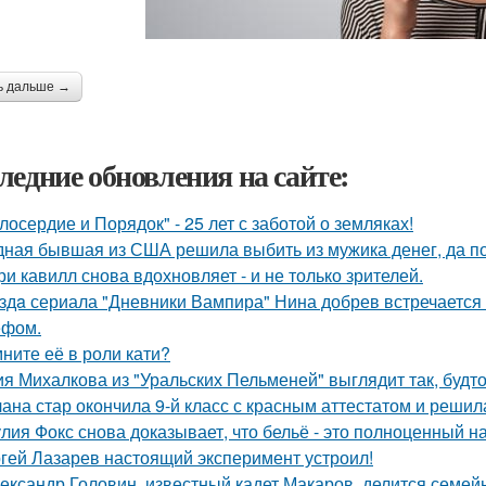
ь дальше →
ледние обновления на сайте:
лосердие и Порядок" - 25 лет с заботой о земляках!
ная бывшая из США решила выбить из мужика денег, да по 
ри кавилл снова вдохновляет - и не только зрителей.
здa сериала "Дневники Вампира" Нина добрев встречается
ефом.
ните её в роли кати?
я Михалкова из "Уральских Пельменей" выглядит так, будто
ана стар окончила 9-й класс с красным аттестатом и реши
лия Фокс снова доказывает, что бельё - это полноценный н
гей Лазарев настоящий эксперимент устроил!
ександр Головин, известный кадет Макаров, делится семей