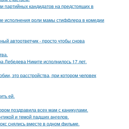
ли партийных кандидатов на предстоящих в
ле исполнения роли мамы стиффлера в комедии
ный автоответчик - просто чтобы снова
тва.
 Лебедева Никите исполнилось 17 лет.
бии, это расстройства, при котором человек
ить ей.
ором поздравила всех мам с каникулами.
нтикoй и тeмoй пaдшиx aнгeлов.
окс снялись вместе в одном фильме.