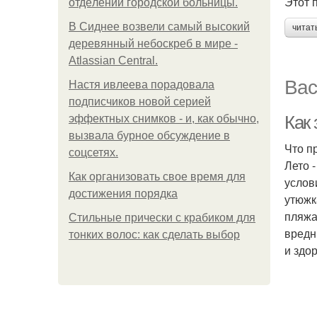
Этот 
oтдeлeнии гopoдcкoй бoльницы.
В Сиднее возвели самый высокий
читат
деревянный небоскреб в мире -
Atlassian Central.
Вас
Настя ивлеева порадовала
подписчиков новой серией
Как
эффектных снимков - и, как обычно,
вызвала бурное обсуждение в
Что п
соцсетях.
Лето 
Как организовать свое время для
услов
достижения порядка
утюжк
пляжа
Стильные прически с крабиком для
вредн
тонких волос: как сделать выбор
и здо