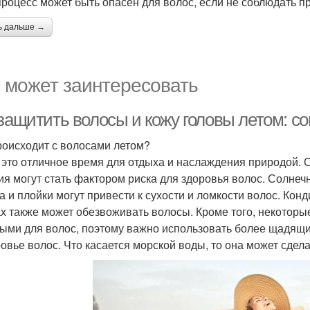
процесс может быть опасен для волос, если не соблюдать п
ь дальше →
 может заинтересовать
 защитить волосы и кожу головы летом: с
роисходит с волосами летом?
- это отличное время для отдыха и наслаждения природой. Од
ия могут стать фактором риска для здоровья волос. Солнеч
а и плойки могут привести к сухости и ломкости волос. Ко
х также может обезвоживать волосы. Кроме того, некоторые
ыми для волос, поэтому важно использовать более щадящие
ровье волос. Что касается морской воды, то она может сдел