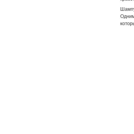
Шампу
Одним
котор