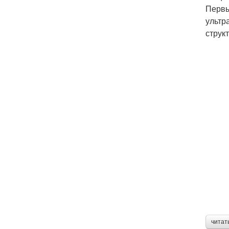
Первы
ультр
струк
читат