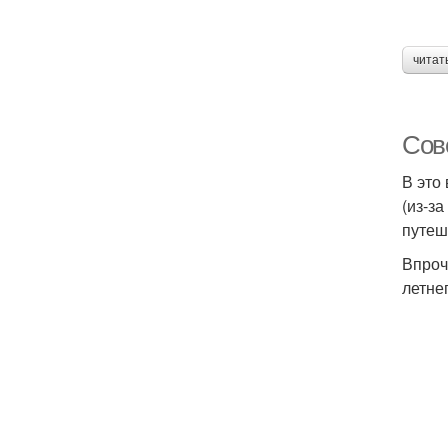
читат
Сов
В это
(из-з
путеш
Впроч
летне