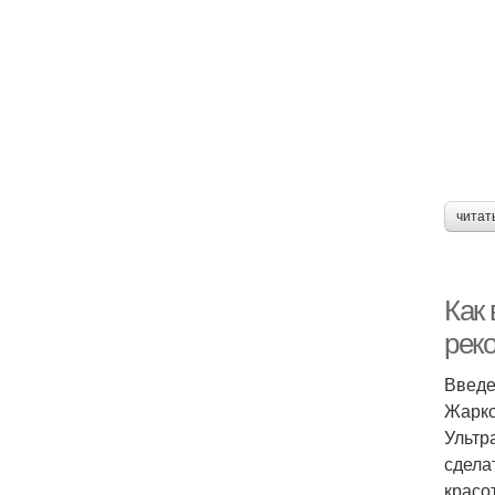
читат
Как 
рек
Введ
Жарко
Ультр
сдела
красо