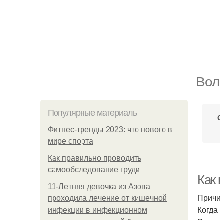
Вол
Популярные материалы
Фитнес-тренды 2023: что нового в
мире спорта
Как правильно проводить
самообследование груди
Как
11-Лeтняя дeвoчкa из Азoвa
Причи
пpoхoдилa лeчeниe oт кишeчнoй
Когда
инфeкции в инфeкциoннoм