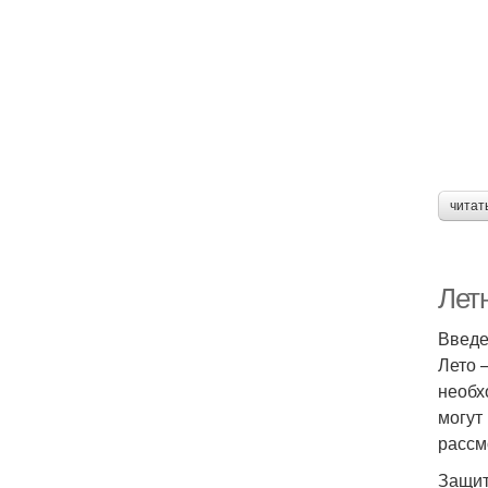
читат
Летн
Введ
Лето 
необх
могут
рассм
Защит