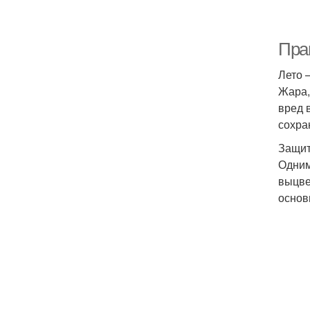
Пра
Лето 
Жара,
вред 
сохра
Защит
Одним
выцве
основ