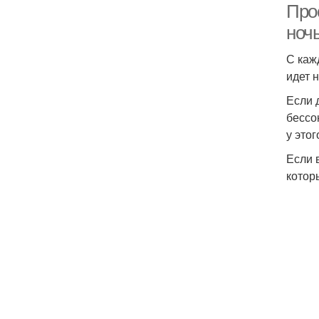
Про
ночь
С каж
идет 
Если 
бессо
у это
Если 
котор