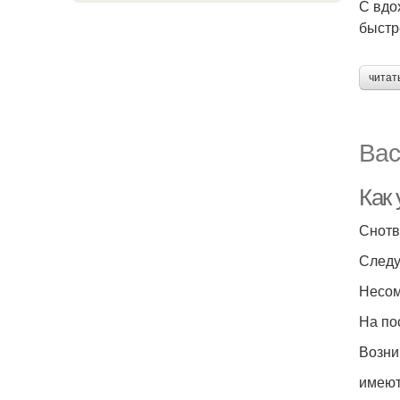
С вдо
быстр
читат
Вас
Как 
Снотв
Следу
Несом
На по
Возни
имеют