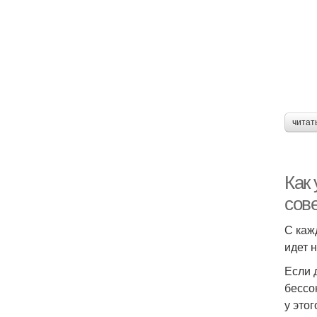
читат
Как 
сове
С каж
идет 
Если 
бессо
у это