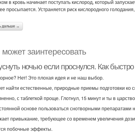
хом в кровь начинает поступать кислород, который запуска
ее просыпается. Устраняется риск кислородного голодания,
ь дальше →
 может заинтересовать
уснуть ночью если проснулся. Как быстро
орное? Нет! Это плохая идея и не наш выбор.
ет найти естественные, природные приемы подготовки ко с
ненно, с таблеткой проще. Глотнул, 15 минут и ты в царств
стоянной основе пользоваться снотворными препаратами н
кает привыкание, требующее со временем увеличения дози
ся побочные эффекты.