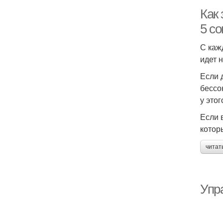
Как 
5 со
С каж
идет 
Если 
бессо
у это
Если 
котор
читат
Упр