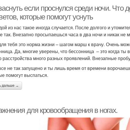
заснуть если проснулся среди ночи. Что 
ветов, которые помогут уснуть
дой из нас такое иногда случается. После долгого и утомите
не так. Внезапно просыпаешься часа в два ночи и никак не 
для тебя это норма жизни – шагом марш к врачу. Очень мож
нница. Да, многие уверены, что бессонница – это когда ты 
го расстройства много разных проявлений. Внезапные пробу
все не так запущено и ты лишь время от времени ворочаешьс
ые помогут выспаться.
ь дальше →
ажнения для кровообращения в ногах.