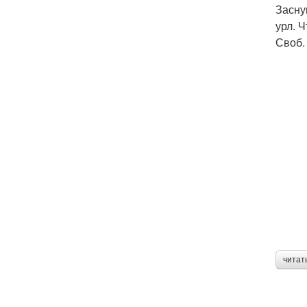
Засну
урл. 
Своб.
читат