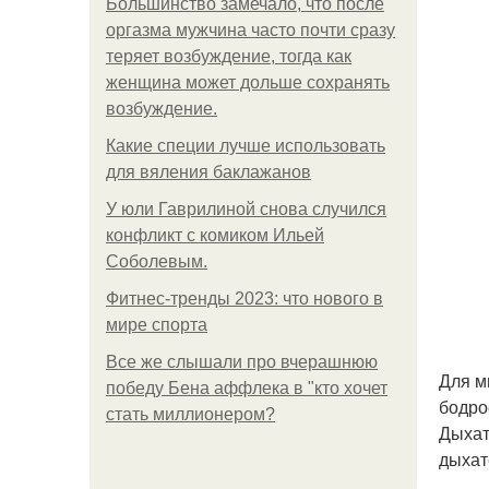
Большинство замечало, что после
оргазма мужчина часто почти сразу
теряет возбуждение, тогда как
женщина может дольше сохранять
возбуждение.
Какие специи лучше использовать
для вяления баклажанов
У юли Гаврилиной снова случился
конфликт с комиком Ильей
Соболевым.
Фитнес-тренды 2023: что нового в
мире спорта
Все же слышали про вчерашнюю
Для м
победу Бена аффлека в "кто хочет
бодро
стать миллионером?
Дыхат
дыхат