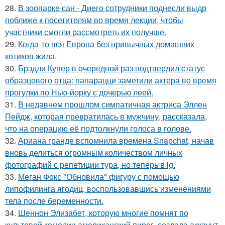
28.
В зоопарке сан - Диего сотрудники поднесли выдр
поближе к посетителям во время лекции, чтобы
участники смогли рассмотреть их получше.
29.
Когда-то вся Европа без привычных домашних
котиков жила.
30.
Брэдли Купер в очередной раз подтвердил статус
образцового отца: папарацци заметили актера во время
прогулки по Нью-йорку с дочерью леей.
31.
В недавнем прошлом симпатичная актриса Эллен
Пейдж, которая превратилась в мужчину, рассказала,
что на операцию её подтолкнули голоса в голове.
32.
Ариана гранде вспомнила времена Snapchat, начав
вновь делиться огромным количеством личных
фотографий с репетиции тура, но теперь в ig.
33.
Меган Фокс "Обновила" фигуру с помощью
липофилинга ягодиц, воспользовавшись изменениями
тела после беременности.
34.
Шеннон Элизабет, которую многие помнят по
культовой комедии американский пирог, создала аккаунт