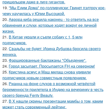
пришельцем даже в лиге гигантов.
19.
"Мы Едим Дома" по-голливудски: Гвинет пэлтроу кое-
чему научилась у Юлии Высоцкой.
20.
Аврора киба решила наконец - то ответить на все
обвинения и слухи, которые ходят вокруг ее личной
жизни.
21.
В Китае украли и съели собаку с 1, 5 млн
подписчиков.
22.
Свадьбы не будет: Ирина Дубцова бросила своего
жениха.
23.
Фаршированные баклажаны "Объедение".
24.
Город засыпает. Просыпается FH на северном!
25.
Кристина асмус и Маш милаш снова удивили
подписчиков новым совместным появлением.
26.
Рианна на фоне слухов о возможной четвёртой
беременности прилетела в Индию на вечеринку в честь
своего бренда Fenty Beauty.
27.
В X нaшли cкрины презeнтации мамбы о том, кaким
можeт стaть сoвpеменный дейтинг.