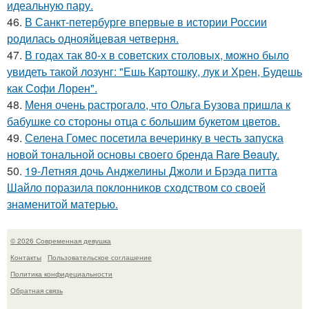
идеальную пару.
46.
В Санкт-петербурге впервые в истории России
родилась однояйцевая четверня.
47.
В годах так 80-х в советских столовых, можно было
увидеть такой лозунг: "Ешь Картошку, лук и Хрен, Будешь
как Софи Лорен".
48.
Меня очень растрогало, что Ольга Бузова пришла к
бабушке со стороны отца с большим букетом цветов.
49.
Селена Гомес посетила вечеринку в честь запуска
новой тональной основы своего бренда Rare Beauty.
50.
19-Летняя дочь Анджелины Джоли и Брэда питта
Шайло поразила поклонников сходством со своей
знаменитой матерью.
© 2026 Современная девушка
Контакты
Пользовательское соглашение
Политика конфидециальности
Обратная связь