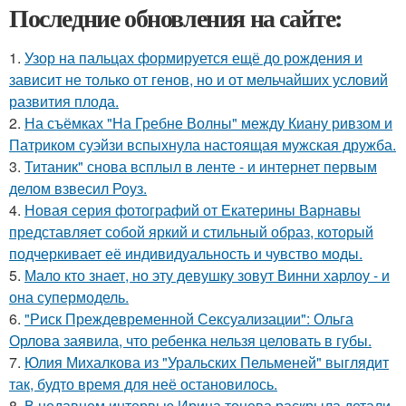
Последние обновления на сайте:
1.
Узор на пальцах формируется ещё до рождения и
зависит не только от генов, но и от мельчайших условий
развития плода.
2.
На съёмках "На Гребне Волны" между Киану ривзом и
Патриком суэйзи вспыхнула настоящая мужская дружба.
3.
Титаник" снова всплыл в ленте - и интернет первым
делом взвесил Роуз.
4.
Новая серия фотографий от Екатерины Варнавы
представляет собой яркий и стильный образ, который
подчеркивает её индивидуальность и чувство моды.
5.
Мало кто знает, но эту девушку зовут Винни харлоу - и
она супермодель.
6.
"Риск Преждевременной Сексуализации": Ольга
Орлова заявила, что ребенка нельзя целовать в губы.
7.
Юлия Михалкова из "Уральских Пельменей" выглядит
так, будто время для неё остановилось.
8.
В недавнем интервью Ирина тонева раскрыла детали