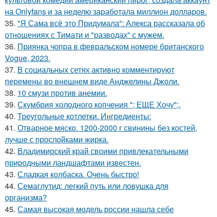
на Onlyfans и за неделю заработала миллион долларов.
35.
"Я Сама всё это Придумала": Алекса рассказала об
отношениях с Тимати и "разводах" с мужем.
36.
Приянка чопра в февральском номере британского
Vogue, 2023.
37.
В социальных сетях активно комментируют
перемены во внешнем виде Анджелины Джоли.
38.
10 смузи против анемии.
39.
Скумбрия холодного копчения "; ЕЩЕ Хочу";.
40.
Треугольные котлетки. Ингредиенты:
41.
Отварное мяско. 1200-2000 г свинины без костей,
лучше с прослойками жирка.
42.
Владимирский край своими привлекательными
природными ландшафтами известен.
43.
Сладкая колбаска. Очень быстро!
44.
Семаглутид: легкий путь или ловушка для
организма?
45.
Самая высокая модель россии нашла себе