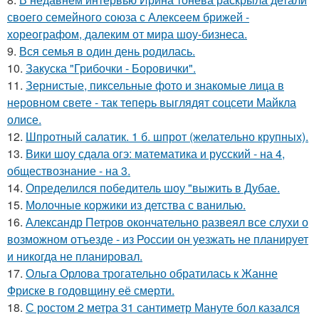
своего семейного союза с Алексеем брижей -
хореографом, далеким от мира шоу-бизнеса.
9.
Вся семья в один день родилась.
10.
Закуска "Грибочки - Боровички".
11.
Зернистые, пиксельные фото и знакомые лица в
неровном свете - так теперь выглядят соцсети Майкла
олисе.
12.
Шпротный салатик. 1 б. шпрот (желательно крупных).
13.
Вики шоу сдала огэ: математика и русский - на 4,
обществознание - на 3.
14.
Определился победитель шоу "выжить в Дубае.
15.
Молочные коржики из детства с ванилью.
16.
Александр Петров окончательно развеял все слухи о
возможном отъезде - из России он уезжать не планирует
и никогда не планировал.
17.
Ольга Орлова трогательно обратилась к Жанне
Фриске в годовщину её смерти.
18.
С ростом 2 метра 31 сантиметр Мануте бол казался