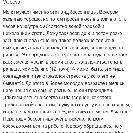
Valeeva
Меня мучает именно этот вид бессонницы. Вечером
засыпаю хорошо, но потом просыпаюсь в 2 или в 3, 5, 6
часов ночи/утра с абсолютно ясной головой и
нежеланием спать. Лежу так часов до 8 и потом резко
засыпаю снова (конечно, такое возможно только в
выходные, а так не дожидаясь восьми, встаю и иду на
работу). Это продолжается уже полтора года после того
как я, желая увелить время сна, стала ложиться спать
раньше, чем обычно (12 ночи). А может быть, это лишь
совпадение и так отразился стресс (а у кого его не
бывает?). До этого в более молодом возрасте имелись
нарушения сна самые разные, но они проходили.
Длительность сна всегда была (вернее, как этого
требовал мой организм - сужу по отпуску и по выходным,
когда не надо вставать по будильнику) не менее 8 часов.
Переношу бессонницу очень тяжело, не могу
сосредоточиться на работе. К врачу обращалась, но у
нас в городе нет специалистов по проблемам сна. Мне