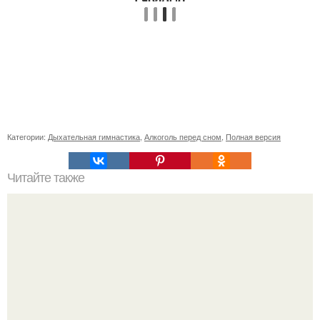
Категории:
Дыхательная гимнастика
,
Алкоголь перед сном
,
Полная версия
Читайте также
Выбирай упражнения, чтобы прокачать именно твой тип