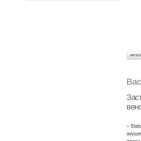
читат
Вас
Заст
вено
« Sta
акуше
прези