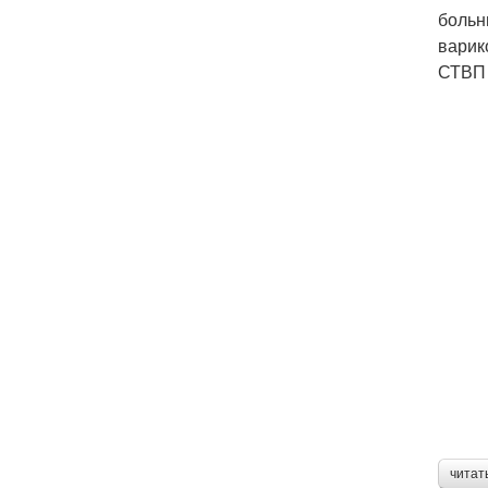
больн
варик
СТВП 
читат