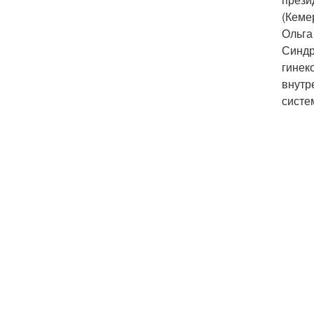
(Кеме
Ольга
Синдр
гинек
внутр
систе