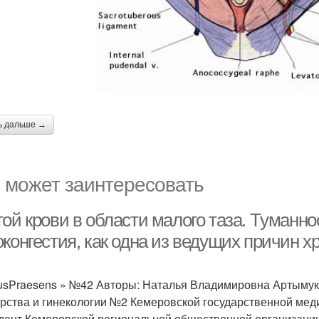
ь дальше →
 может заинтересовать
ой крови в области малого таза. Tуманно
конгестия, как одна из ведущих причин х
tusPraesens » №42 Авторы: Наталья Владимировна Артымук, п
рства и гинекологии №2 Кемеровской государственной мед
дент Кемеровской региональной общественной организаци