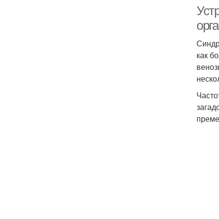
Уст
орга
Синдр
как б
веноз
неско
Часто
загад
преме