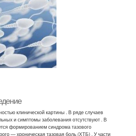
ведение
остью клинической картины . В ряде случаев
льных и симптомы заболевания отсутствуют . В
ется формированием синдрома тазового
ого — хроническая тазовая боль (ХТБ) . У части