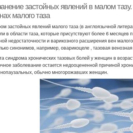
ранение застойных явлений в малом тазу
нах малого таза
ом застойных явлений малого таза (в англоязычной литерату
оли в области таза, которые присутствуют более 6 месяцев 
ной недостаточности и варикозного расширения вен малого
лько синонимов, например, оварикоцеле , тазовая венозная 
та синдрома хронических тазовых болей у женщин в возрас
очное заболевание остается недооцененной причиной хрони
нопаузальных, обычно многорожавших женщин.