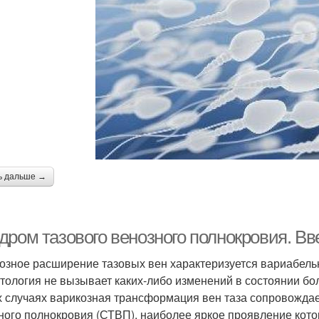
ь дальше →
дром тазового венозного полнокровия. В
озное расширение тазовых вен характеризуется вариабельн
атология не вызывает каких-либо изменений в состоянии бо
х случаях варикозная трансформация вен таза сопровожда
ного полнокровия (СТВП), наиболее яркое проявление котор