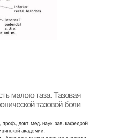
сть малого таза. Тазовая
ронической тазовой боли
роф., докт. мед. наук, зав. кафедрой
ицинской академии,
и «Ассоциация акушеров-гинекологов»