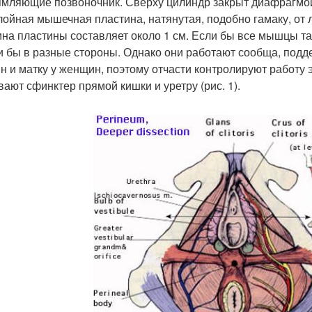
мляющие позвоночник. Сверху цилиндр закрыт диафрагмой
лойная мышечная пластина, натянутая, подобно гамаку, от л
на пластины составляет около 1 см. Если бы все мышцы та
и бы в разные стороны. Однако они работают сообща, подд
н и матку у женщин, поэтому отчасти контролируют работу 
вают сфинктер прямой кишки и уретру (рис. 1).