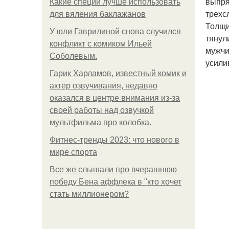
выпря
Какие специи лучше использовать
трехс
для вяления баклажанов
Толщи
У юли Гаврилиной снова случился
тянул
конфликт с комиком Ильей
мужчи
Соболевым.
усили
Гарик Харламов, известный комик и
актер озвучивания, недавно
оказался в центре внимания из-за
своей работы над озвучкой
мультфильма про колобка.
Фитнес-тренды 2023: что нового в
мире спорта
Все же слышали про вчерашнюю
победу Бена аффлека в "кто хочет
стать миллионером?