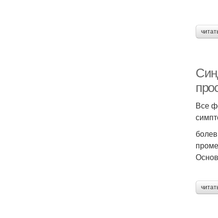
читат
Син
про
Все ф
симпт
болев
проме
Основ
читат