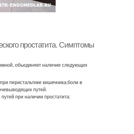
еского простатита. Симптомы
омной, объединяет наличие следующих
ри перистальтике кишечника;боли в
очевыводящих путей.
путей при наличии простатита: