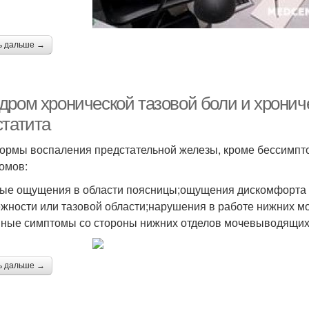
ь дальше →
дром хронической тазовой боли и хронич
статита
ормы воспаления предстательной железы, кроме бессимпт
омов:
ые ощущения в области поясницы;ощущения дискомфорта п
жности или тазовой области;нарушения в работе нижних м
ные симптомы со стороны нижних отделов мочевыводящих 
ь дальше →