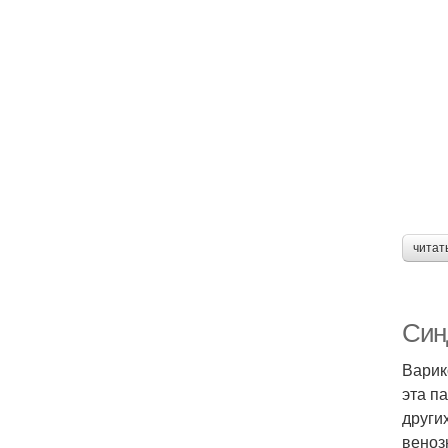
читат
Син
Варик
эта п
други
веноз