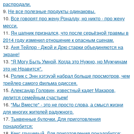
распродали.
9.
Не все полезные продукты одинаковы.
10.
Все говорят про жену Роналду, но никто - про жену
месси.
11.
Ян цапник признался, что после серьёзной травмы в
2014 году изменил отношение к опасным сценам.
12.
Аня Тейлор - Джой и Дрю старки объединяются на
экране!
13.
"Я Могу Быть Умной, Когда это Нужно, но Мужчинам
это не Нравится".
14.
Ролик с Энн хэтэуэй набрал больше просмотров, чем
трейлер самого фильма одиссея.
15.
Александр Головин, известный кадет Макаров,
делится семейным счастьем!
16.
"Мы Вместе" - это не просто слова, а смысл жизни
для многих жителей радужного.
17.
Тыквенные булочки. Для приготовления
понадобится:
18.
Кекс грушевый. Для приготовления понадобится: