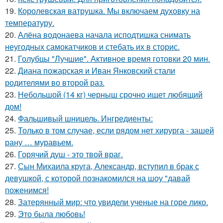
19.
Королевская ватрушка. Мы включаем духовку на
температуру.
20.
Алёна водонаева начала исподтишка снимать
неугодных самокатчиков и стебать их в сторис.
21.
Голубцы "Лучшие". Активное время готовки 20 мин.
22.
Диана пожарская и Иван Янковский стали
родителями во второй раз.
23.
Небольшой (14 кг) черныш срочно ищет любящий
дом!
24.
Фальшивый шницель. Ингредиенты:
25.
Только в том случае, если рядом нет хирурга - зашей
рану … муравьем.
26.
Горячий душ - это твой враг.
27.
Сын Михаила круга, Александр, вступил в брак с
девушкой, с которой познакомился на шоу "давай
поженимся!
28.
Затерянный мир: что увидели ученые на горе лико.
29.
Это была любовь!