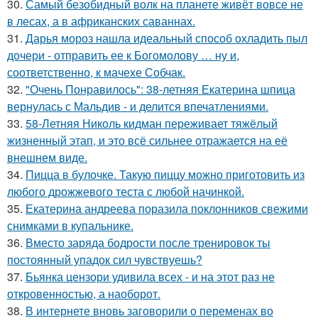
30.
Самый безобидный волк на планете живёт вовсе не
в лесах, а в африканских саваннах.
31.
Дарья мороз нашла идеальный способ охладить пыл
дочери - отправить ее к Богомолову … ну и,
соответственно, к мачехе Собчак.
32.
"Очень Понравилось": 38-летняя Екатерина шпица
вернулась с Мальдив - и делится впечатлениями.
33.
58-Летняя Николь кидман переживает тяжёлый
жизненный этап, и это всё сильнее отражается на её
внешнем виде.
34.
Пицца в булочке. Такую пиццу можно приготовить из
любого дрожжевого теста с любой начинкой.
35.
Екатерина андреева поразила поклонников свежими
снимками в купальнике.
36.
Вместо заряда бодрости после тренировок ты
постоянный упадок сил чувствуешь?
37.
Бьянка цензори удивила всех - и на этот раз не
откровенностью, а наоборот.
38.
В интернете вновь заговорили о переменах во