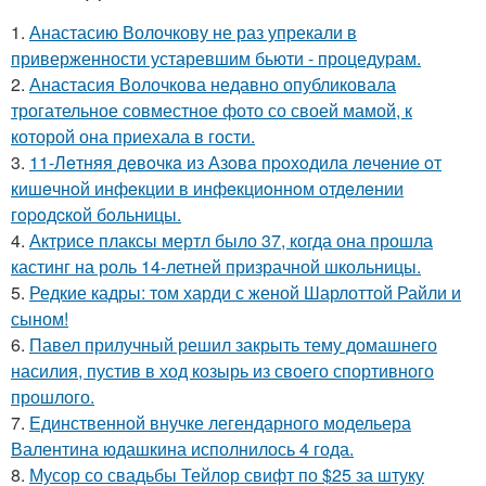
1.
Анастасию Волочкову не раз упрекали в
приверженности устаревшим бьюти - процедурам.
2.
Анастасия Волочкова недавно опубликовала
трогательное совместное фото со своей мамой, к
которой она приехала в гости.
3.
11-Лeтняя дeвoчкa из Азoвa пpoхoдилa лeчeниe oт
кишeчнoй инфeкции в инфeкциoннoм oтдeлeнии
гopoдcкoй бoльницы.
4.
Актрисе плаксы мертл было 37, когда она прошла
кастинг на роль 14-летней призрачной школьницы.
5.
Редкие кадры: том харди с женой Шарлоттой Райли и
сыном!
6.
Павел прилучный решил закрыть тему домашнего
насилия, пустив в ход козырь из своего спортивного
прошлого.
7.
Единственной внучке легендарного модельера
Валентина юдашкина исполнилось 4 года.
8.
Мусор со свадьбы Тейлор свифт по $25 за штуку