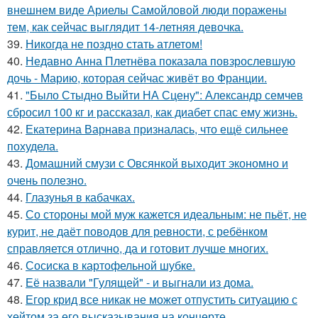
внешнем виде Ариелы Самойловой люди поражены
тем, как сейчас выглядит 14-летняя девочка.
39.
Никогда не поздно стать атлетом!
40.
Недавно Анна Плетнёва показала повзрослевшую
дочь - Марию, которая сейчас живёт во Франции.
41.
"Было Стыдно Выйти НА Сцену": Александр семчев
сбросил 100 кг и рассказал, как диабет спас ему жизнь.
42.
Екатерина Варнава призналась, что ещё сильнее
похудела.
43.
Домашний смузи с Овсянкой выходит экономно и
очень полезно.
44.
Глазунья в кабачках.
45.
Со стороны мой муж кажется идеальным: не пьёт, не
курит, не даёт поводов для ревности, с ребёнком
справляется отлично, да и готовит лучше многих.
46.
Сосиска в картофельной шубке.
47.
Её назвали "Гулящей" - и выгнали из дома.
48.
Егор крид все никак не может отпустить ситуацию с
хейтом за его высказывания на концерте.