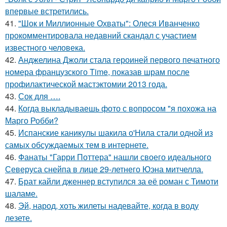
впервые встретились.
41.
"Шок и Миллионные Охваты": Олеся Иванченко
прокомментировала недавний скандал с участием
известного человека.
42.
Анджелина Джоли стала героиней первого печатного
номера французского Time, показав шрам после
профилактической мастэктомии 2013 года.
43.
Сок для ….
44.
Когда выкладываешь фото с вопросом "я похожа на
Марго Робби?
45.
Испанские каникулы шакила о'Нила стали одной из
самых обсуждаемых тем в интернете.
46.
Фанаты "Гарри Поттера" нашли своего идеального
Северуса снейпа в лице 29-летнего Юэна митчелла.
47.
Брат кайли дженнер вступился за её роман с Тимоти
шаламе.
48.
Эй, народ, хоть жилеты надевайте, когда в воду
лезете.