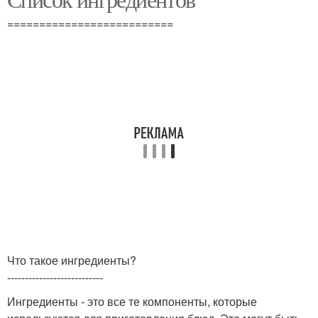
Орех в супах
орехом
==========================
Ингредиенты для
Ингредиенты для
блюда
десерта
Ингредиенты для соуса
Что такое ингредиенты?
---------------------------
Ингредиенты - это все те компоненты, которые