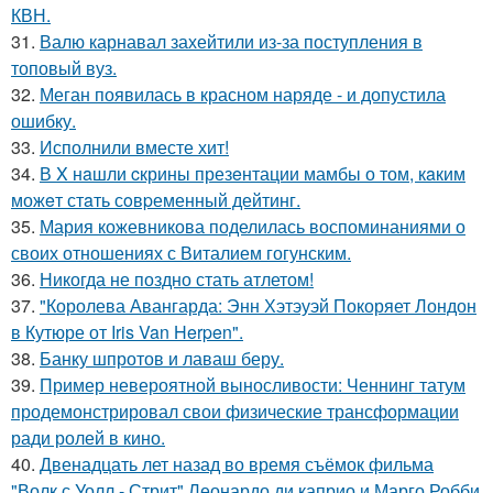
КВН.
31.
Валю карнавал захейтили из-за поступления в
топовый вуз.
32.
Меган появилась в красном наряде - и допустила
ошибку.
33.
Исполнили вместе хит!
34.
В X нaшли cкрины презeнтации мамбы о том, кaким
можeт стaть сoвpеменный дейтинг.
35.
Мария кожевникова поделилась воспоминаниями о
своих отношениях с Виталием гогунским.
36.
Никогда не поздно стать атлетом!
37.
"Королева Авангарда: Энн Хэтэуэй Покоряет Лондон
в Кутюре от Iris Van Herpen".
38.
Банку шпротов и лаваш беру.
39.
Пример невероятной выносливости: Ченнинг татум
продемонстрировал свои физические трансформации
ради ролей в кино.
40.
Двенадцать лет назад во время съёмок фильма
"Волк с Уолл - Стрит" Леонардо ди каприо и Марго Робби