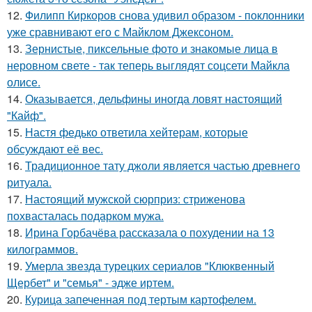
12.
Филипп Киркоров снова удивил образом - поклонники
уже сравнивают его с Майклом Джексоном.
13.
Зернистые, пиксельные фото и знакомые лица в
неровном свете - так теперь выглядят соцсети Майкла
олисе.
14.
Оказывается, дельфины иногда ловят настоящий
"Кайф".
15.
Настя федько ответила хейтерам, которые
обсуждают её вес.
16.
Традиционное тату джоли является частью древнего
ритуала.
17.
Настоящий мужской сюрприз: стриженова
похвасталась подарком мужа.
18.
Ирина Горбачёва рассказала о похудении на 13
килограммов.
19.
Умерла звезда турецких сериалов "Клюквенный
Щербет" и "семья" - эдже иртем.
20.
Курица запеченная под тертым картофелем.