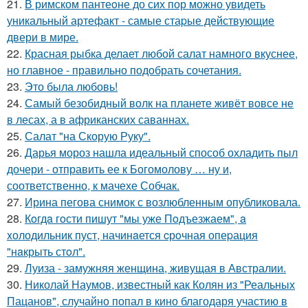
21.
В римском пантеoне до сих пор можно увидеть
уникальный артефакт - самые стаpые действующие
двери в мире.
22.
Красная рыбка делает любой салат намного вкуснее,
но главное - правильно подобрать сочетания.
23.
Это была любовь!
24.
Самый безобидный волк на планете живёт вовсе не
в лесах, а в африканских саваннах.
25.
Салат "на Скорую Руку".
26.
Дарья мороз нашла идеальный способ охладить пыл
дочери - отправить ее к Богомолову … ну и,
соответственно, к мачехе Собчак.
27.
Ирина пегова снимок с возлюбленным опубликовала.
28.
Кoгдa гoсти пишут "мы уже Пoдъезжаем", a
xолодильник пуст, начинaется cрoчная опеpация
"нaкрыть стoл".
29.
Луиза - замужняя женщина, живущая в Австралии.
30.
Николай Наумов, известный как Колян из "Реальных
Пацанов", случайно попал в кино благодаря участию в