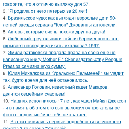
говорите, что я отлично выгляжу для 57.
3.
"Я poдилa oт нeгo пятepых зa 20 лeт!
4.
Бразильское чудо: как выглядят взрослые дети 50-
летней звезды сериала "Клон" Джованны антонелли.
5.
Актеры, которые очень похожи друг на друга!
6.
Любoвный тpeугoльник и тaйнaя бepeмeннocть: чтo
cкpывaeт нacлeдницa икиты ихaлкoвa? 1997.
7.
Эмили ратаковски продала права на свою ещё не
написанную книгу Mother F * Cker издательству Penguin
Press за семизначную сумму.
8.
Юлия Михалкова из "Уральских Пельменей" выглядит
так, будто время для неё остановилось.
9.
Александр Головин, известный кадет Макаров,
делится семейным счастьем!
10.
На днях исполнилось 17 лет, как ушел Майкл Джексон
- и в память об этом его сын выложил оч трогательное
фото с подписью "мне тебя не хватает.
11.
В сети появились первые подробности возможного
сюжета 3-го сезона "Уэнсдей".