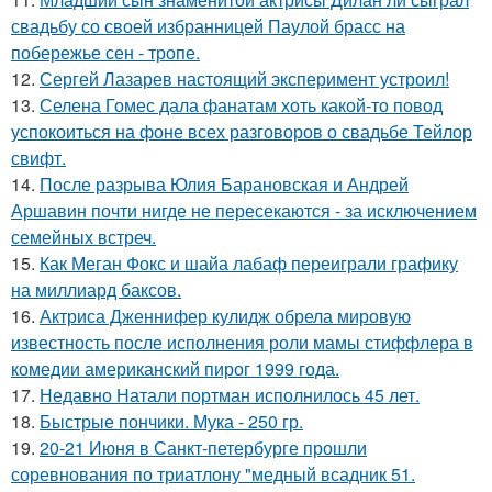
свадьбу со своей избранницей Паулой брасс на
побережье сен - тропе.
12.
Сергей Лазарев настоящий эксперимент устроил!
13.
Селена Гомес дала фанатам хоть какой-то повод
успокоиться на фоне всех разговоров о свадьбе Тейлор
свифт.
14.
После разрыва Юлия Барановская и Андрей
Аршавин почти нигде не пересекаются - за исключением
семейных встреч.
15.
Как Меган Фокс и шайа лабаф переиграли графику
на миллиард баксов.
16.
Актриса Дженнифер кулидж обрела мировую
известность после исполнения роли мамы стиффлера в
комедии американский пирог 1999 года.
17.
Недавно Натали портман исполнилось 45 лет.
18.
Быстрые пончики. Мука - 250 гр.
19.
20-21 Июня в Санкт-петербурге прошли
соревнования по триатлону "медный всадник 51.