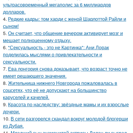
ультрасовременный мегаполис за 6 миллиардов
долларов.
4.
Редкие кадры: том харди с женой Шарлоттой Райли и
сыном!
5.
Он считает, что общение вечером активирует мозг и
мешает полноценному отдыху.
6.
"Сексуальность - это не Картинка": Ани Лорак
поделилась мыслями о привлекательности и
сексуальности.
7.
Ева лонгория снова доказывает, что возраст точно не
имеет решающего значения.
8.
Жительница нижнего Новгорода пожаловалась в
соцсетях, что её не допускают на большинство
каруселей и качелей.
9.
Красота по наследству: звёздные мамы и их взрослые
дочери.
10.
В сети разгорелся скандал вокруг молодой блогерши
из Дубая.
11.
Младший сын знаменитой актрисы Дилан ли сыграл