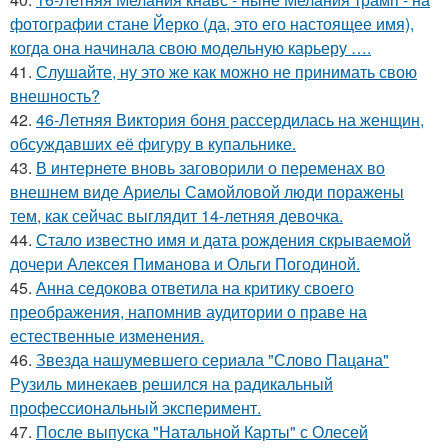
фотографии стане Йерко (да, это его настоящее имя),
когда она начинала свою модельную карьеру ….
41.
Слушайте, ну это же как можно не принимать свою
внешность?
42.
46-Летняя Виктория боня рассердилась на женщин,
обсуждавших её фигуру в купальнике.
43.
В интернете вновь заговорили о переменах во
внешнем виде Ариелы Самойловой люди поражены
тем, как сейчас выглядит 14-летняя девочка.
44.
Стало известно имя и дата рождения скрываемой
дочери Алексея Пиманова и Ольги Погодиной.
45.
Анна седокова ответила на критику своего
преображения, напомнив аудитории о праве на
естественные изменения.
46.
Звезда нашумевшего сериала "Слово Пацана"
Рузиль минекаев решился на радикальный
профессиональный эксперимент.
47.
После выпуска "Натальной Карты" с Олесей