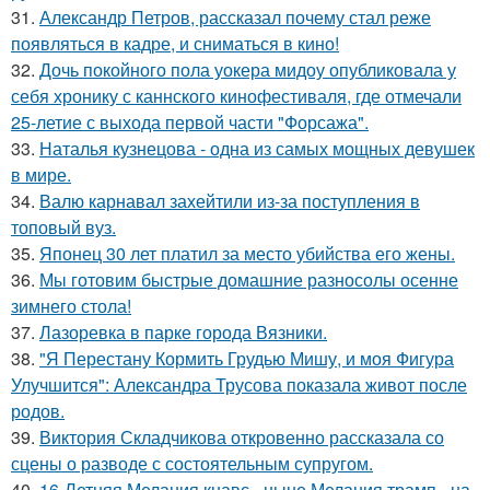
31.
Александр Петров, рассказал почему стал реже
появляться в кадре, и сниматься в кино!
32.
Дочь покойного пола уокера мидоу опубликовала у
себя хронику с каннского кинофестиваля, где отмечали
25-летие с выхода первой части "Форсажа".
33.
Наталья кузнецова - одна из самых мощных девушек
в мире.
34.
Валю карнавал захейтили из-за поступления в
топовый вуз.
35.
Японец 30 лет платил за место убийства его жены.
36.
Мы готовим быстрые домашние разносолы осенне
зимнего стола!
37.
Лазоревка в парке города Вязники.
38.
"Я Перестану Кормить Грудью Мишу, и моя Фигура
Улучшится": Александра Трусова показала живот после
родов.
39.
Виктория Складчикова откровенно рассказала со
сцены о разводе с состоятельным супругом.
40.
16-Летняя Мелания кнавс - ныне Мелания трамп - на