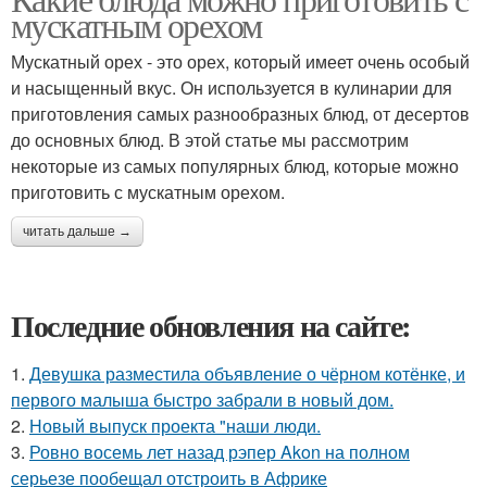
Орех в блюдах
мускатным орехом
орехом
Мускатный орех - это орех, который имеет очень особый
и насыщенный вкус. Он используется в кулинарии для
Блюда с мускатным
приготовления самых разнообразных блюд, от десертов
орехом
до основных блюд. В этой статье мы рассмотрим
некоторые из самых популярных блюд, которые можно
приготовить с мускатным орехом.
читать дальше →
Последние обновления на сайте:
1.
Девушка разместила объявление о чёрном котёнке, и
первого малыша быстро забрали в новый дом.
2.
Новый выпуск проекта "наши люди.
3.
Ровно восемь лет назад рэпер Akon на полном
серьезе пообещал отстроить в Африке