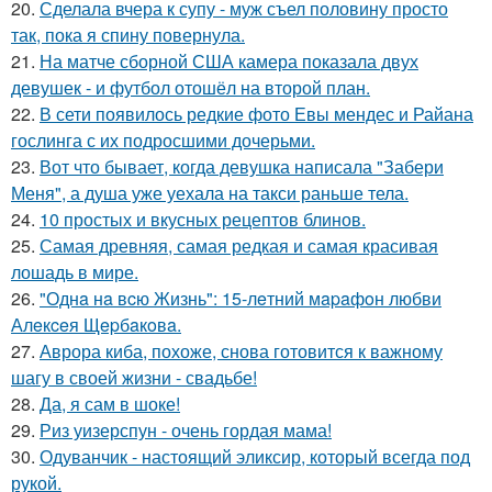
20.
Сделала вчера к супу - муж съел половину просто
так, пока я спину повернула.
21.
На матче сборной США камера показала двух
девушек - и футбол отошёл на второй план.
22.
В сети появилось редкие фото Евы мендес и Райана
гослинга с их подросшими дочерьми.
23.
Вот что бывает, когда девушка написала "Забери
Меня", а душа уже уехала на такси раньше тела.
24.
10 простых и вкусных рецептов блинов.
25.
Самая древняя, самая редкая и самая красивая
лошадь в мире.
26.
"Однa нa вcю Жизнь": 15-лeтний мapaфoн любви
Алeкceя Щepбaкoвa.
27.
Аврора киба, похоже, снова готовится к важному
шагу в своей жизни - свадьбе!
28.
Да, я сам в шоке!
29.
Риз уизерспун - очень гордая мама!
30.
Одуванчик - настоящий эликсир, который всегда под
рукой.