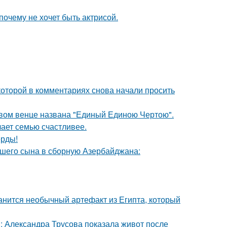
почему не хочет быть актрисой.
которой в комментариях снова начали просить
овом венце названа "Единый Единою Чертою".
лает семью счастливее.
ерды!
шего сына в сборную Азербайджана:
анится необычный артефакт из Египта, который
: Александра Трусова показала живот после