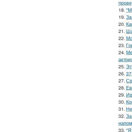
прове
18.
"М
19.
Зa
20.
Ка
21.
Ша
22.
Мо
23.
Го
24.
Ме
актрис
25.
Эт
26.
37
27.
Ср
28.
Ев
29.
Ир
30.
Ко
31.
Не
32.
За
напом
33.
"Я