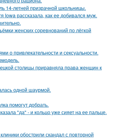
дневного рациона.
оль 14-летней призрачной школьницы.
я Iowa рассказала, как ее добивался муж.
вительно.
ъёмки женских соревнований по лёгкой
ями о привлекательности и сексуальности.
ермодель.
мецкой столицы приравняла права женщин к
алась одной шаурмой.
лка помогут добрать.
зала "да" - и кольцо уже сияет на ее пальце.
 клиники обострили скандал с повторной