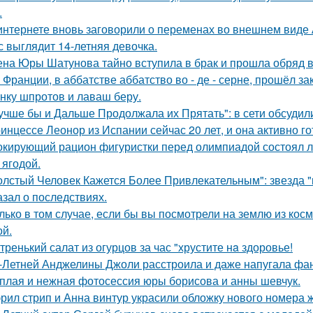
.
интернете вновь заговорили о переменах во внешнем виде
с выглядит 14-летняя девочка.
на Юры Шатунова тайно вступила в брак и прошла обряд 
 Франции, в аббатстве аббатство во - де - серне, прошёл з
нку шпротов и лаваш беру.
учше бы и Дальше Продолжала их Прятать": в сети обсуди
инцессе Леонор из Испании сейчас 20 лет, и она активно г
кирующий рацион фигуристки перед олимпиадой состоял лиш
 ягодой.
олстый Человек Кажется Более Привлекательным": звезда "к
азал о последствиях.
лько в том случае, если бы вы посмотрели на землю из косм
ой.
тренький салат из огурцов за час "хрустите нa здоровье!
-Летней Анджелины Джоли расстроила и даже напугала фа
плая и нежная фотосессия юры борисова и анны шевчук.
рил стрип и Анна винтур украсили обложку нового номера 