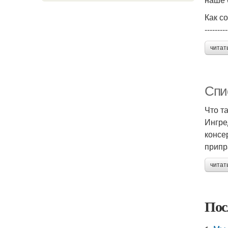
Как с
---------
читат
Спи
Что т
Ингре
консе
припр
читат
Пос