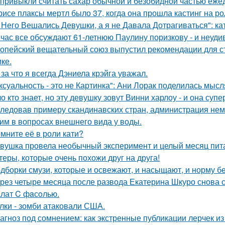
привыкли считать сахар обычной и безобидной частью еже
рисе плаксы мертл было 37, когда она прошла кастинг на р
 Него Вешались Девушки, а я не Давала Дотрагиваться": кат
час все обсуждают 61-летнюю Паулину поризкову - и неуди
опейский вещательный союз выпустил рекомендации для с
ке.
 за что я всегда Дэниела крэйга уважал.
ксуальность - это не Картинка": Ани Лорак поделилась мысл
о кто знает, но эту девушку зовут Винни харлоу - и она суп
ледовав примеру скандинавских стран, администрация не
им в вопросах внешнего вида у воды.
мните её в роли кати?
вушка провела необычный эксперимент и целый месяц пит
теры, которые очень похожи друг на друга!
дборки смузи, которые и освежают, и насыщают, и норму бе
рез четыре месяца после развода Екатерина Шкуро снова ска
лат C фaсoлью.
лки - зомби атаковали США.
агноз под сомнением: как экстренные публикации лерчек из