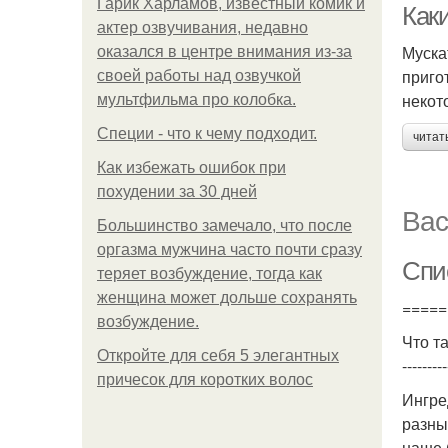
Гарик Харламов, известный комик и
Как
актер озвучивания, недавно
Муска
оказался в центре внимания из-за
приго
своей работы над озвучкой
некот
мультфильма про колобка.
Специи - что к чему подходит.
читат
Как избежать ошибок при
похудении за 30 дней
Вас
Большинство замечало, что после
оргазма мужчина часто почти сразу
Спи
теряет возбуждение, тогда как
женщина может дольше сохранять
=====
возбуждение.
Что т
Откройте для себя 5 элегантных
---------
причесок для коротких волос
Ингре
разны
наше 