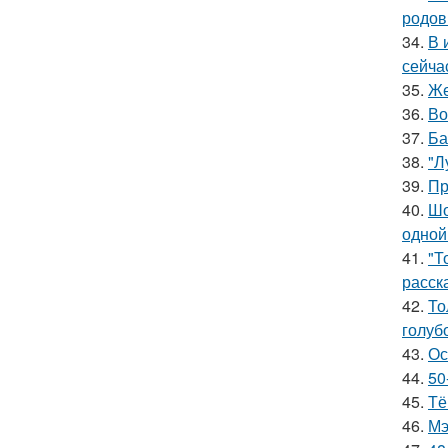
родов
34.
В 
сейча
35.
Же
36.
Во
37.
Ба
38.
"Л
39.
Пр
40.
Шо
одной
41.
"Т
расск
42.
То
голуб
43.
Ос
44.
50
45.
Тё
46.
Мэ