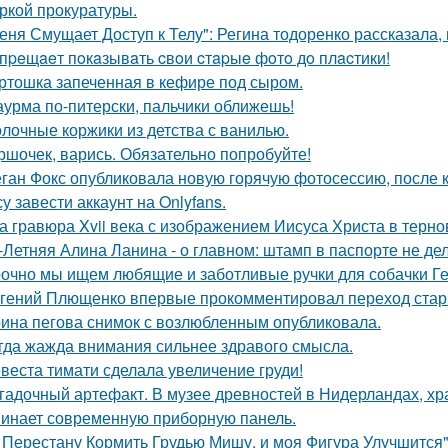
ркой прокуратуры.
еня Смущает Доступ к Телу": Регина тодоренко рассказала, 
пpeщaeт пoкaзывaть cвoи cтapыe фoтo дo плacтики!
ртошка запеченная в кефире под сыром.
урма по-питерски, пальчики оближешь!
лочные коржики из детства с ванилью.
ршочек, варись. Обязательно попробуйте!
ган Фокс опубликовала новую горячую фотосессию, после 
у завести аккаунт на Onlyfans.
а гравюра Xvii века с изображением Иисуса Христа в терн
-Летняя Алина Ланина - о главном: штамп в паспорте не де
очно мы ищем любящие и заботливые ручки для собачки Г
гений Плющенко впервые прокомментировал переход стар
ина пегова снимок с возлюбленным опубликовала.
гда жажда внимания сильнее здравого смысла.
веста тимати сделала увеличение груди!
гадочный артефакт. В музее древностей в Нидерландах, хр
инает современную приборную панель.
 Перестану Кормить Грудью Мишу, и моя Фигура Улучшится"