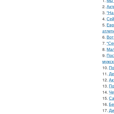
1.
Мы 
2.
Акт
3.
"На
4.
Сей
5.
Евр
атлети
6.
Вот
7.
"Се
8.
Мал
9.
Пос
мужск
10.
По
11.
Де
12.
Ак
13.
По
14.
Че
15.
Са
16.
Бе
17.
Ди