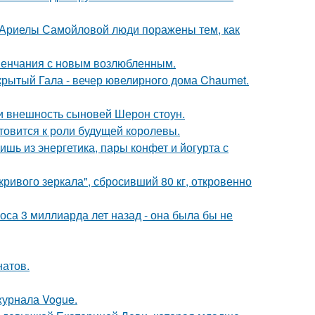
 Ариелы Самойловой люди поражены тем, как
венчания с новым возлюбленным.
акрытый Гала - вечер ювелирного дома Chaumet.
ли внешность сыновей Шерон стоун.
отовится к роли будущей королевы.
ь из энергетика, пары конфет и йогурта с
ривого зеркала", сбросивший 80 кг, откровенно
оса 3 миллиарда лет назад - она была бы не
натов.
журнала Vogue.