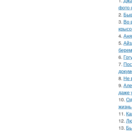
1.
Джа
фото 
2.
Быв
3.
Во 
крысо
4.
Аня
5.
Айз
берем
6.
Гог
7.
Пос
докум
8.
Не 
9.
Але
даже 
10.
Од
жизнь
11.
Ка
12.
Лю
13.
Бы