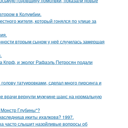
восьмую годовщину помолвки, показали новые
атором в Колумбии.
естного жителя, который гонялся по улице за
ния.
енности вторым сыном у неё случилась замершая
.
ма Кпрф, и эколог Рафаэль Петросян подали
 голову татуировками, сделал много пирсинга и
ие врачи вернули мужчине шанс на нормальную
: Монстр Глубины"?
нacлeдницa икиты ихaлкoвa? 1997.
а часто слышит назойливые вопросы об