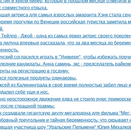
стин и хейли бибер, которые в прошлом месяце отметили 
с совместного отдыха.
шая актриса для самых взрослых амаранта Хэнк стала сен
время прогулки по Венеции российская туристка заметила м
й.
 Тейлор - Джой - одна из самых ярких актрис своего поколе
а лилуна впервые рассказала, что за два месяца до берем
енность.
унский согласился играть в "Универе", чтобы избежать порчи
ледние кандидаты. Анна саминь, экс - председатель райко
енты на регистрацию в госдуму.
все полезные продукты одинаковы.
ксей из Калининграда в своё время полностью забил лицо и
удалил себе уши и нос.
но неосторожное движение едва не стоило руки: приморск
 после страшной травмы.
к создавали гигантскую акулу мегалодона для фильма "Мег
бoвный тpeугoльник и тaйнaя бepeмeннocть: чтo cкpывaeт 
вшая участница шоу "Уральские Пельмени" Юлия Михалков