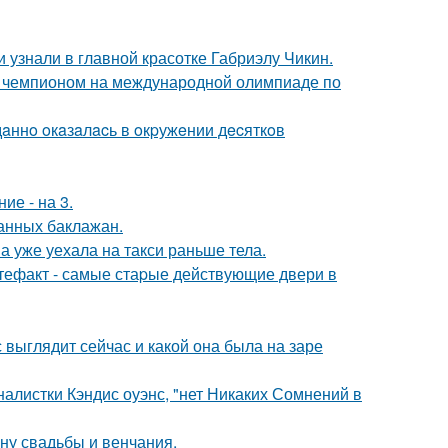
и узнали в главной красотке Габриэлу Чикин.
м чемпионом на международной олимпиаде по
дaннo oкaзaлacь в oкpужeнии дecяткoв
ие - на 3.
нных баклажан.
а уже уехала на такси раньше тела.
ртефакт - самые стаpые действующие двери в
с выглядит сейчас и какой она была на заре
алистки Кэндис оуэнс, "нет Никаких Сомнений в
ну свадьбы и венчания.