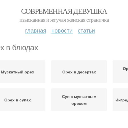
СОВРЕМЕННАЯ ДЕВУШКА
изысканная и жгучая женская страничка
главная
новости
статьи
х в блюдах
Ор
Мускатный орех
Орех в десертах
Суп с мускатным
Орех в супах
Ингре
орехом