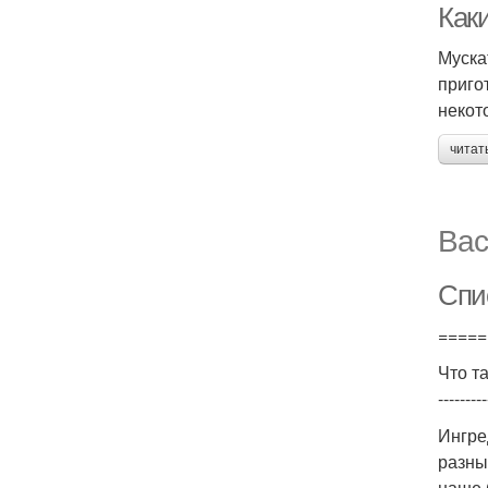
Как
Муска
приго
некот
читат
Вас
Спи
=====
Что т
---------
Ингре
разны
наше 