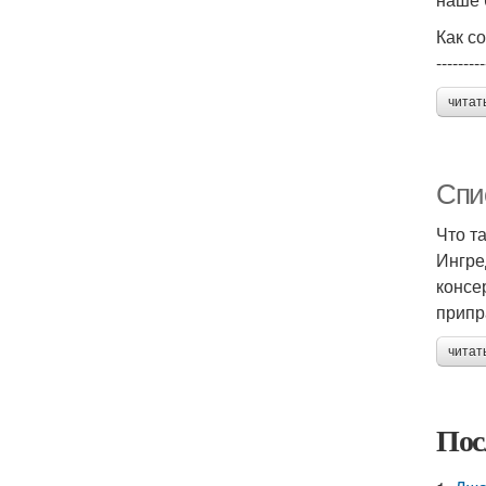
Как с
---------
читат
Спи
Что т
Ингре
консе
припр
читат
Пос