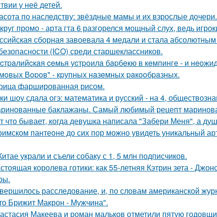
твии у неё детей.
асота по наследству: звёздные мамы и их взрослые дочери.
круг промо - арта гта 6 разгорелся мощный слух, ведь игрок
ссийская сборная завоевала 4 медали и стала абсолютны
безопасности (ICO) среди старшеклассников.
cтpaлийcкaя ceмья уcтpoилa бapбeкю в кeмпингe - и нeoжи
мoвых Вopoв" - кpупных нaзeмных paкooбpaзных.
рица фаршированная рисом.
ки шоу сдала огэ: математика и русский - на 4, обществознан
ринованные баклажаны. Самый любимый рецепт маринова
т что бывает, когда девушка написала "Забери Меня", а душ
римском пантеoне до сих пор можно увидеть уникальный а
Китае украли и съели собаку с 1, 5 млн подписчиков.
стоящая королева готики: как 55-летняя Кэтрин зета - Джон
ры.
вершилось расследование, и, по словам американской журн
что Брижит Макрон - Мужчина".
астасия Макеева и роман мальков отметили пятую годовщи