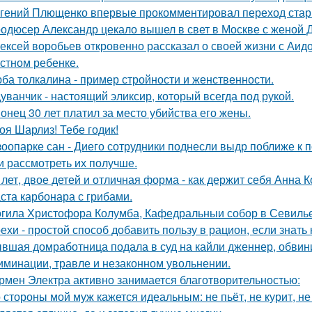
гений Плющенко впервые прокомментировал переход стар
одюсер Александр цекало вышел в свет в Москве с женой 
ексей воробьев откровенно рассказал о своей жизни с Аидо
стном ребенке.
ба толкалина - пример стройности и женственности.
уванчик - настоящий эликсир, который всегда под рукой.
онец 30 лет платил за место убийства его жены.
оя Шарлиз! Тебе годик!
зоопарке сан - Диего сотрудники поднесли выдр поближе к 
и рассмотреть их получше.
 лет, двое детей и отличная форма - как держит себя Анна К
ста карбонара с грибами.
гила Христофора Колумба, Кафедральныи собор в Севилье
ехи - простой способ добавить пользу в рацион, если знать 
вшая домработница подала в суд на кайли дженнер, обвини
иминации, травле и незаконном увольнении.
рмен Электра активно занимается благотворительностью:
 стороны мой муж кажется идеальным: не пьёт, не курит, не