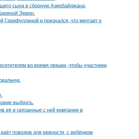
шего сына в сборную Азербайджана:
Дариной Эрвин.
й Гарифуллиной и признался, что мечтает о
посетителям во время лекции, чтобы участники
овальчук.
.
какие выбрать.
в её и связанные с ней компании в
 даёт поводов для ревности, с ребёнком