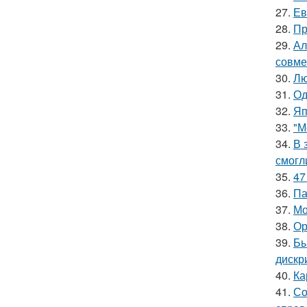
27.
Ев
28.
Пр
29.
Ал
совме
30.
Лю
31.
Од
32.
Яп
33.
"М
34.
В 
смогл
35.
47
36.
Па
37.
Мо
38.
Ор
39.
Бы
дискр
40.
Ка
41.
Со