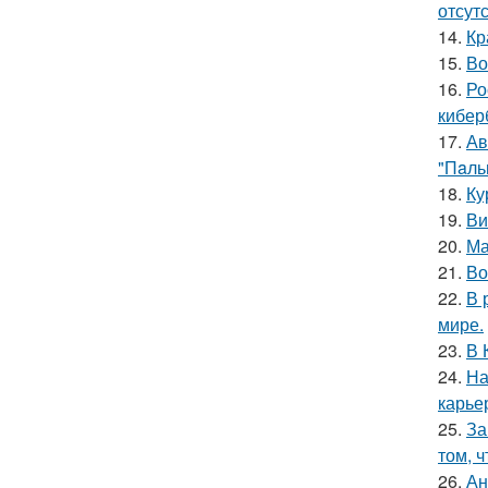
отсутс
14.
Кр
15.
Во
16.
Ро
кибер
17.
Ав
"Пaль
18.
Ку
19.
Ви
20.
Ма
21.
Во
22.
В 
мире.
23.
В 
24.
На
карье
25.
За
том, 
26.
Ан