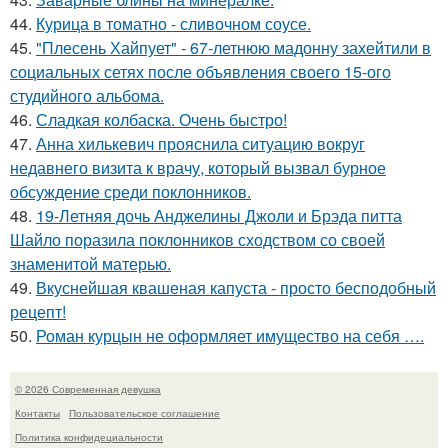
44.
Курица в томатно - сливочном соусе.
45.
"Плесень Хайпует" - 67-летнюю мадонну захейтили в
социальных сетях после объявления своего 15-ого
студийного альбома.
46.
Сладкая колбаска. Очень быстро!
47.
Анна хилькевич прояснила ситуацию вокруг
недавнего визита к врачу, который вызвал бурное
обсуждение среди поклонников.
48.
19-Летняя дочь Анджелины Джоли и Брэда питта
Шайло поразила поклонников сходством со своей
знаменитой матерью.
49.
Вкуснейшая квашеная капуста - просто бесподобный
рецепт!
50.
Роман курцын не оформляет имущество на себя ….
© 2026 Современная девушка
Контакты
Пользовательское соглашение
Политика конфидециальности