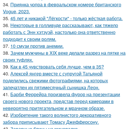
34.
Приянка чопра в февральском номере британского
Vogue, 2023.
35.
45 лет и никакой "Лёгкости" - только жёсткая работа.
36.
Некоторые в голливуде рассказывают, как тяжело
работать с Энн хэтэуэй, настолько она ответственно
подходит к своим ролям.
37.
10 смузи против анемии.
38.
Зачем мужчины в XIX веке делали разрез на пятке на
своих туфлях.
39.
Как в 45 чувствовать себя лучше, чем в 35?
40.
Алексей янгер вместе с супругой Татьяной
поделились свежими фотографиями, на которых
запечатлен их пятимесячный сынишка Леон.
41.
Барби Феррейра произвела фурор на презентации
своего нового проекта, представ перед камерами в
невероятно притягательном и мрачном образе.
42.
Изобретение такого волнистого декоративного
забора приписывают Томасу Джефферсону.
43.
Заварные блины на минералке.