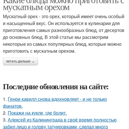
Орех в блюдах
мускатным орехом
орехом
Мускатный орех - это орех, который имеет очень особый
и насыщенный вкус. Он используется в кулинарии для
Блюда с мускатным
приготовления самых разнообразных блюд, от десертов
орехом
до основных блюд. В этой статье мы рассмотрим
некоторые из самых популярных блюд, которые можно
приготовить с мускатным орехом.
читать дальше →
Последние обновления на сайте:
1.
Генри кавилл снова вдохновляет - и не только
фанатов.
2.
Покажи на кукле, где болит.
3.
Алексей из Калининграда в своё время полностью
забил лицо и голову татуировками, сделал много