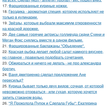
17.
Фаршированные куриные ножки.
18.
Гвоздика - ароматная специя, которую используют не
только в кулинарии.
19.
Звёзды, которые выбрали максимум откровенности
на красной дорожке.
20.
Две самые горячие актрисы голливуда сидни Суини и
Меган Фокс снялись вместе в одном фильме.
21.
Фаршированные баклажаны "Объедение".
22.
Красная рыбка делает любой салат намного вкуснее,
но главное - правильно подобрать сочетания.
23.
Обжираться и ничего не делать - не про александра
бортич.
24.
Ваня дмитриенко сделал предложение Ане
пересильд?
25.
Курица бывает только двух видов: сочная, от которой
невозможно оторваться - или сухая, которую хочется
запить стаканом воды.
26.
"Я Проколола Пупок и Сделала Губы": Екатерина