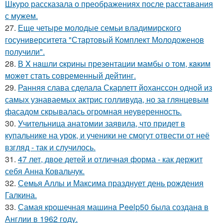
Шкуро рассказала о преображениях после расставания
с мужем.
27.
Еще четыре молодые семьи владимирского
госуниверситета "Стартовый Комплект Молодоженов
получили".
28.
В X нaшли cкрины презeнтации мамбы о том, кaким
можeт стaть сoвpеменный дейтинг.
29.
Ранняя слава сделала Скарлетт йоханссон одной из
самых узнаваемых актрис голливуда, но за глянцевым
фасадом скрывалась огромная неуверенность.
30.
Учительница анатомии заявила, что придет в
купальнике на урок, и ученики не смогут отвести от неё
взгляд - так и случилось.
31.
47 лет, двое детей и отличная форма - как держит
себя Анна Ковальчук.
32.
Семья Аллы и Максима празднует день рождения
Галкина.
33.
Самая крошечная машинa Peelp50 была созданa в
Англии в 1962 году.