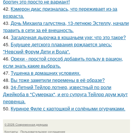
бортич это просто не вариант!
42.
Кэмерон диас призналась, что переживает из-за
возраста.
43.
Дочь Михаила галустяна, 13-летнюю Эстеллу, начали
травить в сети за её внешность.
44.
Загадочная дырочка в кошачьем ухе: что это такое?
45.
Будущее детского плавания рождается здесь:
"Невский Форум Дети и Вода".
46.
Орехи - простой способ добавить пользу в рацион,
если знать какие выбрать.
47.
Тушенка в домашних условиях.
48.
Вы тоже заметили перемены в её образе?
49.
34-Летний Тейлор лотнер, известный по роли
Джейкоба в "Сумерках", и его супруга Тейлор доум ждут
первенца.
50.
Куриное Филе с картошкой и солёными огурчиками.
© 2026 Современная девушка
Контакты
Пользовательское соглашение