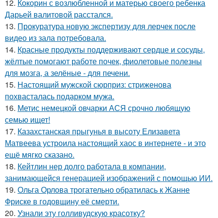
12.
Кокорин с возлюбленной и матерью своего ребенка
Дарьей валитовой расстался.
13.
Прокуратура новую экспертизу для лерчек после
видео из зала потребовала.
14.
Красные продукты поддерживают сердце и сосуды,
жёлтые помогают работе почек, фиолетовые полезны
для мозга, а зелёные - для печени.
15.
Настоящий мужской сюрприз: стриженова
похвасталась подарком мужа.
16.
Метис немецкой овчарки АСЯ срочно любящую
семью ищет!
17.
Казахстанская прыгунья в высоту Елизавета
Матвеева устроила настоящий хаос в интернете - и это
ещё мягко сказано.
18.
Кейтлин нер долго работала в компании,
занимающейся генерацией изображений с помощью ИИ.
19.
Ольга Орлова трогательно обратилась к Жанне
Фриске в годовщину её смерти.
20.
Узнали эту голливудскую красотку?