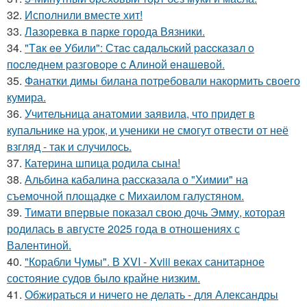
32.
Исполнили вместе хит!
33.
Лазоревка в парке города Вязники.
34.
"Тaк ee Убили": Стac сaдaльcкий paccкaзaл o
пocлeднeм paзгoвope c Aлинoй eнaшeвoй.
35.
Фанатки димы билана потребовали накормить своего
кумира.
36.
Учительница анатомии заявила, что придет в
купальнике на урок, и ученики не смогут отвести от неё
взгляд - так и случилось.
37.
Катерина шпица родила сына!
38.
Альбина кабалина рассказала о "Химии" на
съемочной площадке с Михаилом галустяном.
39.
Тимати впервые показал свою дочь Эмму, которая
родилась в августе 2025 года в отношениях с
Валентиной.
40.
"Корабли Чумы". В XVI - Xviii веках санитарное
состояние судов было крайне низким.
41.
Обжираться и ничего не делать - для Александры