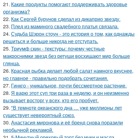
21.
Какие продукты помогают поддерживать здоровье
организма?
22.
Как Сергей бурунов сделал из дикаприо звезду.
23.
Плед из маминого свадебного платья связала.
24.
Судьба Шэрон стоун - это история о том, как однажды
решиться и больше никогда не отступать.
25.
Триумф скин - текстуры: почему честные
макроснимки звезд без ретуши восхищают мир больше
глянца.
26.
Красная рыбка делает любой салат намного вкуснее,
но главное - правильно подобрать сочетания.
27.
Гинкго - уникальное, почти бессмертное растение.
28.
Я варю этот суп три раза в неделю, и он неизменно
вызывает восторг у всех, кто его пробует.
29.
"В темноте океанского дна … уже миллионы лет
существует невероятный союз.
30.
Анастасия миронова и её бренд снова поразили
необычной рекламой.
31.
5-Минутный ореховый торт без муки и масла.