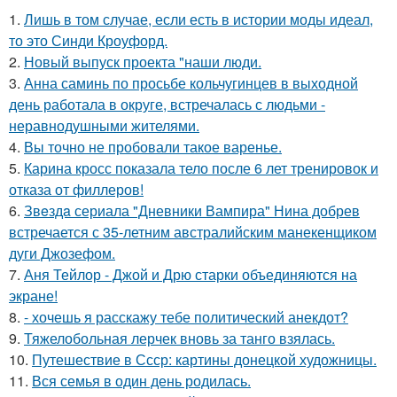
1.
Лишь в том случае, если есть в истории моды идеал,
то это Синди Кроуфорд.
2.
Новый выпуск проекта "наши люди.
3.
Анна саминь по просьбе кольчугинцев в выходной
день работала в округе, встречалась с людьми -
неравнодушными жителями.
4.
Вы точно не пробовали такое варенье.
5.
Карина кросс показала тело после 6 лет тренировок и
отказа от филлеров!
6.
Звeздa сериала "Дневники Вампира" Нина добрев
встречается с 35-летним австралийским манекенщиком
дуги Джозефом.
7.
Аня Тейлор - Джой и Дрю старки объединяются на
экране!
8.
- хочешь я расскажу тебе политический анекдот?
9.
Тяжелобольная лерчек вновь за танго взялась.
10.
Путешествие в Ссср: картины донецкой художницы.
11.
Вся семья в один день родилась.