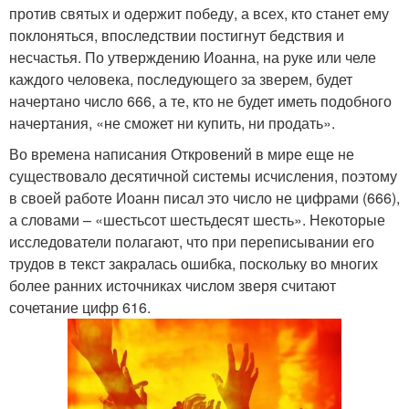
против святых и одержит победу, а всех, кто станет ему
поклоняться, впоследствии постигнут бедствия и
несчастья. По утверждению Иоанна, на руке или челе
каждого человека, последующего за зверем, будет
начертано число 666, а те, кто не будет иметь подобного
начертания, «не сможет ни купить, ни продать».
Во времена написания Откровений в мире еще не
существовало десятичной системы исчисления, поэтому
в своей работе Иоанн писал это число не цифрами (666),
а словами – «шестьсот шестьдесят шесть». Некоторые
исследователи полагают, что при переписывании его
трудов в текст закралась ошибка, поскольку во многих
более ранних источниках числом зверя считают
сочетание цифр 616.