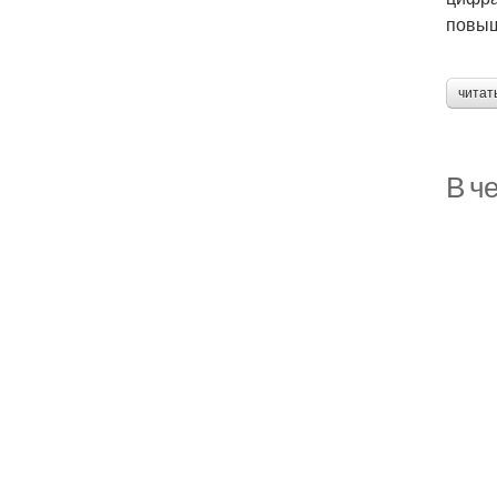
повыш
читат
В ч