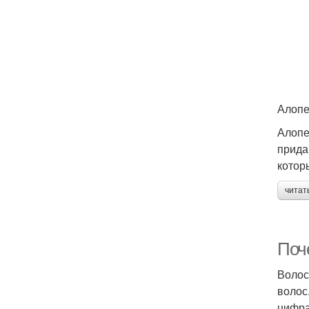
Алоп
Алопе
прида
котор
читат
Поч
Волос
волос
цифра