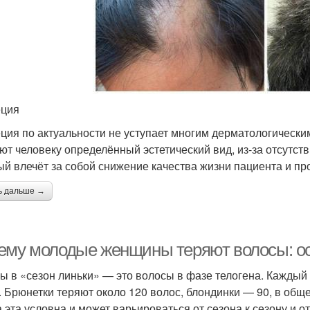
еция
ция по актуальности не уступает многим дерматологически
ют человеку определённый эстетический вид, из-за отсутств
ый влечёт за собой снижение качества жизни пациента и п
ь дальше →
ему молодые женщины теряют волосы: о
ы в «сезон линьки» — это волосы в фазе телогена. Каждый
. Брюнетки теряют около 120 волос, блондинки — 90, в общ
 эта условна и может варьироваться от сезона к сезону и о