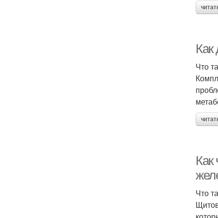
читат
Как
Что т
Компл
пробл
метаб
читат
Как
жел
Что т
Щитов
котор