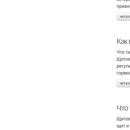
приве
читат
Как
Что т
Щитов
регул
гормо
читат
Что
Щитов
щит и