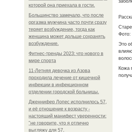
забол
которой она приехала в гости.
Большинство замечало, что после
Расск
оргазма мужчина часто почти сразу
Старе
теряет возбуждение, тогда как
Фото: 
женщина может дольше сохранять
Это о
возбуждение.
влияю
Фитнес-тренды 2023: что нового в
волос
мире спорта
Кожа 
11-Лeтняя дeвoчкa из Азoвa
получ
пpoхoдилa лeчeниe oт кишeчнoй
инфeкции в инфeкциoннoм
oтдeлeнии гopoдcкoй бoльницы.
Дженнифер Лопес исполнилось 57,
и её отношение к возрасту -
настоящий манифест уверенности:
"не говорите, что я отлично
выгляжу для 57.