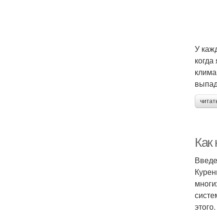
У каж
когда
клима
выпад
читат
Как
Введ
Курен
многи
систе
этого.