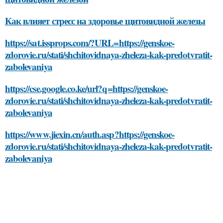
Как влияет стресс на здоровье щитовидной железы
https://sat.issprops.com/?URL=https://genskoe-
zdorovie.ru/stati/shchitovidnaya-zheleza-kak-predotvratit-
zabolevaniya
https://cse.google.co.ke/url?q=https://genskoe-
zdorovie.ru/stati/shchitovidnaya-zheleza-kak-predotvratit-
zabolevaniya
https://www.jiexin.cn/auth.asp?https://genskoe-
zdorovie.ru/stati/shchitovidnaya-zheleza-kak-predotvratit-
zabolevaniya