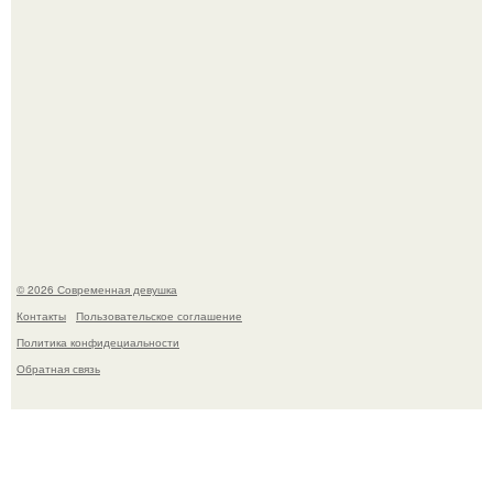
У юли Гаврилиной снова случился конфликт с комиком
Ильей Соболевым.
© 2026 Современная девушка
Контакты
Пользовательское соглашение
Политика конфидециальности
Обратная связь