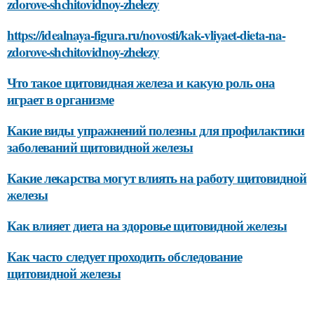
zdorove-shchitovidnoy-zhelezy
https://idealnaya-figura.ru/novosti/kak-vliyaet-dieta-na-
zdorove-shchitovidnoy-zhelezy
Что такое щитовидная железа и какую роль она
играет в организме
Какие виды упражнений полезны для профилактики
заболеваний щитовидной железы
Какие лекарства могут влиять на работу щитовидной
железы
Как влияет диета на здоровье щитовидной железы
Как часто следует проходить обследование
щитовидной железы