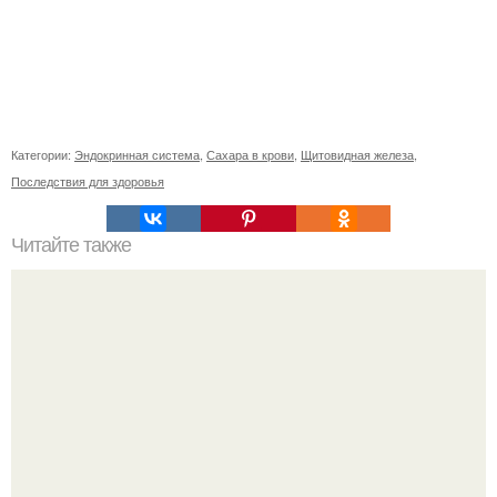
Категории:
Эндокринная система
,
Сахара в крови
,
Щитовидная железа
,
Последствия для здоровья
Читайте также
Особенности проявления индийского штамма
коронавируса в течение первых дней заражения