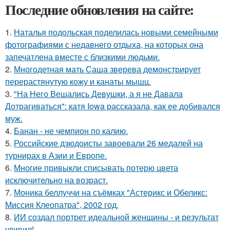
Последние обновления на сайте:
1.
Наталья подольская поделилась новыми семейными
фотографиями с недавнего отдыха, на которых она
запечатлена вместе с близкими людьми.
2.
Многодетная мать Саша зверева демонстрирует
перерастянутую кожу и канаты мышц.
3.
"На Него Вешались Девушки, а я не Давала
Дотрагиваться": катя Iowa рассказала, как ее добивался
муж.
4.
Банан - не чемпион по калию.
5.
Российские дзюдоисты завоевали 26 медалей на
турнирах в Азии и Европе.
6.
Многие привыкли списывать потерю цвета
исключительно на возраст.
7.
Моника беллуччи на съёмках "Астерикс и Обеликс:
Миссия Клеопатра", 2002 год.
8.
ИИ создал портрет идеальной женщины - и результат
удивил!