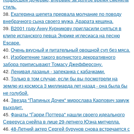
стиль.
38.
Екатерина шепета прервала молчание по поводу
внебрачного сына своего мужа, Арарата кещяна.
39.
В2001 году Анну Курникову пригласили сняться в
клипе испанского певца Энрике иглесиаса на песню
Escape.
40.
Очень вкусный и питательный овощной суп без мяса.
41.
Изобретение такого волнистого декоративного
забора приписывают Томасу Джефферсону.
42.
Ленивая лазанья - запеканка с кабачками.
43.
Только в том случае, если бы вы посмотрели на
землю из космоса 3 миллиарда лет назад - она была бы
не голубой.
44.
Звезда "Папиных Дочек" мирослава Карпович замуж
выходит.
45.
Фанаты "Гарри Поттера" нашли своего идеального
Северуса снейпа в лице 29-летнего Юэна митчелла.
46.
48-Летний актер Сергей бурунов снова встречается с