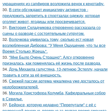
украшениях из сапфиров возложила венок к кенотафу.
30.
В сети обсуждают инициативу активистов -
предложить запретить в спортзалах одежду, которая
оголяет живот, ягодицы или просвечивается.
31.
Виктория Складчикова откровенно рассказала со
сцены о разводе с состоятельным супругом.
32.
Волочкова удивилась тому, сколько ест новая
возлюбленная Диброва: "У Меня Ощущение, что ты все
Время Столько Жрешь".
33.
"Мне Было Очень Страшно": Алсу откровенно
призналась, как поменялась её жизнь после развода.
34.
Дочь Михаила галустяна, 13-летнюю Эстеллу, начали
травить в сети за её внешность.
35.
Свежей пассии артема чекалкена уже досталось от
недоброжелателей.
36.
Могила Христофора Колумба, Кафедральныи собор
в Севилье.
37.
Бейонсе, которую недавно "Перепутали" с её с
подросшей дочерью, впервые за долгое время сменила