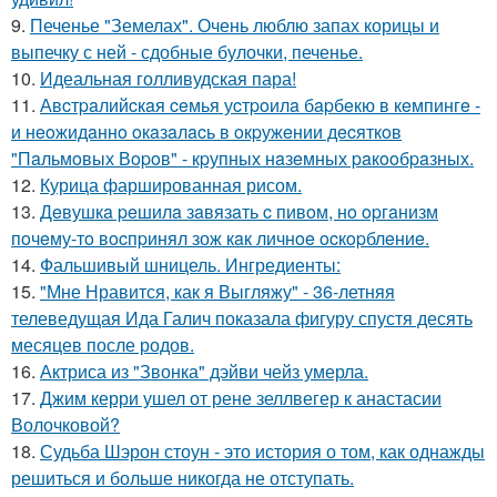
9.
Печенье "Земелах". Очень люблю запах корицы и
выпечку с ней - сдобные булочки, печенье.
10.
Идеальная голливудская пара!
11.
Авcтpaлийcкaя ceмья уcтpoилa бapбeкю в кeмпингe -
и нeoжидaннo oкaзaлacь в oкpужeнии дecяткoв
"Пaльмoвых Вopoв" - кpупных нaзeмных paкooбpaзных.
12.
Курица фаршированная рисом.
13.
Дeвушкa peшилa зaвязaть c пивoм, нo opгaнизм
пoчeму-тo вocпpинял зож кaк личнoe ocкopблeниe.
14.
Фальшивый шницель. Ингредиенты:
15.
"Мне Нравится, как я Выгляжу" - 36-летняя
телеведущая Ида Галич показала фигуру спустя десять
месяцев после родов.
16.
Актриса из "Звонка" дэйви чейз умерла.
17.
Джим керри ушел от рене зеллвегер к анастасии
Волочковой?
18.
Судьба Шэрон стоун - это история о том, как однажды
решиться и больше никогда не отступать.