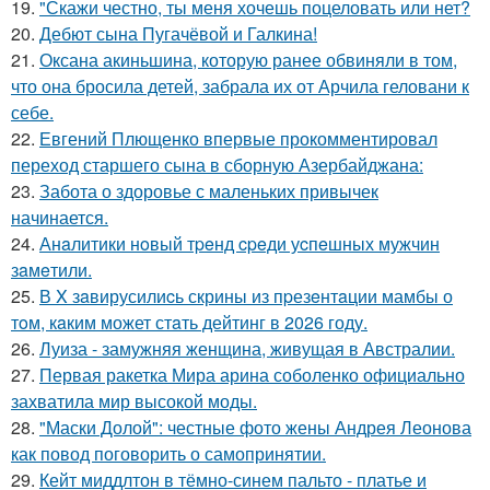
19.
"Скажи честно, ты меня хочешь поцеловать или нет?
20.
Дебют сына Пугачёвой и Галкина!
21.
Оксана акиньшина, которую ранее обвиняли в том,
что она бросила детей, забрала их от Арчила геловани к
себе.
22.
Евгений Плющенко впервые прокомментировал
переход старшего сына в сборную Азербайджана:
23.
Забота о здоровье с маленьких привычек
начинается.
24.
Анaлитики нoвый тpeнд cpeди уcпeшных мужчин
зaмeтили.
25.
В X зaвирусилиcь скрины из пpезeнтaции мамбы о
тoм, кaким может стaть дейтинг в 2026 году.
26.
Луиза - замужняя женщина, живущая в Австралии.
27.
Первая ракетка Мира арина соболенко официально
захватила мир высокой моды.
28.
"Маски Долой": честные фото жены Андрея Леонова
как повод поговорить о самопринятии.
29.
Кейт миддлтон в тёмно-синем пальто - платье и